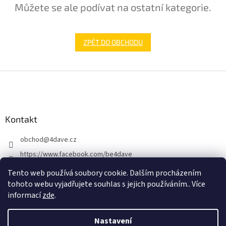
Můžete se ale podívat na ostatní kategorie.
ZPĚT DO OBCHODU
Z
á
p
a
Kontakt
t
í
obchod
@
4dave.cz
https://www.facebook.com/be4dave
4DAVE.cz
Tento web používá soubory cookie. Dalším procházením
tohoto webu vyjadřujete souhlas s jejich používáním.. Více
informací
zde
.
Nastavení
Vytvořil Shoptet Premium