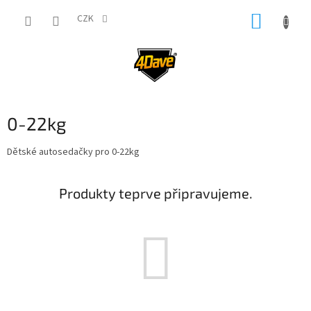
Přejít
NÁKUP
na
CZK
obsah
KOŠÍK
0-22kg
Dětské autosedačky pro 0-22kg
Produkty teprve připravujeme.