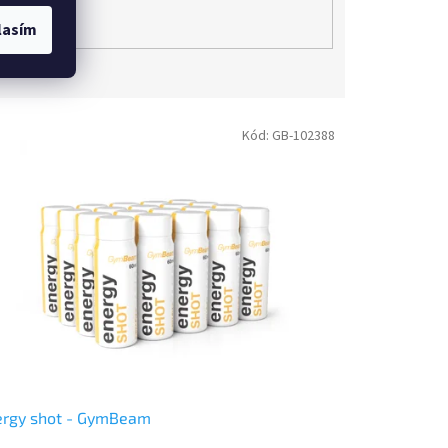
lasím
Kód:
GB-102388
ergy shot - GymBeam