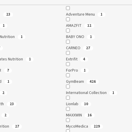
b
Adventure Menu
23
1
AMAZFIT
1
12
Nutrition
BABY ONO
1
1
CARNEO
7
27
ates Nutrition
Extrifit
1
4
R
ForPro
7
1
ld
GymBeam
1
426
International Collection
2
1
lth
Lionlab
23
10
MAXXWIN
2
16
rition
MycoMedica
27
229