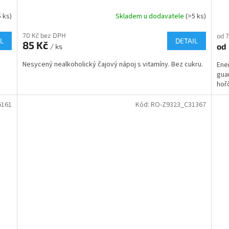
5 ks)
Skladem u dodavatele
(>5 ks)
70 Kč bez DPH
od 
L
DETAIL
85 Kč
od
/ ks
Nesycený nealkoholický čajový nápoj s vitamíny. Bez cukru.
Ene
gua
hořč
6161
Kód:
RO-Z9323_C31367