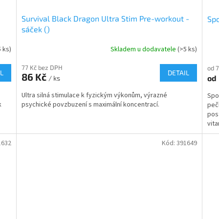
Survival Black Dragon Ultra Stim Pre-workout -
Spo
sáček ()
5 ks)
Skladem u dodavatele
(>5 ks)
77 Kč bez DPH
od 
L
DETAIL
86 Kč
od
/ ks
Ultra silná stimulace k fyzickým výkonům, výrazné
Spo
k
psychické povzbuzení s maximální koncentrací.
peč
pos
vita
1632
Kód:
391649