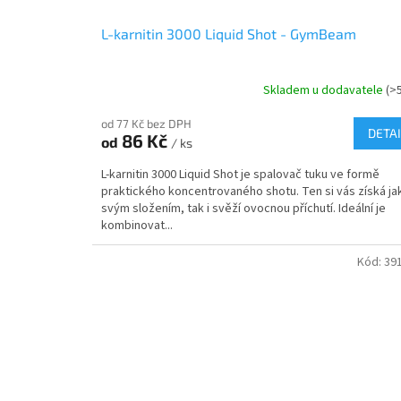
L-karnitin 3000 Liquid Shot - GymBeam
Skladem u dodavatele
(>
od 77 Kč bez DPH
DETAI
86 Kč
od
/ ks
L-karnitin 3000 Liquid Shot je spalovač tuku ve formě
praktického koncentrovaného shotu. Ten si vás získá ja
svým složením, tak i svěží ovocnou příchutí. Ideální je
kombinovat...
Kód:
39