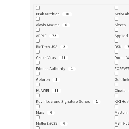
6Pak Nutrition
ActivLa
10
Alavis Maxima
Alecto
6
APPLE
Applied 
72
BioTech USA
BSN
2
Czech Virus
Dorian Y
21
Fitness Authority
FOREVE
1
Geloren
Goldfie
1
HUAWEI
Chiefs
11
Kevin Levrone Signature Series
KIKI Hea
2
Mars
Mattoni
4
Möller&#039
MST Nut
4