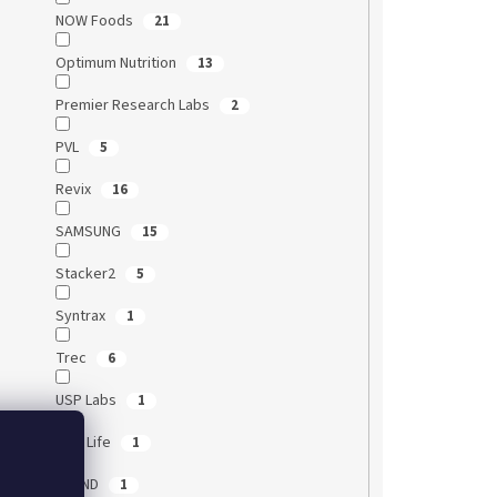
NOW Foods
21
Optimum Nutrition
13
Premier Research Labs
2
PVL
5
Revix
16
SAMSUNG
15
Stacker2
5
Syntrax
1
Trec
6
USP Labs
1
Vivo Life
1
XTEND
1