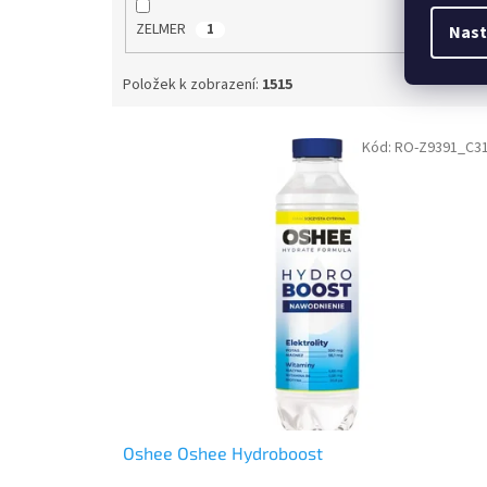
ZELMER
1
Nast
Položek k zobrazení:
1515
V
Kód:
RO-Z9391_C3
ý
p
i
s
p
r
o
d
u
k
t
ů
Oshee Oshee Hydroboost