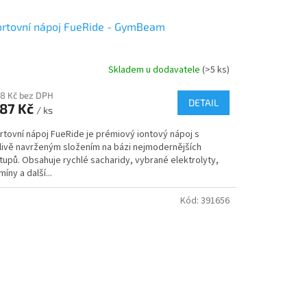
rtovní nápoj FueRide - GymBeam
Skladem u dodavatele
(>5 ks)
78 Kč bez DPH
DETAIL
87 Kč
/ ks
rtovní nápoj FueRide je prémiový iontový nápoj s
livě navrženým složením na bázi nejmodernějších
tupů. Obsahuje rychlé sacharidy, vybrané elektrolyty,
míny a další...
Kód:
391656