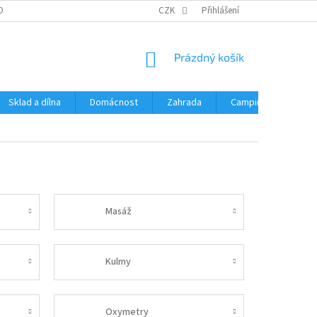
OBNÍCH ÚDAJŮ
CZK
Přihlášení
NÁKUPNÍ
Prázdný košík
KOŠÍK
Sklad a dílna
Domácnost
Zahrada
Camping
Hrač
Masáž
Kulmy
Oxymetry