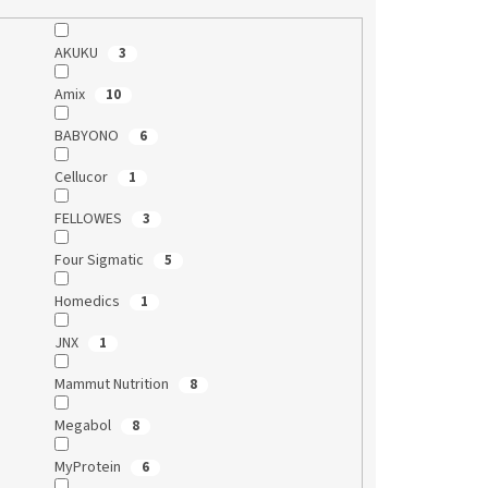
AKUKU
3
Amix
10
BABYONO
6
Cellucor
1
FELLOWES
3
Four Sigmatic
5
Homedics
1
JNX
1
Mammut Nutrition
8
Megabol
8
MyProtein
6