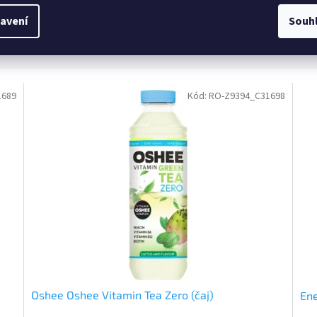
avení
Souh
1689
Kód:
RO-Z9394_C31698
Oshee Oshee Vitamin Tea Zero (čaj)
En