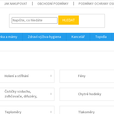
JAK NAKUPOVAT
OBCHODNÍ PODMÍNKY
PODMÍNKY OCHRANY OS
HLEDAT
inka a mámy
Zdraví-výživa-hygiena
Kancelář
Topidla
Holení a stříhání
Fény
Čističky vzduchu,
Chytré hodinky
zvlhčovače, difuzéry,
ozónové lampy
Teploměry
Tlakoměry