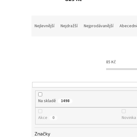
Ř
a
Nejlevnější
Nejdražší
Nejprodávanější
Abecedn
z
e
n
í
p
85
Kč
r
o
d
u
k
t
Na skladě
1498
ů
Akce
Novinka
0
Značky