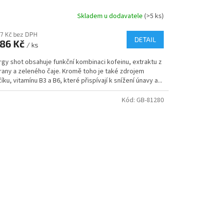
Skladem u dodavatele
(>5 ks)
77 Kč bez DPH
DETAIL
86 Kč
/ ks
rgy shot obsahuje funkční kombinaci kofeinu, extraktu z
rany a zeleného čaje. Kromě toho je také zdrojem
íku, vitamínu B3 a B6, které přispívají k snížení únavy a...
Kód:
GB-81280