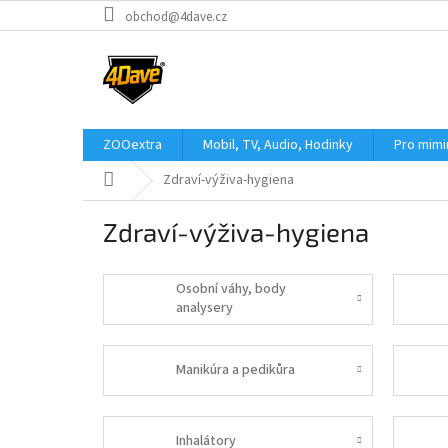
Přejít
obchod@4dave.cz
na
obsah
ZOOextra
Mobil, TV, Audio, Hodinky
Pro mim
Domů
Zdraví-výživa-hygiena
Zdraví-výživa-hygiena
Osobní váhy, body
analysery
Manikúra a pedikůra
Inhalátory