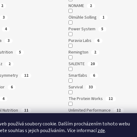
NONAME
2
2
Ölmühle Solling
3
1
Power System
4
5
na
Puravia Labs
3
6
utrition
Remington
5
2
cz
SALENTE
2
20
dsymmetry
Smartlabs
12
6
ior
Survival
6
33
The Protein Works
4
12
l Nutrition
Unlimited Performance
11
12
e
VIVO
33
2
web používá soubory cookie. Dalším procházením tohoto webu
jete souhlas s jejich používáním.. Více informací
zde
.
Coco
XIAOMI
1
73