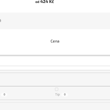
424 Kč
od
ě
Cena
Tip
0
0