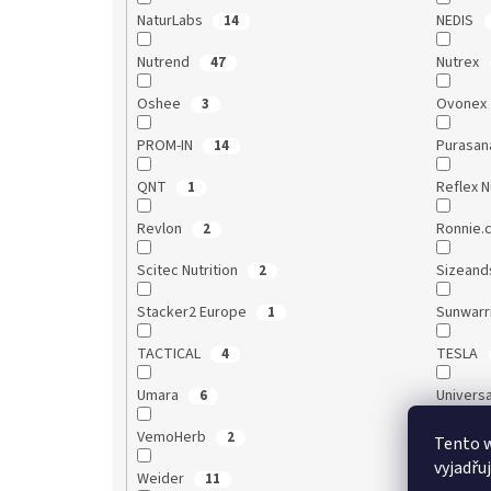
NaturLabs
NEDIS
14
Nutrend
Nutrex
47
Oshee
Ovonex
3
PROM-IN
Purasa
14
QNT
Reflex N
1
Revlon
Ronnie.
2
Scitec Nutrition
Sizean
2
Stacker2 Europe
Sunwarr
1
TACTICAL
TESLA
4
Umara
Universa
6
VemoHerb
Vitalvib
2
Tento 
vyjadřu
Weider
Wild & 
11