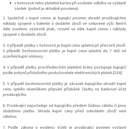
v hotovosti nebo platební kartou při osobním odběru ve výdejně
zásilek (pokud je aktuálně povolena)
2. Společně s kupní cenou je kupující povinen uhradit prodávajícímu
náklady spojené s balením a dodáním zboží ve smluvené výši. Není-li
dále uvedeno výslovně jinak, rozumí se dále kupní cenou i náklady
spojené s dodáním zboží.
3. V případě platby v hotovosti je kupní cena splatná při převzetí zboží.
V případě bezhotovostní platby je kupní cena splatná do 7 dnů od
uzavření kupní smlouvy.
4. V případě platby prostřednictvím platební brány postupuje kupující
podle pokynů příslušného poskytovatele elektronických plateb.[S16]
5. V případě bezhotovostní platby je závazek kupujícího uhradit kupní
cenu splněn okamžikem připsání příslušné částky na bankovní účet
prodávajícího.
6. Prodávající nepožaduje od kupujícího předem žádnou zálohu či jinou
obdobnou platbu. Úhrada kupní ceny před odesláním zboží není
zálohou.
7. Podle zákona o evidenci tržeb je prodávající povinen vystavit