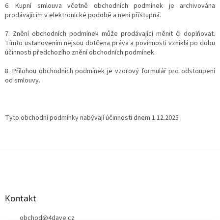
6. Kupní smlouva včetně obchodních podmínek je archivována
prodávajícím v elektronické podobě a není přístupná.
7. Znění obchodních podmínek může prodávající měnit či doplňovat.
Tímto ustanovením nejsou dotčena práva a povinnosti vzniklá po dobu
účinnosti předchozího znění obchodních podmínek.
8. Přílohou obchodních podmínek je vzorový formulář pro odstoupení
od smlouvy.
Tyto obchodní podmínky nabývají účinnosti dnem 1.12.2025
Z
á
p
a
Kontakt
t
í
obchod
@
4dave.cz