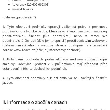
email: obchod@4dave.cz
telefon: +420 602 666309
www.4dave.cz
(dále jen „prodávající“)
2. Tyto obchodní podmínky upravují vzájemná práva a povinnosti
prodávajícího a fyzické osoby, která uzavírá kupní smlouvu mimo svoji
podnikatelskou činnost jako spotřebitel, nebo v rámci své
podnikatelské činnosti (dále jen: „kupující“) prostřednictvím webového
rozhraní umístěného na webové stránce dostupné na internetové
adrese www.4dave.cz (dále je „internetový obchod“).
3. Ustanovení obchodních podmínek jsou nedílnou součástí kupní
smlouvy. Odchylná ujednání v kupní smlouvě mají přednost před
ustanoveními těchto obchodních podmínek.
4. Tyto obchodní podmínky a kupní smlouva se uzavírají v českém
jazyce.
II.
Informace o zboží a cenách