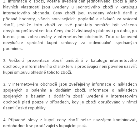
1. Informace o zboží, včetně uvedení cen jednotlivého zboží a jeho
hlavních vlastností jsou uvedeny u jednotlivého zboží v katalogu
internetového obchodu. Ceny zboží jsou uvedeny včetně daně z
přidané hodnoty, všech souvisejících poplatků a nákladů za vrácení
zboží, jestliže toto zboží ze své podstaty nemůže být vráceno
obvyklou poštovní cestou. Ceny zboží zůstávají v platnosti po dobu, po
kterou jsou zobrazovány v internetovém obchodě. Toto ustanovení
nevylučuje sjednání kupní smlouvy za individuálně sjednaných
podmínek.
2. Veškerá prezentace zboží umístěná v katalogu internetového
obchodu je informativního charakteru a prodávající není povinen uzavřít
kupní smlouvu ohledně tohoto zboží.
3. V internetovém obchodě jsou zveřejněny informace o nákladech
spojených s balením a dodáním zboží. Informace o nákladech
spojených s balením a dodáním zboží uvedené v internetovém
obchodě platí pouze v případech, kdy je zboží doručováno v rámci
území České republiky.
4. Případné slevy z kupní ceny zboží nelze navzájem kombinovat,
nedohodne-li se prodávající s kupujícím jinak.