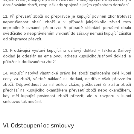
doručováním zboží, resp. náklady spojené s jiným způsobem doručení.
12. Při převzetí zboží od přepravce je kupující povinen zkontrolovat
neporušenost obalů zboží a v případě jakýchkoliv závad toto
neprodleně oznámit přepravci. V případě shledání porušení obalu
svědčícího o neoprávněném vniknutí do zásilky nemusí kupující zásilku
od přepravce převzít.
13. Prodávající vystaví kupujícímu daňový doklad – fakturu. Daňový
doklad je odeslán na emailovou adresu kupujícího./Daňový doklad je
přiložen k dodávanému zboží.
14. Kupující nabývá vlastnické právo ke zboží zaplacením celé kupní
ceny za zboží, včetně nákladů na dodání, nejdříve však převzetím
zboží. Odpovědnost za nahodilou zkázu, poškození či ztrátu zboží
přechází na kupujícího okamžikem převzetí zboží nebo okamžikem,
kdy měl kupující povinnost zboží převzít, ale v rozporu s kupní
smlouvou tak neučinil.
VI.
Odstoupení od smlouvy