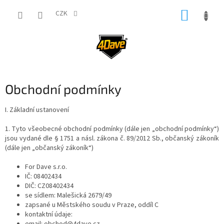
Přejít
NÁKUP
na
CZK
obsah
KOŠÍK
Obchodní podmínky
I. Základní ustanovení
1. Tyto všeobecné obchodní podmínky (dále jen „obchodní podmínky“)
jsou vydané dle § 1751 a násl. zákona č. 89/2012 Sb., občanský zákoník
(dále jen „občanský zákoník“)
For Dave s.r.o.
IČ: 08402434
DIČ: CZ08402434
se sídlem: Malešická 2679/49
zapsané u Městského soudu v Praze, oddíl C
kontaktní údaje: