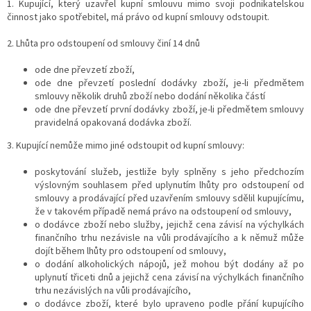
1. Kupující, který uzavřel kupní smlouvu mimo svoji podnikatelskou
činnost jako spotřebitel, má právo od kupní smlouvy odstoupit.
2. Lhůta pro odstoupení od smlouvy činí 14 dnů
ode dne převzetí zboží,
ode dne převzetí poslední dodávky zboží, je-li předmětem
smlouvy několik druhů zboží nebo dodání několika částí
ode dne převzetí první dodávky zboží, je-li předmětem smlouvy
pravidelná opakovaná dodávka zboží.
3. Kupující nemůže mimo jiné odstoupit od kupní smlouvy:
poskytování služeb, jestliže byly splněny s jeho předchozím
výslovným souhlasem před uplynutím lhůty pro odstoupení od
smlouvy a prodávající před uzavřením smlouvy sdělil kupujícímu,
že v takovém případě nemá právo na odstoupení od smlouvy,
o dodávce zboží nebo služby, jejichž cena závisí na výchylkách
finančního trhu nezávisle na vůli prodávajícího a k němuž může
dojít během lhůty pro odstoupení od smlouvy,
o dodání alkoholických nápojů, jež mohou být dodány až po
uplynutí třiceti dnů a jejichž cena závisí na výchylkách finančního
trhu nezávislých na vůli prodávajícího,
o dodávce zboží, které bylo upraveno podle přání kupujícího