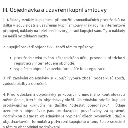
III.
Objednávka a uzavření kupní smlouvy
1. Náklady vzniklé kupujícímu při použití komunikačních prostředků na
dálku v souvislosti s uzavřením kupní smlouvy (náklady na internetové
připojení, náklady na telefonní hovory), hradí kupující sám. Tyto náklady
se neliší od základní sazby.
2. Kupující provádí objednávku zboží těmito způsoby:
prostřednictvím svého zákaznického účtu, provedl-li předchozí
registraci v internetovém obchodě,
vyplněním objednávkového formuláře bez registrace.
3. Při zadávání objednávky si kupující vybere zboží, počet kusů zboží,
způsob platby a doručení.
4. Před odesláním objednávky je kupujícímu umožněno kontrolovat a
měnit údaje, které do objednávky vložil. Objednávku odešle kupující
prodávajícímu kliknutím na tlačítko "odeslat objednávku" . Údaje
uvedené v objednávce jsou prodávajícím považovány za správné.
Podmínkou platnosti objednávky je vyplnění všech povinných údajů v
objednávkovém formuláři a potvrzení kupujícího o tom, že se seznámil
s těmito obchodními podmínkami.