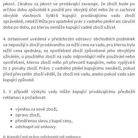
jakost. Zárukou za jakost se prodávající zavazuje, že zboží bude po
určitou dobu způsobilé k použití pro obvyklý účel nebo že si zachová
obvyklé vlastnosti. Vytkl-li kupující prodávajícímu vadu zboží
oprávněně, neběží lhůta pro uplatnění práv z vadného plnění ani záruční
doba po dobu, po kterou nemůže kupující vadné zboží užívat.
4. Ustanovení uvedená v předchozím odstavci obchodních podmínek
se nepoužijí u zboží prodávaného za nižší cenu na vadu, pro kterou byla
nižší cena ujednána, na opotřebení zboží způsobené jeho obvyklým
užíváním, u použitého zboží na vadu odpovídající míře používání nebo
opotřebení, kterou zboží mělo při převzetí kupujícím, nebo vyplývá-li
to z povahy zboží. Právo z vadného plnění kupujícímu nenáleží, pokud
před převzetím zboží věděl, že zboží má vadu, anebo pokud vadu sám
kupující způsobil.
5. V případě výskytu vady může kupující prodávajícímu předložit
reklamaci a požadovat:
výměnu za nové zboží,
opravu zboží,
přiměřenou slevu z kupní ceny,
odstoupit od smlouvy.
6. Kupující má právo odstoupit od smlouvy: