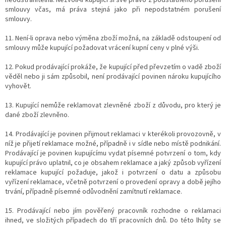
smlouvy včas, má práva stejná jako při nepodstatném porušení
smlouvy.
11. Není-li oprava nebo výměna zboží možná, na základě odstoupení od
smlouvy může kupující požadovat vrácení kupní ceny v plné výši.
12. Pokud prodávající prokáže, že kupující před převzetím o vadě zboží
věděl nebo ji sám způsobil, není prodávající povinen nároku kupujícího
vyhovět.
13. Kupující nemůže reklamovat zlevněné zboží z důvodu, pro který je
dané zboží zlevněno.
14. Prodávající je povinen přijmout reklamaci v kterékoli provozovně, v
níž je přijetí reklamace možné, případně i v sídle nebo místě podnikání.
Prodávající je povinen kupujícímu vydat písemné potvrzení o tom, kdy
kupující právo uplatnil, co je obsahem reklamace a jaký způsob vyřízení
reklamace kupující požaduje, jakož i potvrzení o datu a způsobu
vyřízení reklamace, včetně potvrzení o provedení opravy a době jejího
trvání, případně písemné odůvodnění zamítnutí reklamace.
15. Prodávající nebo jím pověřený pracovník rozhodne o reklamaci
ihned, ve složitých případech do tří pracovních dnů. Do této lhůty se