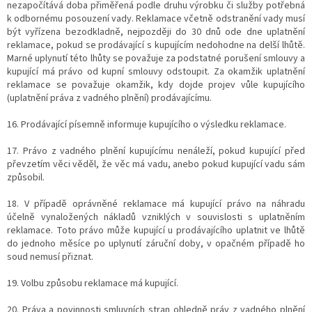
nezapočítává doba přiměřená podle druhu výrobku či služby potřebná
k odbornému posouzení vady. Reklamace včetně odstranění vady musí
být vyřízena bezodkladně, nejpozději do 30 dnů ode dne uplatnění
reklamace, pokud se prodávající s kupujícím nedohodne na delší lhůtě.
Marné uplynutí této lhůty se považuje za podstatné porušení smlouvy a
kupující má právo od kupní smlouvy odstoupit. Za okamžik uplatnění
reklamace se považuje okamžik, kdy dojde projev vůle kupujícího
(uplatnění práva z vadného plnění) prodávajícímu.
16. Prodávající písemně informuje kupujícího o výsledku reklamace.
17. Právo z vadného plnění kupujícímu nenáleží, pokud kupující před
převzetím věci věděl, že věc má vadu, anebo pokud kupující vadu sám
způsobil.
18. V případě oprávněné reklamace má kupující právo na náhradu
účelně vynaložených nákladů vzniklých v souvislosti s uplatněním
reklamace. Toto právo může kupující u prodávajícího uplatnit ve lhůtě
do jednoho měsíce po uplynutí záruční doby, v opačném případě ho
soud nemusí přiznat.
19. Volbu způsobu reklamace má kupující.
20. Práva a povinnosti smluvních stran ohledně práv z vadného plnění