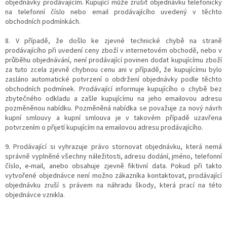
objednávky prodávajícím. Kupující může zrušit objednávku telefonicky
na telefonní číslo nebo email prodávajícího uvedený v těchto
obchodních podmínkách.
8. V případě, že došlo ke zjevné technické chybě na straně
prodávajícího při uvedení ceny zboží v internetovém obchodě, nebo v
průběhu objednávání, není prodávající povinen dodat kupujícímu zboží
za tuto zcela zjevně chybnou cenu ani v případě, že kupujícímu bylo
zasláno automatické potvrzení o obdržení objednávky podle těchto
obchodních podmínek. Prodávající informuje kupujícího o chybě bez
zbytečného odkladu a zašle kupujícímu na jeho emailovou adresu
pozměněnou nabídku. Pozměněná nabídka se považuje za nový návrh
kupní smlouvy a kupní smlouva je v takovém případě uzavřena
potvrzením o přijetí kupujícím na emailovou adresu prodávajícího.
9. Prodávající si vyhrazuje právo stornovat objednávku, která nemá
správně vyplněné všechny náležitosti, adresu dodání, jméno, telefonní
číslo, e-mail, anebo obsahuje zjevně fiktivní data. Pokud při takto
vytvořené objednávce není možno zákazníka kontaktovat, prodávající
objednávku zruší s právem na náhradu škody, která prací na této
objednávce vznikla.