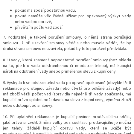
pokud má zboží podstatnou vadu,
pokud nemůže věc řádně užívat pro opakovaný výskyt vady
nebo vad po opravě,
při větším počtu vad zboží.
7. Podstatné je takové porušení smlouvy, o němž strana porušující
smlouvu již při uzavření smlouvy věděla nebo musela vědět, že by
druhá strana smlouvu neuzavřela, pokud by toto porušení předvídala.
8. U vady, která znamená nepodstatné porušení smlouvy (bez ohledu
na to, jde-li o vadu odstranitelnou či neodstranitelnou), má kupující
nárok na odstranění vady anebo přiměřenou slevu z kupní ceny.
9. Vyskytla-li se odstranitelná vada po opravě opakovaně (obvykle třetí
reklamace pro stejnou závadu nebo čtvrtá pro odlišné závady) nebo
má zboží větší počet vad (zpravidla nejméně tři vady současně), má
kupující právo uplatnit požadavek na slevu z kupní ceny, výměnu zboží
nebo odstoupit od smlouvy.
10. Při uplatnění reklamace je kupující povinen prodávajícímu sdělit,
jaké právo si zvolil. Změna volby bez souhlasu prodávajícího je možná
jen tehdy, žádal-li kupující opravu vady, která se ukáže být
neodstranitelná. Nezvolí-li kupující si své právo z podstatného porušení