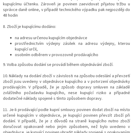
kupujícímu účtenku. Zároveň je povinen zaevidovat přijatou tržbu u
správce daně online, v případě technického výpadku pak nejpozději do
48 hodin
8. Zboží je kupujícímu dodáno:
na adresu určenou kupujícím objednávce
prostřednictvím výdejny zásilek na adresu výdejny, kterou
kupující určil,
osobním odběrem v provozovně prodávajícího
9.
Volba způsobu dodání se provádí během objednávání zboží.
10. Náklady na dodání zboží v závislosti na způsobu odeslání a převzetí
zboží jsou uvedeny v objednávce kupujícího a v potvrzení objednávky
prodávajícím. V případě, že je způsob dopravy smluven na základě
zvláštního požadavku kupujícího, nese kupující riziko a případné
dodatečné náklady spojené s tímto způsobem dopravy.
11. Je-li prodávající podle kupní smlouvy povinen dodat zboží na místo
určené kupujícím v objednávce, je kupující povinen převzít zboží při
dodání. V případě, že je z důvodů na straně kupujícího nutno zboží
doručovat opakovaně nebo jiným způsobem, než bylo uvedeno v
objednávce, je kupující povinen uhradit náklady spojené s opakovaným