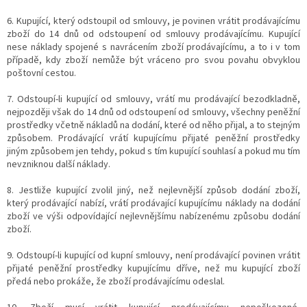
6. Kupující, který odstoupil od smlouvy, je povinen vrátit prodávajícímu
zboží do 14 dnů od odstoupení od smlouvy prodávajícímu. Kupující
nese náklady spojené s navrácením zboží prodávajícímu, a to i v tom
případě, kdy zboží nemůže být vráceno pro svou povahu obvyklou
poštovní cestou.
7. Odstoupí-li kupující od smlouvy, vrátí mu prodávající bezodkladně,
nejpozději však do 14 dnů od odstoupení od smlouvy, všechny peněžní
prostředky včetně nákladů na dodání, které od něho přijal, a to stejným
způsobem. Prodávající vrátí kupujícímu přijaté peněžní prostředky
jiným způsobem jen tehdy, pokud s tím kupující souhlasí a pokud mu tím
nevzniknou další náklady.
8. Jestliže kupující zvolil jiný, než nejlevnější způsob dodání zboží,
který prodávající nabízí, vrátí prodávající kupujícímu náklady na dodání
zboží ve výši odpovídající nejlevnějšímu nabízenému způsobu dodání
zboží.
9. Odstoupí-li kupující od kupní smlouvy, není prodávající povinen vrátit
přijaté peněžní prostředky kupujícímu dříve, než mu kupující zboží
předá nebo prokáže, že zboží prodávajícímu odeslal.