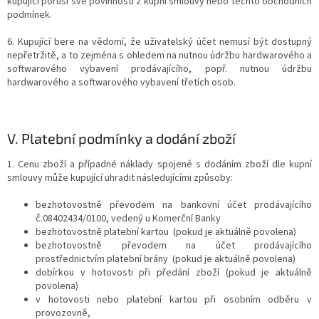
kupující poruší své povinnosti z kupní smlouvy nebo těchto obchodních
podmínek.
6. Kupující bere na vědomí, že uživatelský účet nemusí být dostupný
nepřetržitě, a to zejména s ohledem na nutnou údržbu hardwarového a
softwarového vybavení prodávajícího, popř. nutnou údržbu
hardwarového a softwarového vybavení třetích osob.
V.
Platební podmínky a dodání zboží
1. Cenu zboží a případné náklady spojené s dodáním zboží dle kupní
smlouvy může kupující uhradit následujícími způsoby:
bezhotovostně převodem na bankovní účet prodávajícího
č.08402434/0100, vedený u Komerční Banky
bezhotovostně platební kartou (pokud je aktuálně povolena)
bezhotovostně převodem na účet prodávajícího
prostřednictvím platební brány (pokud je aktuálně povolena)
dobírkou v hotovosti při předání zboží (pokud je aktuálně
povolena)
v hotovosti nebo platební kartou při osobním odběru v
provozovně,