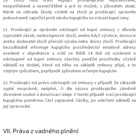
10. Zboží musí vrátit kupující prodávajícímu nepoškozené,
neopotřebené a neznečištěné a je-li to možné, v původním obalu.
Nárok na náhradu škody vzniklé na zboží je prodávající oprávněn
jednostranně započíst proti nároku kupujícího na vrácení kupní ceny.
11. Prodávající je oprávněn odstoupit od kupní smlouvy z důvodu
vyprodání zásob, nedostupnosti zboží, anebo když výrobce, dovozce
anebo dodavatel zboží přerušil výrobu nebo dovoz zboží. Prodávající
bezodkladně informuje kupujícího prostřednictví emailové adresy
uvedené v objednávce a vrátí ve lhůtě 14 dnů od oznámení o
odstoupení od kupní smlouvy všechny peněžní prostředky včetně
nákladů na dodání, které od něho na základě smlouvy přijal, a to
stejným způsobem, popřípadě způsobem určeným kupujícím.
12. Prodávající má právo odstoupilt od smlouvy v případě že zákazník
vyplní nesprávně, neúplné, či dle názoru prodávajícího záměrně
zkreslené osobní a doručovací údaje. V tomto případě vrací prodávající
kupujícímu poměrnou část zaplacené částky, po odečtení nákladů na
její zpracování.
VII.
Práva z vadného plnění