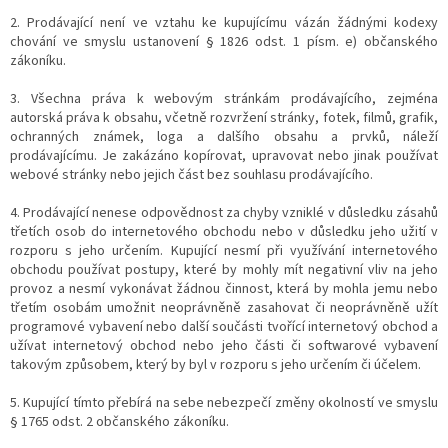
2. Prodávající není ve vztahu ke kupujícímu vázán žádnými kodexy
chování ve smyslu ustanovení § 1826 odst. 1 písm. e) občanského
zákoníku.
3. Všechna práva k webovým stránkám prodávajícího, zejména
autorská práva k obsahu, včetně rozvržení stránky, fotek, filmů, grafik,
ochranných známek, loga a dalšího obsahu a prvků, náleží
prodávajícímu. Je zakázáno kopírovat, upravovat nebo jinak používat
webové stránky nebo jejich část bez souhlasu prodávajícího.
4. Prodávající nenese odpovědnost za chyby vzniklé v důsledku zásahů
třetích osob do internetového obchodu nebo v důsledku jeho užití v
rozporu s jeho určením. Kupující nesmí při využívání internetového
obchodu používat postupy, které by mohly mít negativní vliv na jeho
provoz a nesmí vykonávat žádnou činnost, která by mohla jemu nebo
třetím osobám umožnit neoprávněně zasahovat či neoprávněně užít
programové vybavení nebo další součásti tvořící internetový obchod a
užívat internetový obchod nebo jeho části či softwarové vybavení
takovým způsobem, který by byl v rozporu s jeho určením či účelem.
5. Kupující tímto přebírá na sebe nebezpečí změny okolností ve smyslu
§ 1765 odst. 2 občanského zákoníku.