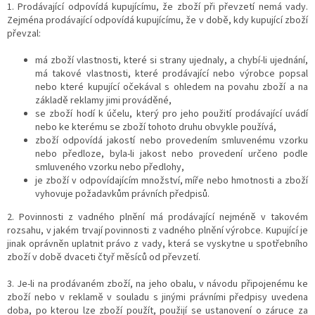
1. Prodávající odpovídá kupujícímu, že zboží při převzetí nemá vady.
Zejména prodávající odpovídá kupujícímu, že v době, kdy kupující zboží
převzal:
má zboží vlastnosti, které si strany ujednaly, a chybí-li ujednání,
má takové vlastnosti, které prodávající nebo výrobce popsal
nebo které kupující očekával s ohledem na povahu zboží a na
základě reklamy jimi prováděné,
se zboží hodí k účelu, který pro jeho použití prodávající uvádí
nebo ke kterému se zboží tohoto druhu obvykle používá,
zboží odpovídá jakostí nebo provedením smluvenému vzorku
nebo předloze, byla-li jakost nebo provedení určeno podle
smluveného vzorku nebo předlohy,
je zboží v odpovídajícím množství, míře nebo hmotnosti a
zboží
vyhovuje požadavkům právních předpisů.
2. Povinnosti z vadného plnění má prodávající nejméně v takovém
rozsahu, v jakém trvají povinnosti z vadného plnění výrobce. Kupující je
jinak oprávněn uplatnit právo z vady, která se vyskytne u spotřebního
zboží v době dvaceti čtyř měsíců od převzetí.
3. Je-li na prodávaném zboží, na jeho obalu, v návodu připojenému ke
zboží nebo v reklamě v souladu s jinými právními předpisy uvedena
doba, po kterou lze zboží použít, použijí se ustanovení o záruce za