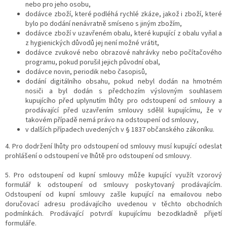
nebo pro jeho osobu,
dodávce zboží, které podléhá rychlé zkáze, jakož i zboží, které
bylo po dodání nenávratně smíseno s jiným zbožím,
dodávce zboží v uzavřeném obalu, které kupující z obalu vyňal a
z hygienických důvodů jej není možné vrátit,
dodávce zvukové nebo obrazové nahrávky nebo počítačového
programu, pokud porušil jejich původní obal,
dodávce novin, periodik nebo časopisů,
dodání digitálního obsahu, pokud nebyl dodán na hmotném
nosiči a byl dodán s předchozím výslovným souhlasem
kupujícího před uplynutím lhůty pro odstoupení od smlouvy a
prodávající před uzavřením smlouvy sdělil kupujícímu, že v
takovém případě nemá právo na odstoupení od smlouvy,
v dalších případech uvedených v § 1837 občanského zákoníku.
4. Pro dodržení lhůty pro odstoupení od smlouvy musí kupující odeslat
prohlášení o odstoupení ve lhůtě pro odstoupení od smlouvy.
5. Pro odstoupení od kupní smlouvy může kupující využít vzorový
formulář k odstoupení od smlouvy poskytovaný prodávajícím.
Odstoupení od kupní smlouvy zašle kupující na emailovou nebo
doručovací adresu prodávajícího uvedenou v těchto obchodních
podmínkách. Prodávající potvrdí kupujícímu bezodkladně přijetí
formuláře.