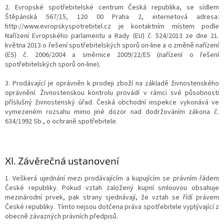
2. Evropské spotřebitelské centrum Česká republika, se sídlem
Štěpánská 567/15, 120 00 Praha 2, internetová adresa:
http://www.evropskyspotrebitel.cz je kontaktním místem podle
Nařízení Evropského parlamentu a Rady (EU) č. 524/2013 ze dne 21.
května 2013 o řešení spotřebitelských sporů on-line a o změně nařízení
(ES) č. 2006/2004 a směrnice 2009/22/ES (nařízení o řešení
spotřebitelských sporů on-line).
3. Prodávající je oprávněn k prodeji zboží na základě živnostenského
oprávnění. Živnostenskou kontrolu provádí v rámci své působnosti
příslušný živnostenský úřad. Česká obchodní inspekce vykonává ve
vymezeném rozsahu mimo jiné dozor nad dodržováním zákona č.
634/1992 Sb., o ochraně spotřebitele.
XI.
Závěrečná ustanovení
1. Veškerá ujednání mezi prodávajícím a kupujícím se právním řádem
České republiky. Pokud vztah založený kupní smlouvou obsahuje
mezinárodní prvek, pak strany sjednávají, že vztah se řídí právem
České republiky. Tímto nejsou dotčena práva spotřebitele vyplývající z
obecně závazných právních předpisů.