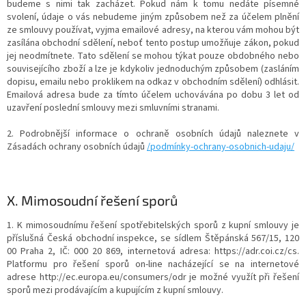
budeme s nimi tak zacházet. Pokud nám k tomu nedáte písemné
svolení, údaje o vás nebudeme jiným způsobem než za účelem plnění
ze smlouvy používat, vyjma emailové adresy, na kterou vám mohou být
zasílána obchodní sdělení, neboť tento postup umožňuje zákon, pokud
jej neodmítnete. Tato sdělení se mohou týkat pouze obdobného nebo
souvisejícího zboží a lze je kdykoliv jednoduchým způsobem (zasláním
dopisu, emailu nebo proklikem na odkaz v obchodním sdělení) odhlásit.
Emailová adresa bude za tímto účelem uchovávána po dobu 3 let od
uzavření poslední smlouvy mezi smluvními stranami.
2. Podrobnější informace o ochraně osobních údajů naleznete v
Zásadách ochrany osobních údajů
/podmínky-ochrany-osobnich-udaju/
X.
Mimosoudní řešení sporů
1. K mimosoudnímu řešení spotřebitelských sporů z kupní smlouvy je
příslušná Česká obchodní inspekce, se sídlem Štěpánská 567/15, 120
00 Praha 2, IČ: 000 20 869, internetová adresa: https://adr.coi.cz/cs.
Platformu pro řešení sporů on-line nacházející se na internetové
adrese http://ec.europa.eu/consumers/odr je možné využít při řešení
sporů mezi prodávajícím a kupujícím z kupní smlouvy.