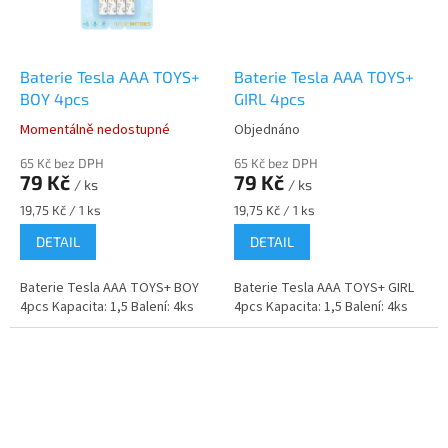
Baterie Tesla AAA TOYS+
Baterie Tesla AAA TOYS+
BOY 4pcs
GIRL 4pcs
Momentálně nedostupné
Objednáno
65 Kč bez DPH
65 Kč bez DPH
79 Kč
79 Kč
/ ks
/ ks
Měrná
Měrná
19,75 Kč / 1 ks
19,75 Kč / 1 ks
cena:
cena:
DETAIL
DETAIL
Baterie Tesla AAA TOYS+ BOY
Baterie Tesla AAA TOYS+ GIRL
4pcs Kapacita: 1,5 Balení: 4ks
4pcs Kapacita: 1,5 Balení: 4ks