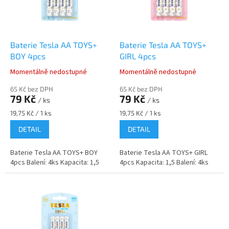
p
r
o
d
Baterie Tesla AA TOYS+
Baterie Tesla AA TOYS+
u
BOY 4pcs
GIRL 4pcs
k
Momentálně nedostupné
Momentálně nedostupné
t
ů
65 Kč bez DPH
65 Kč bez DPH
79 Kč
79 Kč
/ ks
/ ks
Měrná
Měrná
19,75 Kč / 1 ks
19,75 Kč / 1 ks
cena:
cena:
DETAIL
DETAIL
Baterie Tesla AA TOYS+ BOY
Baterie Tesla AA TOYS+ GIRL
4pcs Balení: 4ks Kapacita: 1,5
4pcs Kapacita: 1,5 Balení: 4ks