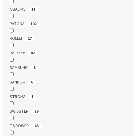
OBAL:ME
11
PATONA
102
ROLLEI
27
Rollei.cz
82
SAMSUNG
8
SANDISK
6
STRONG
1
SWISSTEN
29
T6 POWER
43