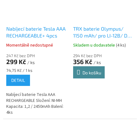
Nabíjecí baterie Tesla AAA
TRX baterie Olympus/
RECHARGEABLE+ 4pcs
1150 mAh/ pro LI-12B/ DB-
L10B/ neoriginální
Momentálně nedostupné
Skladem u dodavatele
(4 ks)
247 Kč bez DPH
294 Kč bez DPH
299 Kč
356 Kč
/ ks
/ ks
Měrná
74,75 Kč / 1 ks
Do košíku
cena:
DETAIL
Nabíjecí baterie Tesla AAA
RECHARGEABLE Složení: NI-MH
Kapacita: 1,2 / 2450mAh Balení:
4ks