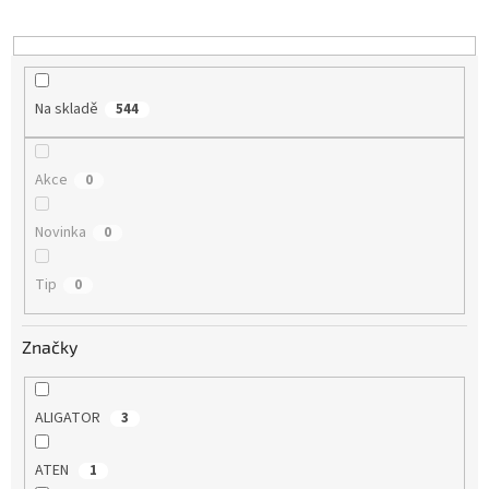
o
d
u
k
t
Na skladě
544
ů
Akce
0
Novinka
0
Tip
0
Značky
ALIGATOR
3
ATEN
1