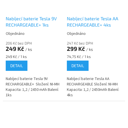
Nabíjecí baterie Tesla 9V
Nabíjecí baterie Tesla AA
RECHARGEABLE+ 1ks
RECHARGEABLE+ 4ks
Objednáno
Objednáno
206 Kč bez DPH
247 Kč bez DPH
249 Kč
299 Kč
/ ks
/ ks
Měrná
Měrná
249 Kč / 1 ks
74,75 Kč / 1 ks
cena:
cena:
DETAIL
DETAIL
Nabíjecí baterie Tesla 9V
Nabíjecí baterie Tesla AA
RECHARGEABLE+ Složení: NI-MH
RECHARGEABLE Složení: NI-MH
Kapacita: 1,2 / 2450 mAh Balení:
Kapacita: 1,2 / 2450mAh Balení:
1ks
4ks