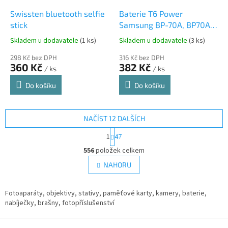
Swissten bluetooth selfie
Baterie T6 Power
stick
Samsung BP-70A, BP70A,
SLB-70A, 700mAh, 2,6Wh
Skladem u dodavatele
(1 ks)
Skladem u dodavatele
(3 ks)
298 Kč bez DPH
316 Kč bez DPH
360 Kč
382 Kč
/ ks
/ ks
Do košíku
Do košíku
NAČÍST 12 DALŠÍCH
S
1
47
t
O
r
556
položek celkem
v
á
l
NAHORU
n
á
k
d
o
v
Fotoaparáty, objektivy, stativy, paměťové karty, kamery, baterie,
a
á
nabíječky, brašny, fotopříslušenství
c
n
í
í
Z
p