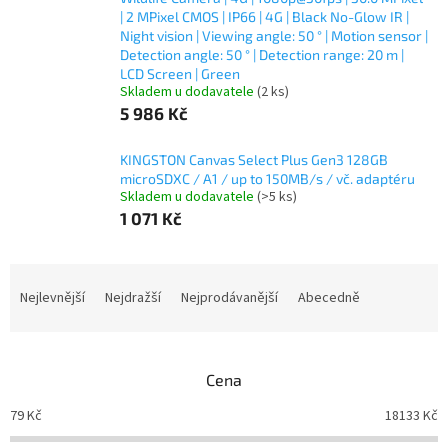
| 2 MPixel CMOS | IP66 | 4G | Black No-Glow IR |
Night vision | Viewing angle: 50 ° | Motion sensor |
Detection angle: 50 ° | Detection range: 20 m |
LCD Screen | Green
Skladem u dodavatele
(2 ks)
5 986 Kč
KINGSTON Canvas Select Plus Gen3 128GB
microSDXC / A1 / up to 150MB/s / vč. adaptéru
Skladem u dodavatele
(>5 ks)
1 071 Kč
Ř
a
Nejlevnější
Nejdražší
Nejprodávanější
Abecedně
z
e
n
Cena
í
p
79
Kč
18133
Kč
r