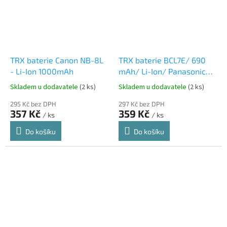
TRX baterie Canon NB-8L
TRX baterie BCL7E/ 690
- Li-Ion 1000mAh
mAh/ Li-Ion/ Panasonic
Lumix DMC-FS50, DMC-
Skladem u dodavatele
(2 ks)
Skladem u dodavatele
(2 ks)
FS50K, DMC-FS50P, DMC-
295 Kč bez DPH
FS50S/ neoriginál
297 Kč bez DPH
357 Kč
359 Kč
/ ks
/ ks
Do košíku
Do košíku