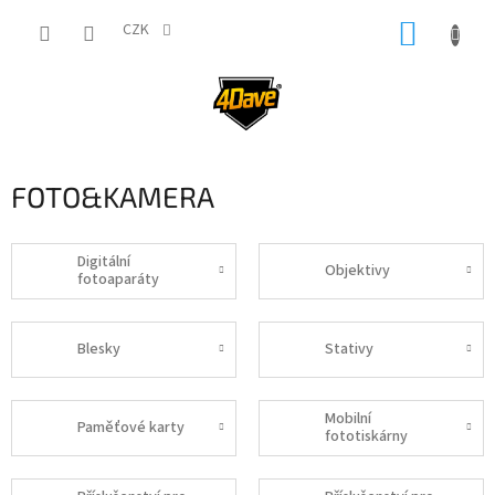
Přejít
NÁKUP
na
CZK
obsah
KOŠÍK
FOTO&KAMERA
Digitální
Objektivy
fotoaparáty
Blesky
Stativy
Mobilní
Paměťové karty
fototiskárny