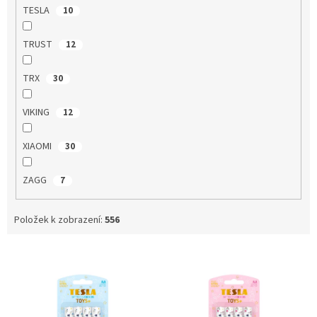
TESLA
10
TRUST
12
TRX
30
VIKING
12
XIAOMI
30
ZAGG
7
Položek k zobrazení:
556
V
ý
p
i
s