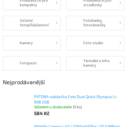
Příslušenství pro
Příslušenství pro
kompakty
zrcadlovky
Ostatní
Fotobanky,
fotopříslušenství
fotorámečky
Kamery
Foto studio
Termální a infra
Fotopasti
kamery
Nejprodávanější
PATONA nabíječka Foto Dual Quick Olympus Li-
90B USB
Skladem u dodavatele
(5 ks)
584 Kč
Wildlife Camera | 4G | 1080p@30fps | 30.0 MPixel