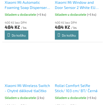
Xiaomi Mi Automatic
Xiaomi Mi Window and
Foaming Soap Dispenser
Door Sensor 2 White EU
White EU BHR4558GL
BHR5154GL
Skladem u dodavatele
(>5 ks)
Skladem u dodavatele
(>5 ks)
400 Kč bez DPH
400 Kč bez DPH
484 Kč
484 Kč
/ ks
/ ks
Do košíku
Do košíku
Xiaomi Mi Wireless Switch
Rollei Comfort Selfie
- Chytré dálkové tlačítko
Stick/ 103 cm/ BT/ Černá
Skladem u dodavatele
(2 ks)
Skladem u dodavatele
(>5 ks)