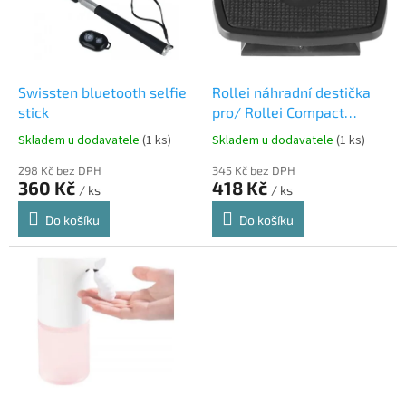
s
p
r
o
d
Swissten bluetooth selfie
Rollei náhradní destička
u
stick
pro/ Rollei Compact
k
traveler S3 makro
Skladem u dodavatele
(1 ks)
Skladem u dodavatele
(1 ks)
t
ů
298 Kč bez DPH
345 Kč bez DPH
360 Kč
418 Kč
/ ks
/ ks
Do košíku
Do košíku