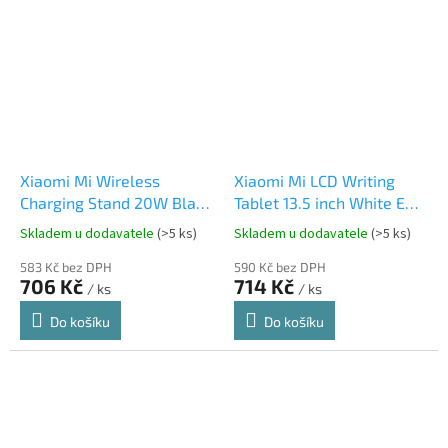
Xiaomi Mi Wireless
Xiaomi Mi LCD Writing
Charging Stand 20W Black
Tablet 13.5 inch White EU
EU GDS4145GL
BHR4245GL
Skladem u dodavatele
(>5 ks)
Skladem u dodavatele
(>5 ks)
583 Kč bez DPH
590 Kč bez DPH
706 Kč
714 Kč
/ ks
/ ks
Do košíku
Do košíku