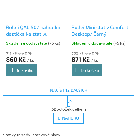
Rollei QAL-50/ náhradní
Rollei Mini stativ Comfort
destička ke stativu
Desktop/ Černý
Skladem u dodavatele
(>5 ks)
Skladem u dodavatele
(>5 ks)
711 Kč bez DPH
720 Kč bez DPH
860 Kč
871 Kč
/ ks
/ ks
Do košíku
Do košíku
NAČÍST 12 DALŠÍCH
S
1
5
t
O
r
52
položek celkem
v
á
l
NAHORU
n
á
k
d
o
v
Stativy tripody, stativové hlavy
a