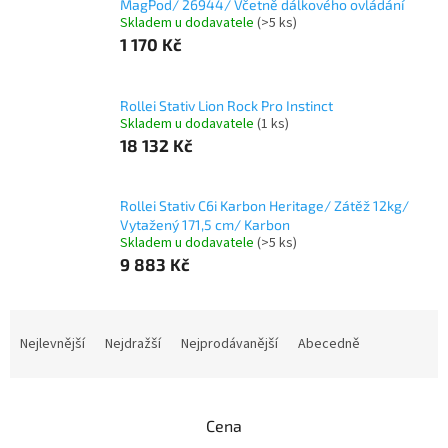
MagPod/ 26944/ Včetně dálkového ovládání
Skladem u dodavatele
(>5 ks)
1 170 Kč
Rollei Stativ Lion Rock Pro Instinct
Skladem u dodavatele
(1 ks)
18 132 Kč
Rollei Stativ C6i Karbon Heritage/ Zátěž 12kg/
Vytažený 171,5 cm/ Karbon
Skladem u dodavatele
(>5 ks)
9 883 Kč
Ř
a
Nejlevnější
Nejdražší
Nejprodávanější
Abecedně
z
e
n
Cena
í