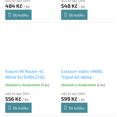
400 Kč bez DPH
453 Kč bez DPH
484 Kč
548 Kč
/ ks
/ ks
Do košíku
Do košíku
Xiaomi Mi Router 4C
Cestovní stativ VIKING
White EU DVB4231GL
Tripod 4D/délka
25,5cm/pružná,odolná
Skladem u dodavatele
(5 ks)
Skladem u dodavatele
(1 ks)
guma/max. zátěž
460 Kč bez DPH
2kg/upínací šroub 1/4"
495 Kč bez DPH
556 Kč
599 Kč
/ ks
/ ks
Do košíku
Do košíku