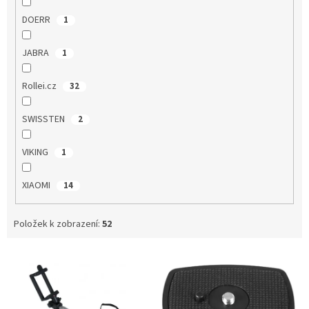
DOERR
1
JABRA
1
Rollei.cz
32
SWISSTEN
2
VIKING
1
XIAOMI
14
Položek k zobrazení:
52
V
ý
p
i