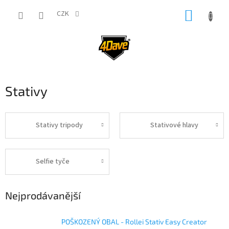
Přejít
NÁKUP
na
CZK
obsah
KOŠÍK
Stativy
Stativy tripody
Stativové hlavy
Selfie tyče
Nejprodávanější
POŠKOZENÝ OBAL - Rollei Stativ Easy Creator