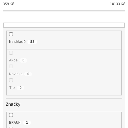
p
359
Kč
18133
Kč
r
o
d
u
k
t
Na skladě
52
ů
Akce
0
Novinka
0
Tip
0
Značky
BRAUN
1