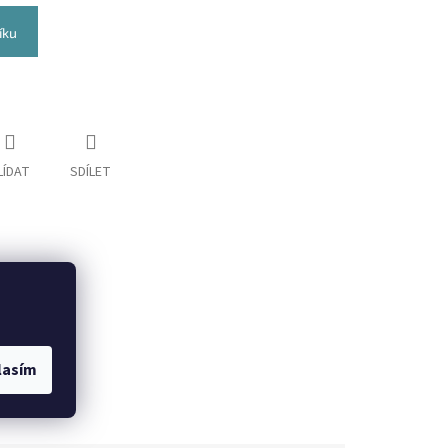
íku
LÍDAT
SDÍLET
lasím