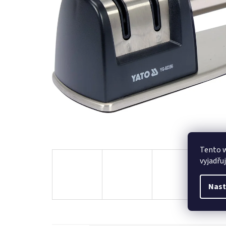
Tento 
vyjadřu
Nast