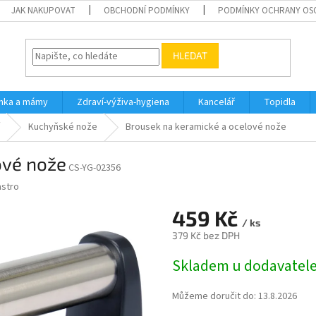
JAK NAKUPOVAT
OBCHODNÍ PODMÍNKY
PODMÍNKY OCHRANY OS
HLEDAT
inka a mámy
Zdraví-výživa-hygiena
Kancelář
Topidla
Kuchyňské nože
Brousek na keramické a ocelové nože
ové nože
CS-YG-02356
astro
459 Kč
/ ks
379 Kč bez DPH
Měrná
Skladem u dodavatel
cena:
Můžeme doručit do:
13.8.2026