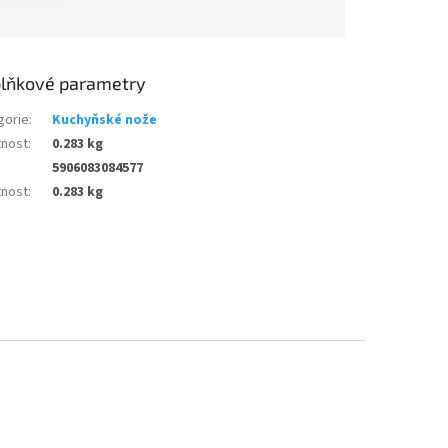
lňkové parametry
gorie
:
Kuchyňské nože
nost
:
0.283 kg
5906083084577
nost
:
0.283 kg