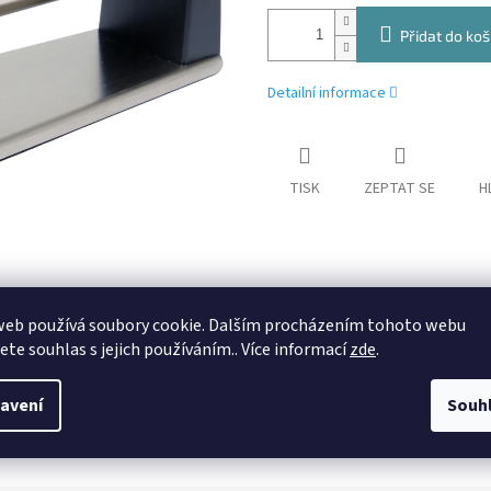
Přidat do koš
Detailní informace
TISK
ZEPTAT SE
H
web používá soubory cookie. Dalším procházením tohoto webu
jete souhlas s jejich používáním.. Více informací
zde
.
avení
Souh