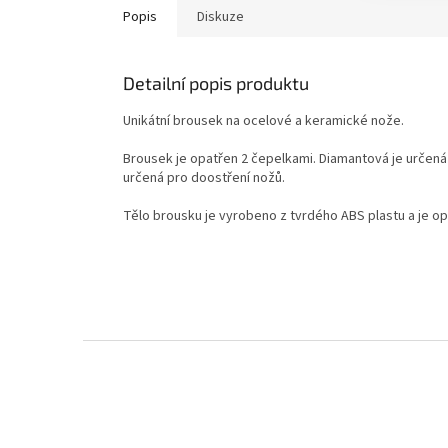
Popis
Diskuze
Detailní popis produktu
Unikátní brousek na ocelové a keramické nože.
Brousek je opatřen 2 čepelkami. Diamantová je určená
určená pro doostření nožů.
Tělo brousku je vyrobeno z tvrdého ABS plastu a je o
Z
á
p
a
t