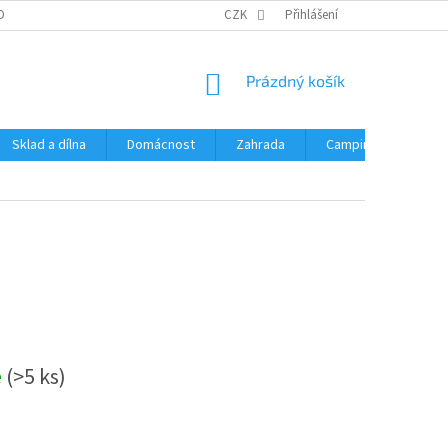
OBNÍCH ÚDAJŮ
CZK
Přihlášení
NÁKUPNÍ
Prázdný košík
KOŠÍK
Sklad a dílna
Domácnost
Zahrada
Camping
Hrač
e
(>5 ks)