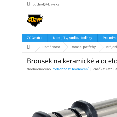
Přejít
obchod@4dave.cz
na
obsah
ZOOextra
Mobil, TV, Audio, Hodinky
Pro mim
Domů
Domácnost
Domácí potřeby
Krájení
Brousek na keramické a ocel
Průměrné
Neohodnoceno
Podrobnosti hodnocení
Značka:
Yato G
hodnocení
produktu
je
0,0
z
5
hvězdiček.