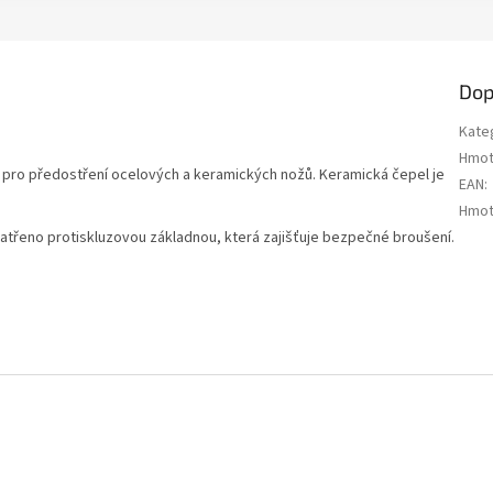
Dop
Kate
Hmot
 pro předostření ocelových a keramických nožů. Keramická čepel je
EAN
:
Hmot
patřeno protiskluzovou základnou, která zajišťuje bezpečné broušení.