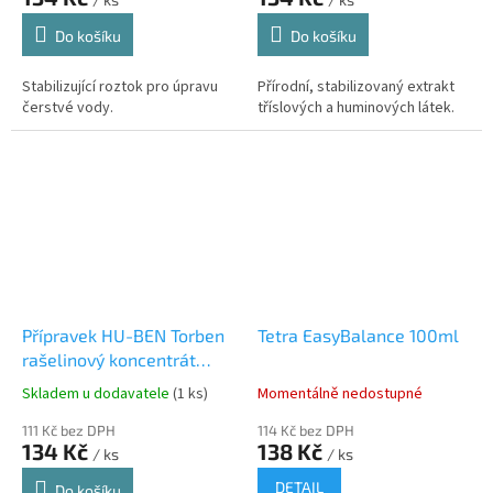
Do košíku
Do košíku
Stabilizující roztok pro úpravu
Přírodní, stabilizovaný extrakt
čerstvé vody.
tříslových a huminových látek.
Přípravek HU-BEN Torben
Tetra EasyBalance 100ml
rašelinový koncentrát
180ml
Skladem u dodavatele
(1 ks)
Momentálně nedostupné
111 Kč bez DPH
114 Kč bez DPH
134 Kč
138 Kč
/ ks
/ ks
DETAIL
Do košíku