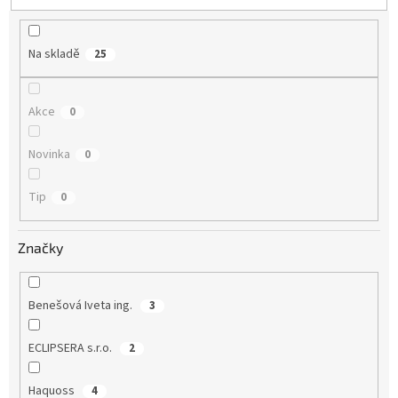
u
k
t
Na skladě
25
ů
Akce
0
Novinka
0
Tip
0
Značky
Benešová Iveta ing.
3
ECLIPSERA s.r.o.
2
Haquoss
4