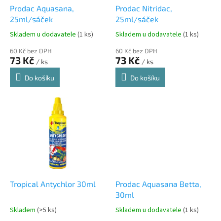
d
Prodac Aquasana,
Prodac Nitridac,
u
25ml/sáček
25ml/sáček
k
Skladem u dodavatele
(1 ks)
Skladem u dodavatele
(1 ks)
t
ů
60 Kč bez DPH
60 Kč bez DPH
73 Kč
73 Kč
/ ks
/ ks
Do košíku
Do košíku
Tropical Antychlor 30ml
Prodac Aquasana Betta,
30ml
Skladem
(>5 ks)
Skladem u dodavatele
(1 ks)