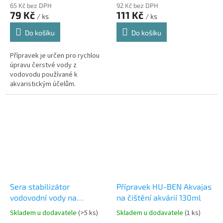
65 Kč bez DPH
92 Kč bez DPH
79 Kč
111 Kč
/ ks
/ ks
Do košíku
Do košíku
Přípravek je určen pro rychlou
úpravu čerstvé vody z
vodovodu používané k
akvaristickým účelům.
Sera stabilizátor
Přípravek HU-BEN Akvajas
vodovodní vody na
na čištění akvárií 130ml
akvarijní Aquatan 50ml
Skladem u dodavatele
(>5 ks)
Skladem u dodavatele
(1 ks)