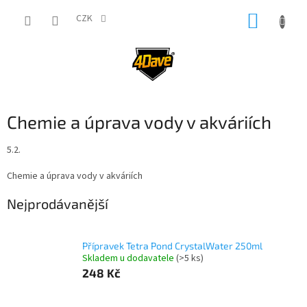
Přejít
NÁKUP
na
CZK
obsah
KOŠÍK
Chemie a úprava vody v akváriích
5.2.
Chemie a úprava vody v akváriích
Nejprodávanější
Přípravek Tetra Pond CrystalWater 250ml
Skladem u dodavatele
(>5 ks)
248 Kč