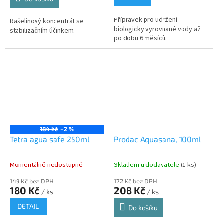
Přípravek pro udržení
Rašelinový koncentrát se
biologicky vyrovnané vody až
stabilizačním účinkem.
po dobu 6 měsíců.
184 Kč
–2 %
Tetra agua safe 250ml
Prodac Aquasana, 100ml
Momentálně nedostupné
Skladem u dodavatele
(1 ks)
149 Kč bez DPH
172 Kč bez DPH
180 Kč
208 Kč
/ ks
/ ks
DETAIL
Do košíku