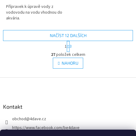
Přípravek k úpravě vody z
vodovodu na vodu vhodnou do
akvária.
NAČÍST 12 DALŠÍCH
S
1
3
t
O
r
27
položek celkem
v
á
l
NAHORU
n
á
k
d
o
v
Z
a
á
c
á
n
í
p
í
p
a
r
Kontakt
t
v
í
k
obchod
@
4dave.cz
y
v
https://www.facebook.com/be4dave
ý