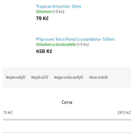
Tropical Antychlor 30ml
Skladem
(>5 ks)
79 Kč
Přípravek Tetra Pond CrystalWater 500ml
Skladem u dodavatele
(>5 ks)
458 Kč
Ř
a
Nejlevnější
Nejdražší
Nejprodávanější
Abecedně
z
e
n
Cena
í
p
73
Kč
2973
Kč
r
o
d