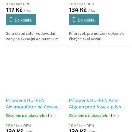
97 Kč bez DPH
111 Kč bez DPH
117 Kč
134 Kč
/ ks
/ ks
Do košíku
Do košíku
Sera stabilizátor vodovodní
Přípravek pro udržení dokonale
vody na akvarijní Aquatan 50ml
čistých skel akvárií.
Přípravek HU-BEN
Přípravek HU-BEN Anti-
Akvaregulátor na úpravu
Algaen proti řase a plísni
vody 180ml
180ml
Skladem u dodavatele
(1 ks)
Skladem u dodavatele
(1 ks)
111 Kč bez DPH
111 Kč bez DPH
134 Kč
134 Kč
/ ks
/ ks