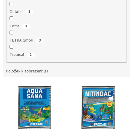
Ostatní
1
Tetra
3
TETRA GmbH
3
Tropical
1
Položek k zobrazení:
27
V
ý
p
i
s
p
r
o