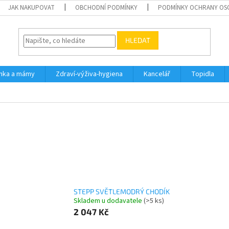
JAK NAKUPOVAT
OBCHODNÍ PODMÍNKY
PODMÍNKY OCHRANY OS
HLEDAT
inka a mámy
Zdraví-výživa-hygiena
Kancelář
Topidla
STEPP SVĚTLEMODRÝ CHODÍK
Skladem u dodavatele
(>5 ks)
2 047 Kč