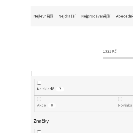
Ř
a
Nejlevnější
Nejdražší
Nejprodávanější
Abecedn
z
e
n
í
p
1321
Kč
r
o
d
u
k
t
Na skladě
7
ů
Akce
Novinka
0
Značky