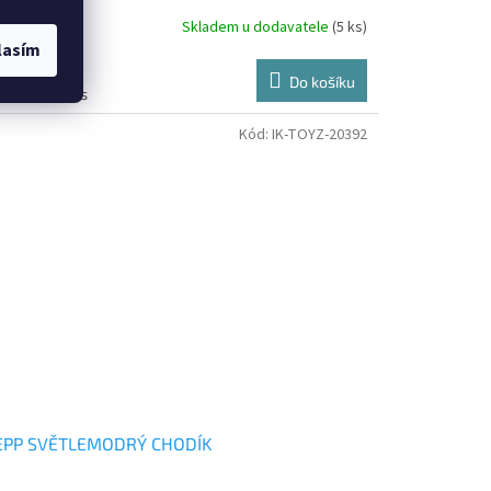
Skladem u dodavatele
(5 ks)
lasím
27 Kč bez DPH
Do košíku
485 Kč
/ ks
Kód:
IK-TOYZ-20392
EPP SVĚTLEMODRÝ CHODÍK