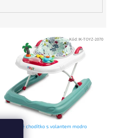
Kód:
IK-TOYZ-2070
Z - Dětské chodítko s volantem modro
kysové