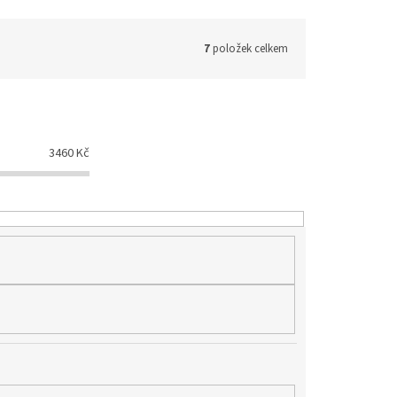
7
položek celkem
3460
Kč