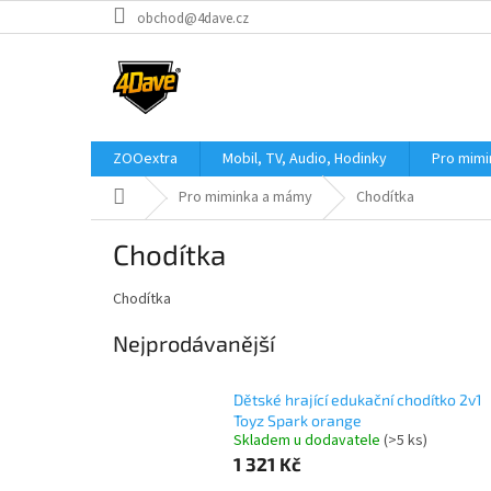
Přejít
obchod@4dave.cz
na
obsah
ZOOextra
Mobil, TV, Audio, Hodinky
Pro mim
Domů
Pro miminka a mámy
Chodítka
Chodítka
Chodítka
Nejprodávanější
Dětské hrající edukační chodítko 2v1
Toyz Spark orange
Skladem u dodavatele
(>5 ks)
1 321 Kč