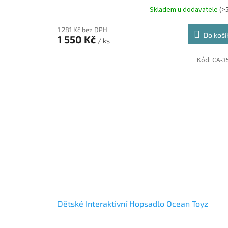
Skladem u dodavatele
(>
1 281 Kč bez DPH
Do koší
1 550 Kč
/ ks
Kód:
CA-3
Dětské Interaktivní Hopsadlo Ocean Toyz