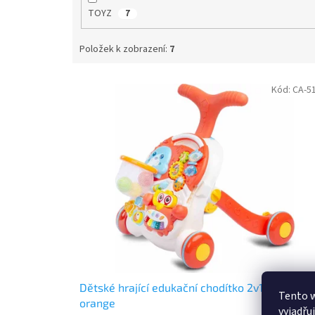
TOYZ
7
Položek k zobrazení:
7
V
Kód:
CA-5
ý
p
i
s
p
r
o
d
u
k
t
ů
Dětské hrající edukační chodítko 2v1 Toyz Spar
Tento 
orange
vyjadřu