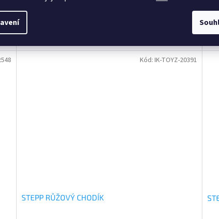
5 ks)
Skladem u dodavatele
(>5 ks)
avení
Souh
1 092 Kč bez DPH
1 2
ku
Do košíku
1 321 Kč
1 
/ ks
2548
Kód:
IK-TOYZ-20391
STEPP RŮŽOVÝ CHODÍK
ST