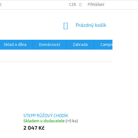
OBNÍCH ÚDAJŮ
CZK
Přihlášení
NÁKUPNÍ
Prázdný košík
KOŠÍK
Sklad a dílna
Domácnost
Zahrada
Camping
Hrač
STEPP RŮŽOVÝ CHODÍK
Skladem u dodavatele
(>5 ks)
2 047 Kč