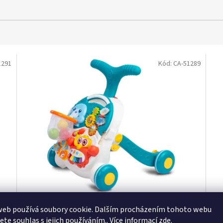
1291
Kód:
CA-51289
k
Dětské hrající edukační chodítko 2v1 Toyz Spark
TOY
web používá soubory cookie. Dalším procházením tohoto webu
turquoise
tyr
jete souhlas s jejich používáním.. Více informací
zde
.