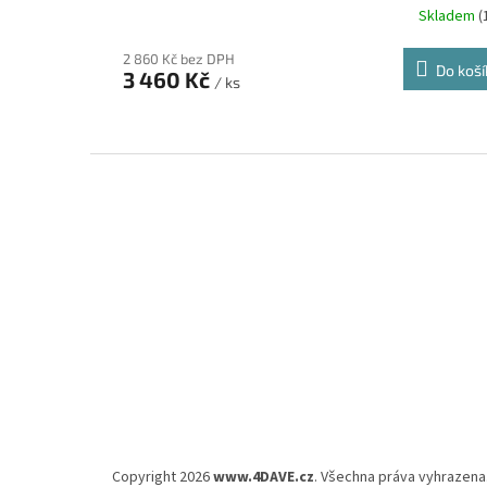
Skladem
(
2 860 Kč bez DPH
Do koší
3 460 Kč
/ ks
Z
á
p
a
t
í
Copyright 2026
www.4DAVE.cz
. Všechna práva vyhrazena