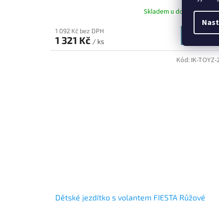
Skladem u dodavatele
(>
Nast
1 092 Kč bez DPH
Do koší
1 321 Kč
/ ks
Kód:
IK-TOYZ-
Dětské jezdítko s volantem FIESTA Růžové