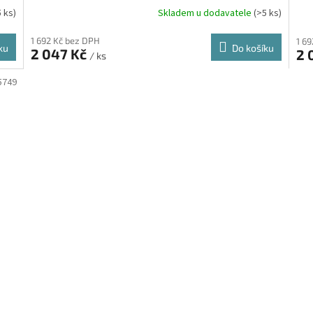
5 ks)
Skladem u dodavatele
(>5 ks)
1 692 Kč bez DPH
1 6
ku
Do košíku
2 047 Kč
2 
/ ks
5749