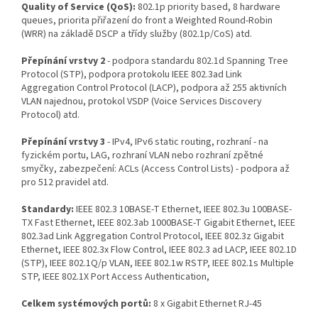
Quality of Service (QoS):
802.1p priority based, 8 hardware
queues, priorita přiřazení do front a Weighted Round-Robin
(WRR) na základě DSCP a třídy služby (802.1p/CoS) atd.
Přepínání vrstvy 2
- podpora standardu 802.1d Spanning Tree
Protocol (STP), podpora protokolu IEEE 802.3ad Link
Aggregation Control Protocol (LACP), podpora až 255 aktivních
VLAN najednou, protokol VSDP (Voice Services Discovery
Protocol) atd.
Přepínání vrstvy 3
- IPv4, IPv6 static routing, rozhraní - na
fyzickém portu, LAG, rozhraní VLAN nebo rozhraní zpětné
smyčky, zabezpečení: ACLs (Access Control Lists) - podpora až
pro 512 pravidel atd.
Standardy:
IEEE 802.3 10BASE-T Ethernet, IEEE 802.3u 100BASE-
TX Fast Ethernet, IEEE 802.3ab 1000BASE-T Gigabit Ethernet, IEEE
802.3ad Link Aggregation Control Protocol, IEEE 802.3z Gigabit
Ethernet, IEEE 802.3x Flow Control, IEEE 802.3 ad LACP, IEEE 802.1D
(STP), IEEE 802.1Q/p VLAN, IEEE 802.1w RSTP, IEEE 802.1s Multiple
STP, IEEE 802.1X Port Access Authentication,
Celkem systémových portů:
8 x Gigabit Ethernet RJ-45