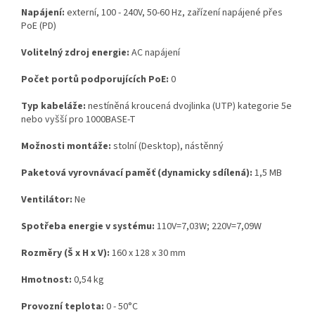
Napájení:
externí, 100 - 240V, 50-60 Hz, zařízení napájené přes
PoE (PD)
Volitelný zdroj energie:
AC napájení
Počet portů podporujících PoE:
0
Typ kabeláže:
nestíněná kroucená dvojlinka (UTP) kategorie 5e
nebo vyšší pro 1000BASE-T
Možnosti montáže:
stolní (Desktop), nástěnný
Paketová vyrovnávací paměť (dynamicky sdílená):
1,5 MB
Ventilátor:
Ne
Spotřeba energie v systému:
110V=7,03W; 220V=7,09W
Rozměry (Š x H x V):
160 x 128 x 30 mm
Hmotnost:
0,54 kg
Provozní teplota:
0 - 50°C