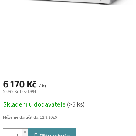
6 170 Kč
/ ks
5 099 Kč bez DPH
Měrná
Skladem u dodavatele
(>5 ks)
cena:
Můžeme doručit do:
12.8.2026
Přidat do košíku