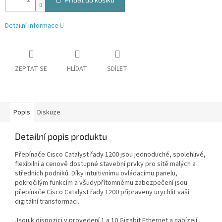
Detailní informace
ZEPTAT SE
HLÍDAT
SDÍLET
Popis
Diskuze
Detailní popis produktu
Přepínače Cisco Catalyst řady 1200 jsou jednoduché, spolehlivé,
flexibilní a cenově dostupné stavební prvky pro sítě malých a
středních podniků. Díky intuitivnímu ovládacímu panelu,
pokročilým funkcím a všudypřítomnému zabezpečení jsou
přepínače Cisco Catalyst řady 1200 připraveny urychlit vaši
digitální transformaci.
Jsou k dispozici v provedení 1 a 10 Gigabit Ethernet a nabízejí