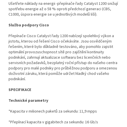
Ušetřete náklady na energii -přepínače řady Catalyst 1200 snižují
spotřebu energie až o 58 % oproti předchozí generaci (CBS,
C1000, úspora energie se u jednotlivých modelů liší).
Služba podpory Cisco
Přepínače Cisco Catalyst řady 1200 nabízejí spolehlivý výkon a
jistotu, kterou od řešení Cisco očekáváte. Jsou osvědčeným
řešením, které bylo důkladně testováno, aby pomohlo zajistit
optimální provozuschopnost sítě pro zajištění kontinuity
podnikání, zahrnují aktualizace softwaru bez licenčních nebo
servisních požadavků, bezplatný roční přístup do našeho centra
podpory pro malé podniky pro průběžnou podporu a omezenou
doživotní záruku, která pomůže udržet hladký chod vašeho
podnikání.
SPECIFIKACE
Technické parametry
*Kapacita v milionech paketů za sekundu: 11,9 mpps
*Přepínací kapacita v gigabitech za sekundu: 16 Gb/s