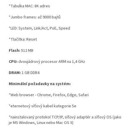
*Tabulka MAC: 8K adres
*Jumbo frames: až 9000 bajtů
*LED: System, Link/Act, PoE, Speed
*Tlačítka: Reset
Flash:
512 MB
CPU:
dvoujádrový procesor ARM na 1,4 GHz
DRAM:
1 GB DDR4
Minimální požadavky na systém:
*Web browser - Chrome, Firefox, Edge, Safari
*eternetový síťový kabel kategorie 5e
*nainstalovaný protokol TCP/IP, síťový adaptér a síťový OS (jako
je MS Windows, Linux nebo Mac OS X)