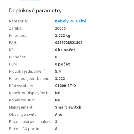
Doplňkové parametry
Kategorie
:
Kabely PC a sítě
Záruka
:
10000
Hmotnost
:
1.022 kg
EAN
:
0889728521802
DP
:
0 ks počet
DP počet
:
0
HDMI
:
0 počet
Hloubka jedn. balení
:
5.4
Hmotnost jedn. balení
:
1.022
Kód výrobce
:
C1200-8T-D
Konektor DisplayPort
:
Ne
Konektor HDMI
:
Ne
Management
:
Smart switch
Obsahuje switch
:
Ano
Počet kusů jedn. balení
:
1
Počet LAN portů
:
8