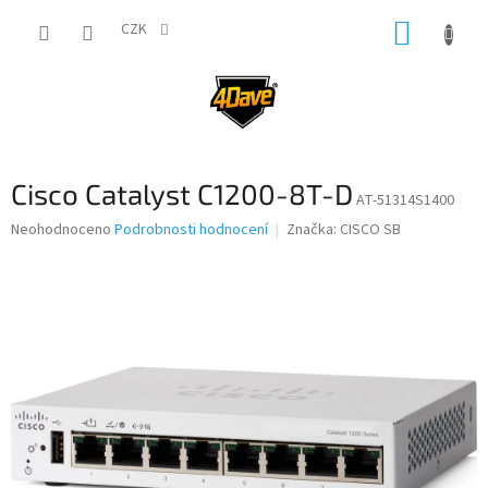
Přejít
NÁKUP
na
CZK
obsah
KOŠÍK
Cisco Catalyst C1200-8T-D
AT-51314S1400
Průměrné
Neohodnoceno
Podrobnosti hodnocení
Značka:
CISCO SB
hodnocení
produktu
je
0,0
z
5
hvězdiček.