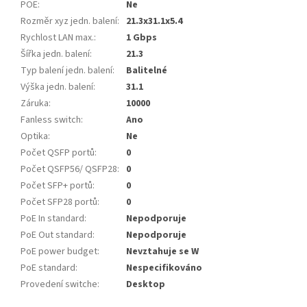
POE
:
Ne
Rozměr xyz jedn. balení
:
21.3x31.1x5.4
Rychlost LAN max.
:
1 Gbps
Šířka jedn. balení
:
21.3
Typ balení jedn. balení
:
Balitelné
Výška jedn. balení
:
31.1
Záruka
:
10000
Fanless switch
:
Ano
Optika
:
Ne
Počet QSFP portů
:
0
Počet QSFP56/ QSFP28
:
0
Počet SFP+ portů
:
0
Počet SFP28 portů
:
0
PoE In standard
:
Nepodporuje
PoE Out standard
:
Nepodporuje
PoE power budget
:
Nevztahuje se W
PoE standard
:
Nespecifikováno
Provedení switche
:
Desktop