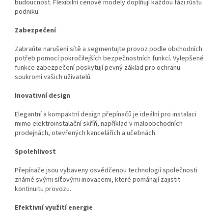
budoucnost. Flexibilní cenové modely doplňují každou fázi růstu
podniku.
Zabezpečení
Zabraňte narušení sítě a segmentujte provoz podle obchodních
potřeb pomocí pokročilejších bezpečnostních funkcí. Vylepšené
funkce zabezpečení poskytují pevný základ pro ochranu
soukromí vašich uživatelů.
Inovativní design
Elegantní a kompaktní design přepínačů je ideální pro instalaci
mimo elektroinstalační skříň, například v maloobchodních
prodejnách, otevřených kancelářích a učebnách.
Spolehlivost
Přepínače jsou vybaveny osvědčenou technologií společnosti
známé svými síťovými inovacemi, které pomáhají zajistit
kontinuitu provozu.
Efektivní využití energie