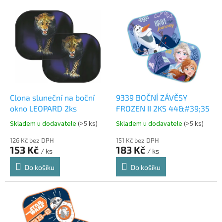
V
ý
p
i
s
p
r
o
d
Clona sluneční na boční
9339 BOČNÍ ZÁVĚSY
u
okno LEOPARD 2ks
FROZEN II 2KS 44&#39;35
k
Skladem u dodavatele
(>5 ks)
Skladem u dodavatele
(>5 ks)
t
ů
126 Kč bez DPH
151 Kč bez DPH
153 Kč
183 Kč
/ ks
/ ks
Do košíku
Do košíku