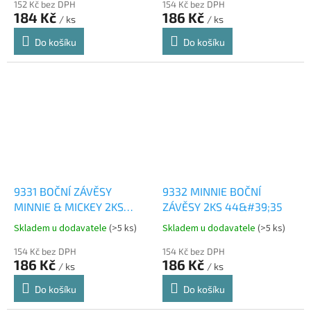
152 Kč bez DPH
154 Kč bez DPH
184 Kč
186 Kč
/ ks
/ ks
Do košíku
Do košíku
9331 BOČNÍ ZÁVĚSY
9332 MINNIE BOČNÍ
MINNIE & MICKEY 2KS
ZÁVĚSY 2KS 44&#39;35
44&#39;35
Skladem u dodavatele
(>5 ks)
Skladem u dodavatele
(>5 ks)
154 Kč bez DPH
154 Kč bez DPH
186 Kč
186 Kč
/ ks
/ ks
Do košíku
Do košíku