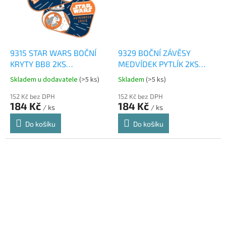
9315 STAR WARS BOČNÍ
9329 BOČNÍ ZÁVĚSY
KRYTY BB8 2KS
MEDVÍDEK PYTLÍK 2KS
44&#39;35
44&#39;35
Skladem u dodavatele
(>5 ks)
Skladem
(>5 ks)
152 Kč bez DPH
152 Kč bez DPH
184 Kč
184 Kč
/ ks
/ ks
Do košíku
Do košíku