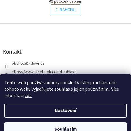
r
45
položek celkem
v
á
l
NAHORU
n
á
k
d
o
v
Z
a
á
c
á
n
í
p
í
p
a
r
Kontakt
t
v
í
k
obchod
@
4dave.cz
y
v
https://www.facebook.com/be4dave
ý
4DAVE.cz
p
Tento web používá soubory cookie. Dalším procházením
i
tohoto webu vyjadřujete souhlas s jejich používáním.. Více
s
informací
zde
.
u
Nastavení
Vytvořil Shoptet Premium
Souhlasím
Copyright 2026
www.4DAVE.cz
. Všechna práva vyhrazena.