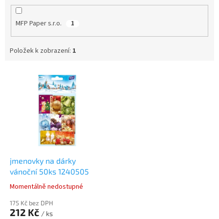
MFP Paper s.r.o.
1
Položek k zobrazení:
1
V
ý
p
i
s
p
r
o
d
jmenovky na dárky
u
vánoční 50ks 1240505
k
Momentálně nedostupné
t
ů
175 Kč bez DPH
212 Kč
/ ks