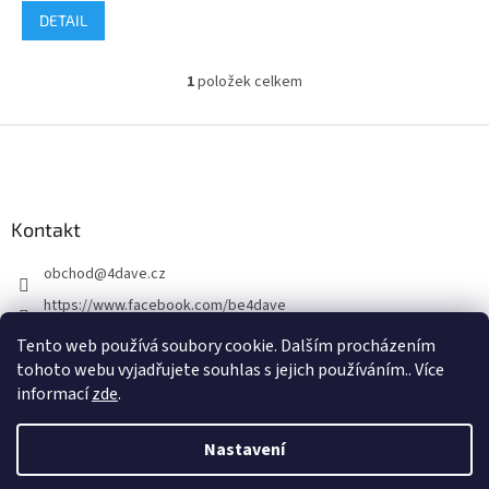
DETAIL
1
položek celkem
O
v
l
Z
á
á
d
p
a
a
c
Kontakt
t
í
í
p
obchod
@
4dave.cz
r
v
https://www.facebook.com/be4dave
k
4DAVE.cz
y
Tento web používá soubory cookie. Dalším procházením
v
tohoto webu vyjadřujete souhlas s jejich používáním.. Více
ý
informací
zde
.
p
i
s
Nastavení
Vytvořil Shoptet Premium
u