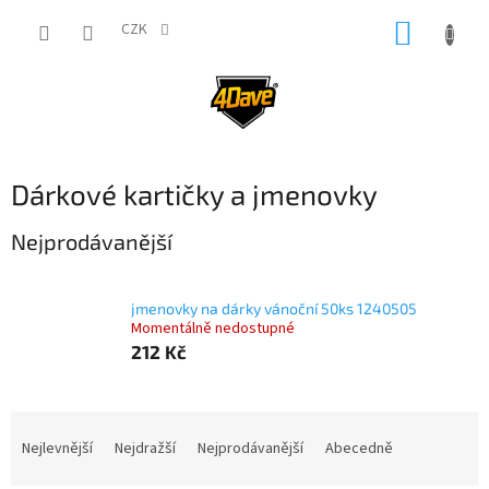
Přejít
NÁKUP
na
CZK
obsah
KOŠÍK
Dárkové kartičky a jmenovky
Nejprodávanější
jmenovky na dárky vánoční 50ks 1240505
Momentálně nedostupné
212 Kč
Ř
a
Nejlevnější
Nejdražší
Nejprodávanější
Abecedně
z