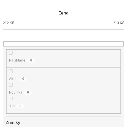
e
n
Cena
í
p
212
Kč
213
Kč
r
o
d
u
k
t
Na skladě
0
ů
Akce
0
Novinka
0
Tip
0
Značky