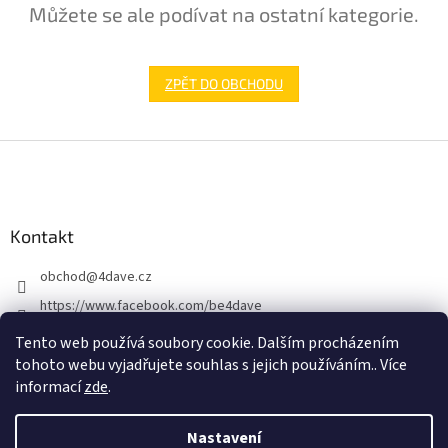
Můžete se ale podívat na ostatní kategorie.
ZPĚT DO OBCHODU
Z
á
p
a
Kontakt
t
í
obchod
@
4dave.cz
https://www.facebook.com/be4dave
4DAVE.cz
Tento web používá soubory cookie. Dalším procházením
tohoto webu vyjadřujete souhlas s jejich používáním.. Více
informací
zde
.
Nastavení
Vytvořil Shoptet Premium