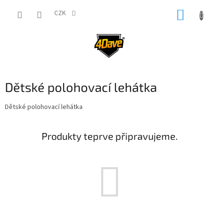
Přejít
NÁKUP
na
CZK
obsah
KOŠÍK
Dětské polohovací lehátka
Dětské polohovací lehátka
Produkty teprve připravujeme.