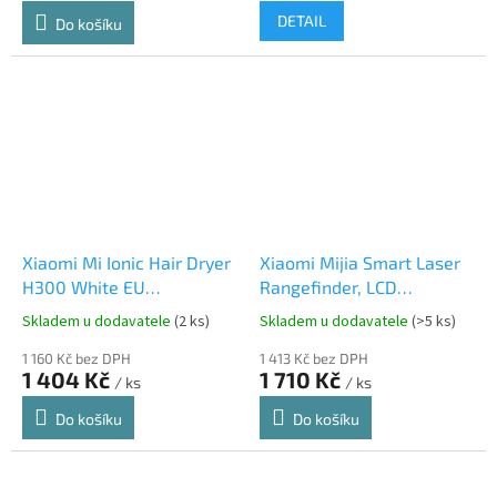
DETAIL
Do košíku
Xiaomi Mi Ionic Hair Dryer
Xiaomi Mijia Smart Laser
H300 White EU
Rangefinder, LCD
BHR5081GL
DisplayTape Measure With
Skladem u dodavatele
(2 ks)
Skladem u dodavatele
(>5 ks)
Mi Home APP, Black EU
1 160 Kč bez DPH
1 413 Kč bez DPH
1 404 Kč
1 710 Kč
/ ks
/ ks
Do košíku
Do košíku