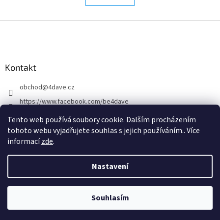
á
k
d
o
v
Z
a
á
c
á
n
í
p
í
p
a
r
Kontakt
t
v
í
k
obchod
@
4dave.cz
y
v
https://www.facebook.com/be4dave
ý
4DAVE.cz
p
Tento web používá soubory cookie. Dalším procházením
i
tohoto webu vyjadřujete souhlas s jejich používáním.. Více
s
informací
zde
.
u
Nastavení
Vytvořil Shoptet Premium
Souhlasím
Copyright 2026
www.4DAVE.cz
. Všechna práva vyhrazena.