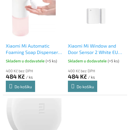
ý
p
i
s
p
r
o
d
Xiaomi Mi Automatic
Xiaomi Mi Window and
u
Foaming Soap Dispenser
Door Sensor 2 White EU
k
White EU BHR4558GL
BHR5154GL
Skladem u dodavatele
(>5 ks)
Skladem u dodavatele
(>5 ks)
t
ů
400 Kč bez DPH
400 Kč bez DPH
484 Kč
484 Kč
/ ks
/ ks
Do košíku
Do košíku