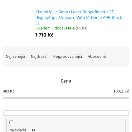
Xiaomi Mijia Smart Laser Rangefinder, LCD
DisplayTape Measure With Mi Home APP, Black
EU
Skladem u dodavatele
(>5 ks)
1 710 Kč
Ř
a
Nejlevnější
Nejdražší
Nejprodávanější
Abecedně
z
e
n
Cena
í
p
483
Kč
10021
Kč
r
o
d
u
k
t
Na skladě
14