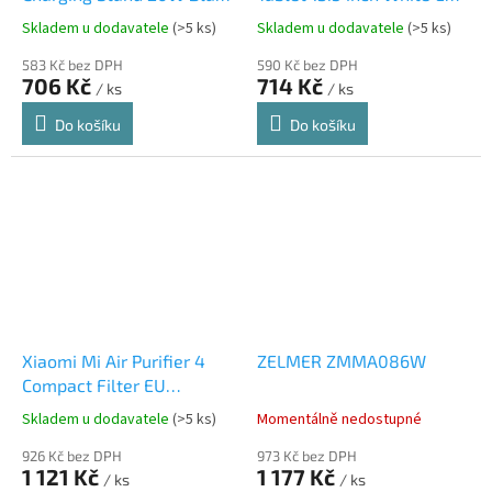
EU GDS4145GL
BHR4245GL
Skladem u dodavatele
(>5 ks)
Skladem u dodavatele
(>5 ks)
583 Kč bez DPH
590 Kč bez DPH
706 Kč
714 Kč
/ ks
/ ks
Do košíku
Do košíku
Xiaomi Mi Air Purifier 4
ZELMER ZMMA086W
Compact Filter EU
BHR5861GL
Skladem u dodavatele
(>5 ks)
Momentálně nedostupné
926 Kč bez DPH
973 Kč bez DPH
1 121 Kč
1 177 Kč
/ ks
/ ks