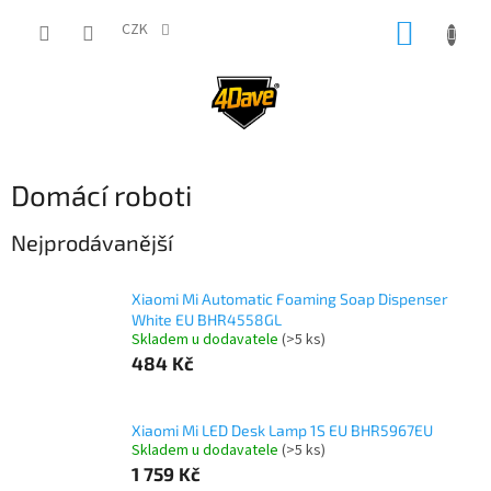
Přejít
NÁKUP
na
CZK
obsah
KOŠÍK
Domácí roboti
Nejprodávanější
Xiaomi Mi Automatic Foaming Soap Dispenser
White EU BHR4558GL
Skladem u dodavatele
(>5 ks)
484 Kč
Xiaomi Mi LED Desk Lamp 1S EU BHR5967EU
Skladem u dodavatele
(>5 ks)
1 759 Kč