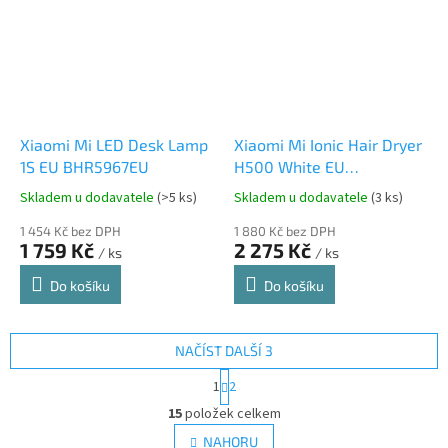
Xiaomi Mi LED Desk Lamp
Xiaomi Mi Ionic Hair Dryer
1S EU BHR5967EU
H500 White EU
BHR5851EU
Skladem u dodavatele
(>5 ks)
Skladem u dodavatele
(3 ks)
1 454 Kč bez DPH
1 880 Kč bez DPH
1 759 Kč
2 275 Kč
/ ks
/ ks
Do košíku
Do košíku
NAČÍST DALŠÍ 3
S
1
2
t
O
r
15
položek celkem
v
á
l
NAHORU
n