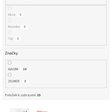
ů
Akce
0
Novinka
0
Tip
0
Značky
XIAOMI
14
ZELMER
1
Položek k zobrazení:
15
V