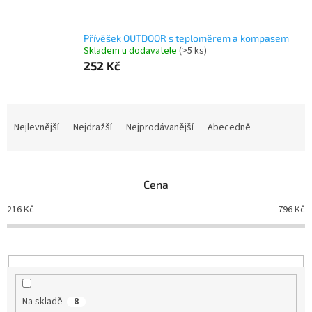
Přívěšek OUTDOOR s teploměrem a kompasem
Skladem u dodavatele
(>5 ks)
252 Kč
Ř
a
Nejlevnější
Nejdražší
Nejprodávanější
Abecedně
z
e
n
Cena
í
p
216
Kč
796
Kč
r
o
d
u
k
t
Na skladě
8
ů