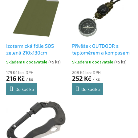
p
i
s
p
r
o
d
Izotermická fólie SOS
Přívěšek OUTDOOR s
u
zelená 210x130cm
teploměrem a kompasem
k
Skladem u dodavatele
(>5 ks)
Skladem u dodavatele
(>5 ks)
t
ů
179 Kč bez DPH
208 Kč bez DPH
216 Kč
252 Kč
/ ks
/ ks
Do košíku
Do košíku