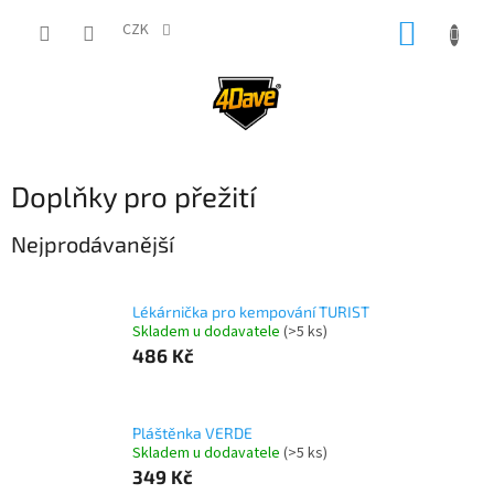
Přejít
NÁKUP
na
CZK
obsah
KOŠÍK
Doplňky pro přežití
Nejprodávanější
Lékárnička pro kempování TURIST
Skladem u dodavatele
(>5 ks)
486 Kč
Pláštěnka VERDE
Skladem u dodavatele
(>5 ks)
349 Kč