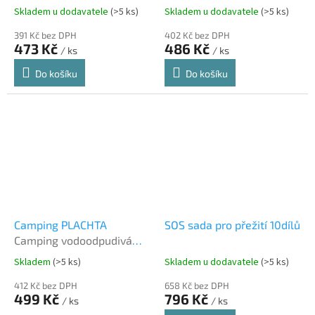
Skladem u dodavatele
(>5 ks)
Skladem u dodavatele
(>5 ks)
391 Kč bez DPH
402 Kč bez DPH
473 Kč
486 Kč
/ ks
/ ks
Do košíku
Do košíku
Camping PLACHTA
SOS sada pro přežití 10dílů
Camping vodoodpudivá
plachta 200x180cm oky a
Skladem
(>5 ks)
Skladem u dodavatele
(>5 ks)
kolíky pro uchycení
412 Kč bez DPH
658 Kč bez DPH
499 Kč
796 Kč
/ ks
/ ks