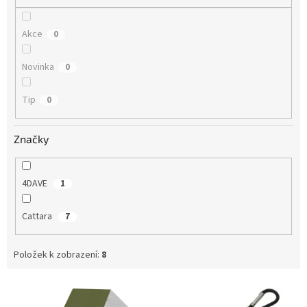
Akce
0
Novinka
0
Tip
0
Značky
4DAVE
1
Cattara
7
Položek k zobrazení:
8
V
ý