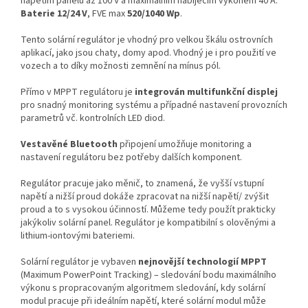
napětím panelů až 100 V a maximálním nabíjecím výkonem 40 A.
Baterie 12/24 V
, FVE max
520/1040 Wp
.
Tento solární regulátor je vhodný pro velkou škálu ostrovních
aplikací, jako jsou chaty, domy apod. Vhodný je i pro použití ve
vozech a to díky možnosti zemnění na mínus pól.
Přímo v MPPT regulátoru je
integrován multifunkční displej
pro snadný monitoring systému a případné nastavení provozních
parametrů vč. kontrolních LED diod.
Vestavěné Bluetooth
připojení umožňuje monitoring a
nastavení regulátoru bez potřeby dalších komponent.
Regulátor pracuje jako měnič, to znamená, že vyšší vstupní
napětí a nižší proud dokáže zpracovat na nižší napětí/ zvýšit
proud a to s vysokou účinností. Můžeme tedy použít prakticky
jakýkoliv solární panel. Regulátor je kompatibilní s olověnými a
lithium-iontovými bateriemi.
Solární regulátor je vybaven
nejnovější technologií MPPT
(Maximum PowerPoint Tracking) – sledování bodu maximálního
výkonu s propracovaným algoritmem sledování, kdy solární
modul pracuje při ideálním napětí, které solární modul může