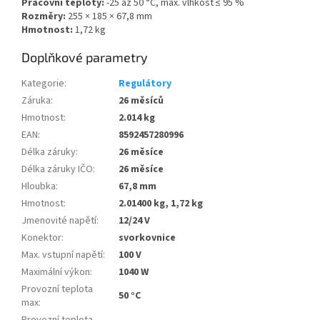
Pracovní teploty:
-25 až 50 °C, max. vlhkost ≤ 95 %
Rozměry:
255 × 185 × 67,8 mm
Hmotnost:
1,72 kg
Doplňkové parametry
Kategorie
:
Regulátory
Záruka
:
26 měsíců
Hmotnost
:
2.014 kg
EAN
:
8592457280996
Délka záruky
:
26 měsíce
Délka záruky IČO
:
26 měsíce
Hloubka
:
67,8 mm
Hmotnost
:
2.01400 kg, 1,72 kg
Jmenovité napětí
:
12/24 V
Konektor
:
svorkovnice
Max. vstupní napětí
:
100 V
Maximální výkon
:
1040 W
Provozní teplota
50 °C
max
: