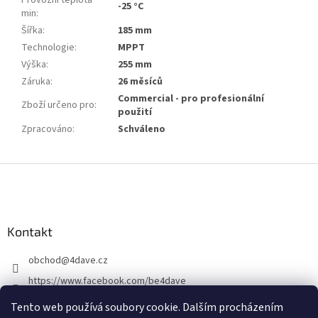
Provozní teplota
-25 °C
min
:
Šířka
:
185 mm
Technologie
:
MPPT
Výška
:
255 mm
Záruka
:
26 měsíců
Commercial - pro profesionální
Zboží určeno pro
:
použití
Zpracováno
:
Schváleno
Z
á
p
a
Kontakt
t
í
obchod
@
4dave.cz
https://www.facebook.com/be4dave
4DAVE.cz
Tento web používá soubory cookie. Dalším procházením