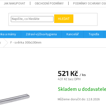
JAK NAKUPOVAT
OBCHODNÍ PODMÍNKY
PODMÍNKY OCHRANY OS
HLEDAT
inka a mámy
Zdraví-výživa-hygiena
Kancelář
Topidla
y
F - svěrka 300x100mm
521 Kč
/ ks
431 Kč bez DPH
Měrná
Skladem u dodavatel
cena:
Můžeme doručit do:
12.8.2026