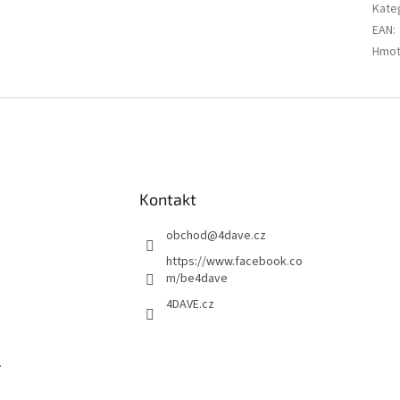
Kate
EAN
:
Hmot
Kontakt
obchod
@
4dave.cz
https://www.facebook.co
m/be4dave
4DAVE.cz
.