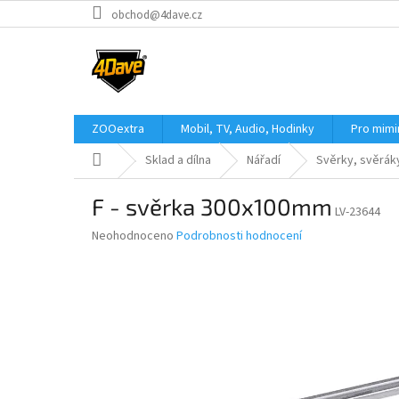
Přejít
obchod@4dave.cz
na
obsah
ZOOextra
Mobil, TV, Audio, Hodinky
Pro mim
Domů
Sklad a dílna
Nářadí
Svěrky, svěrák
F - svěrka 300x100mm
LV-23644
Průměrné
Neohodnoceno
Podrobnosti hodnocení
hodnocení
produktu
je
0,0
z
5
hvězdiček.