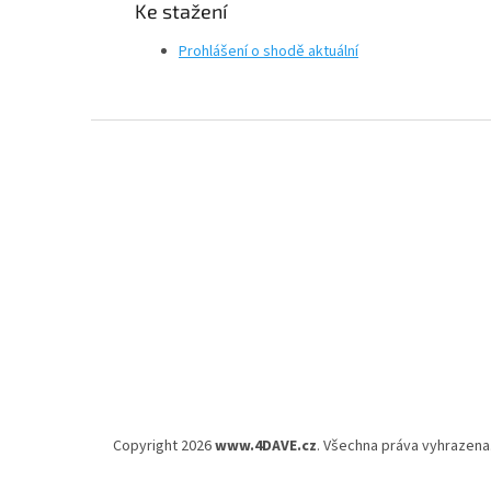
Ke stažení
Prohlášení o shodě aktuální
Z
á
p
a
t
í
Copyright 2026
www.4DAVE.cz
. Všechna práva vyhrazena