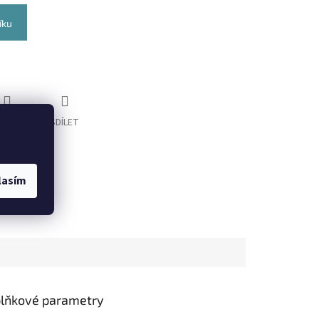
íku
LÍDAT
SDÍLET
lasím
lňkové parametry