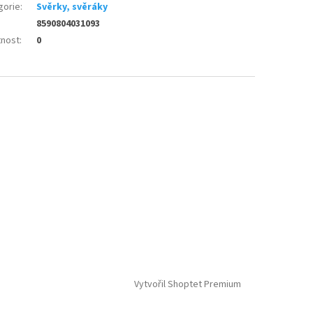
gorie
:
Svěrky, svěráky
8590804031093
nost
:
0
Vytvořil Shoptet Premium