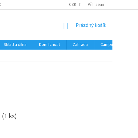
OBNÍCH ÚDAJŮ
CZK
Přihlášení
NÁKUPNÍ
Prázdný košík
KOŠÍK
Sklad a dílna
Domácnost
Zahrada
Camping
Hrač
e
(1 ks)