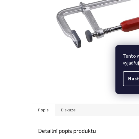
Tento 
vyjadřu
Nast
Popis
Diskuze
Detailní popis produktu