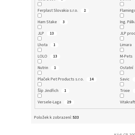
Ferplast Slovakia s.r.o.
Flamin
2
Ham Stake
Ing. Pál
3
JLP
JLP pro
13
Lhota
Limara
1
LOLO
M-Pets
13
Nutrin
Ostatní
1
Plaček Pet Products s.r.o.
Savic
14
Šíp Jindřich
Trixie
1
Versele-Laga
Vitakraf
29
Položek k zobrazení:
533
V
Kód:
CP-30