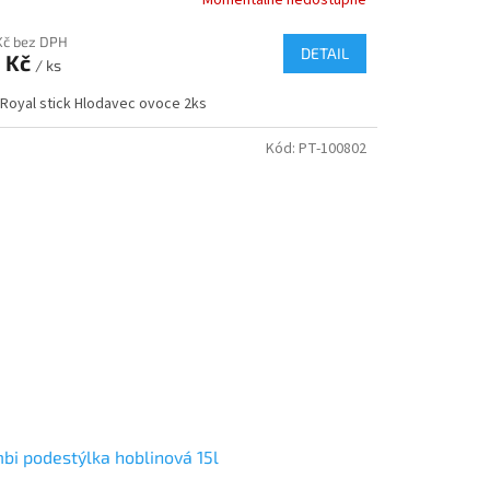
Momentálně nedostupné
Kč bez DPH
DETAIL
 Kč
/ ks
 Royal stick Hlodavec ovoce 2ks
Kód:
PT-100802
bi podestýlka hoblinová 15l