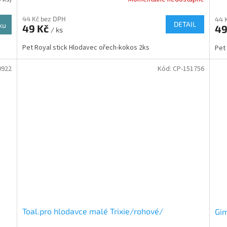
44 Kč bez DPH
44 
DETAIL
ku
49 Kč
49
/ ks
Pet Royal stick Hlodavec ořech-kokos 2ks
Pet
0922
Kód:
CP-151756
Toal.pro hlodavce malé Trixie/rohové/
Gim