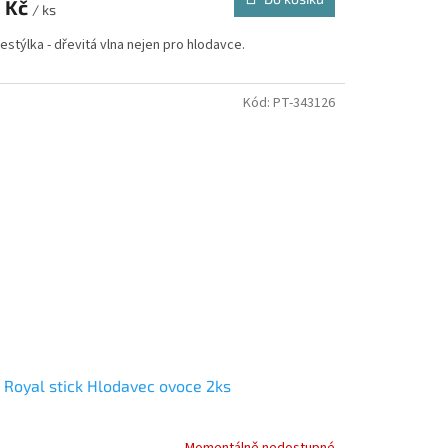
 Kč
/ ks
stýlka - dřevitá vlna nejen pro hlodavce.
Kód:
PT-343126
 Royal stick Hlodavec ovoce 2ks