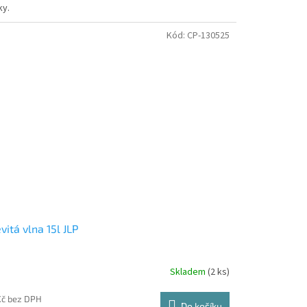
lky.
Kód:
CP-130525
vitá vlna 15l JLP
Skladem
(2 ks)
Kč bez DPH
Do košíku