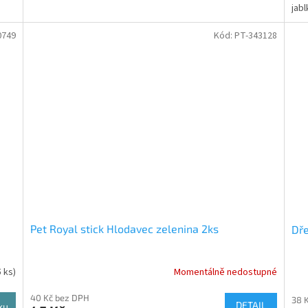
jab
0749
Kód:
PT-343128
Pet Royal stick Hlodavec zelenina 2ks
Dře
5 ks)
Momentálně nedostupné
40 Kč bez DPH
38 
DETAIL
ku