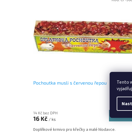
ý
p
i
s
p
r
o
d
u
k
t
ů
Tento 
Pochoutka musli s červenou řepou
vyjadřu
Skladem
(
Nast
14 Kč bez DPH
Do koší
16 Kč
/ ks
Doplňkové krmivo pro křečky a malé hlodavce.