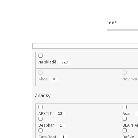
n
í
p
16
Kč
r
o
d
u
k
t
Na skladě
523
ů
Akce
Novinka
0
Značky
APETIT
Asan
12
Beaphar
BEAPHAR
1
Cats Best
Dafiko
1