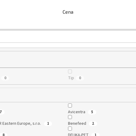
Cena
Tip
0
0
Avicentra
7
5
 Eastern Europe, s.r.o.
Benefeed
1
2
DELIKA-PET
8
1