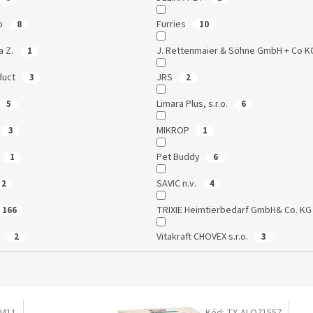
go
Furries
8
10
ka Z.
J. Rettenmaier & Söhne GmbH + Co 
1
duct
JRS
3
2
Limara Plus, s.r.o.
5
6
MIKROP
3
1
Pet Buddy
1
6
SAVIC n.v.
2
4
TRIXIE Heimtierbedarf GmbH& Co. K
166
t
Vitakraft CHOVEX s.r.o.
2
3
0411
Kód:
TX-ALO71557