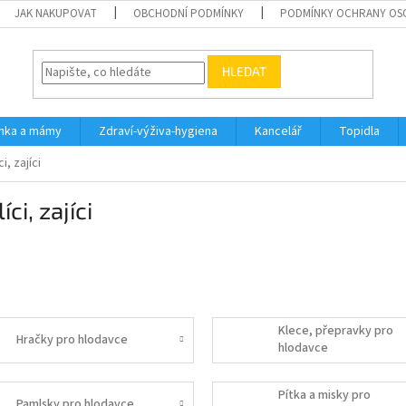
JAK NAKUPOVAT
OBCHODNÍ PODMÍNKY
PODMÍNKY OCHRANY OS
HLEDAT
inka a mámy
Zdraví-výživa-hygiena
Kancelář
Topidla
i, zajíci
ci, zajíci
Klece, přepravky pro
Hračky pro hlodavce
hlodavce
Pítka a misky pro
Pamlsky pro hlodavce