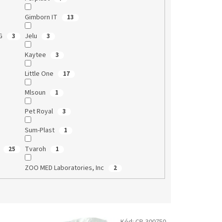
Gimborn IT
13
KG
Jelu
3
3
Kaytee
3
Little One
17
Mlsoun
1
Pet Royal
3
Sum-Plast
1
G
Tvaroh
25
1
ZOO MED Laboratories, Inc
2
Kód:
CP-300750