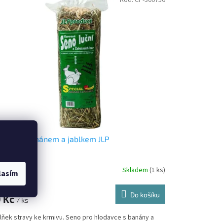
o 15l s banánem a jablkem JLP
Skladem
(1 ks)
lasím
Kč bez DPH
Do košíku
 Kč
/ ks
lňek stravy ke krmivu. Seno pro hlodavce s banány a