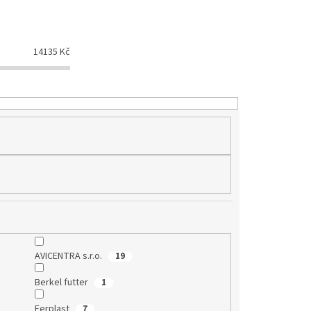
14135
Kč
AVICENTRA s.r.o.
19
Berkel futter
1
Ferplast
7