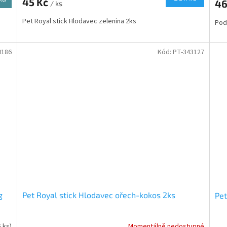
45 Kč
46
/ ks
Pet Royal stick Hlodavec zelenina 2ks
Pode
0186
Kód:
PT-343127
g
Pet Royal stick Hlodavec ořech-kokos 2ks
Pet
5 ks)
Momentálně nedostupné