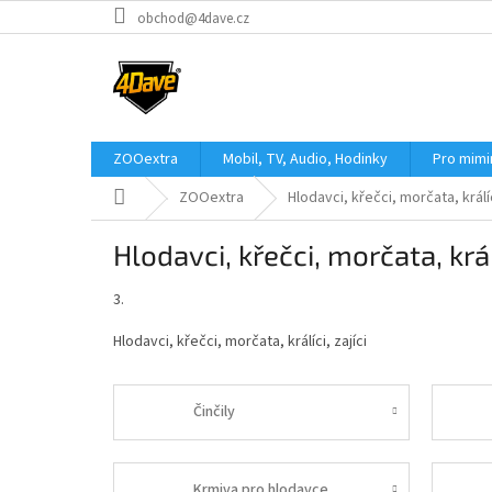
Přejít
obchod@4dave.cz
na
obsah
ZOOextra
Mobil, TV, Audio, Hodinky
Pro mim
Domů
ZOOextra
Hlodavci, křečci, morčata, králíc
Hlodavci, křečci, morčata, králí
3.
Hlodavci, křečci, morčata, králíci, zajíci
Činčily
Krmiva pro hlodavce