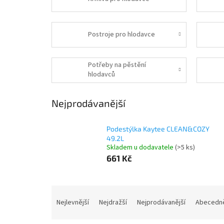
Postroje pro hlodavce
Potřeby na pěstění
hlodavců
Nejprodávanější
Podestýlka Kaytee CLEAN&COZY
49.2L
Skladem u dodavatele
(>5 ks)
661 Kč
Ř
a
Nejlevnější
Nejdražší
Nejprodávanější
Abecedn
z
e