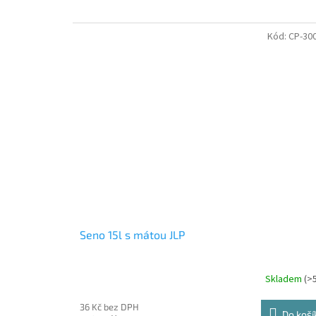
Kód:
CP-30
Seno 15l s mátou JLP
Skladem
(>
36 Kč bez DPH
Do koší