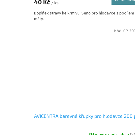
40 Kč
/ ks
Doplňek stravy ke krmivu. Seno pro hlodavce s podílem
máty.
Kód:
CP-30
AVICENTRA barevné křupky pro hlodavce 200 
Skladem u dodavatele
(>