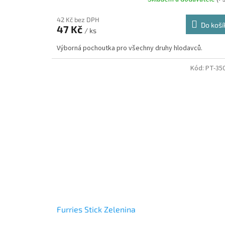
42 Kč bez DPH
Do koší
47 Kč
/ ks
Výborná pochoutka pro všechny druhy hlodavců.
Kód:
PT-35
Furries Stick Zelenina