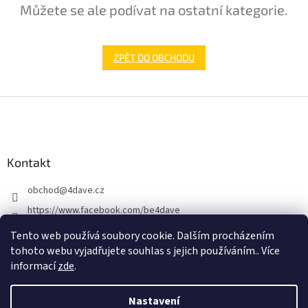
Můžete se ale podívat na ostatní kategorie.
ZPĚT DO OBCHODU
Z
á
p
a
Kontakt
t
í
obchod
@
4dave.cz
https://www.facebook.com/be4dave
4DAVE.cz
Tento web používá soubory cookie. Dalším procházením
tohoto webu vyjadřujete souhlas s jejich používáním.. Více
informací
zde
.
Nastavení
Vytvořil Shoptet Premium