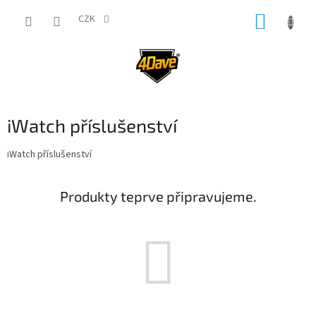
Přejít
NÁKUP
na
CZK
obsah
KOŠÍK
iWatch příslušenství
iWatch příslušenství
Produkty teprve připravujeme.