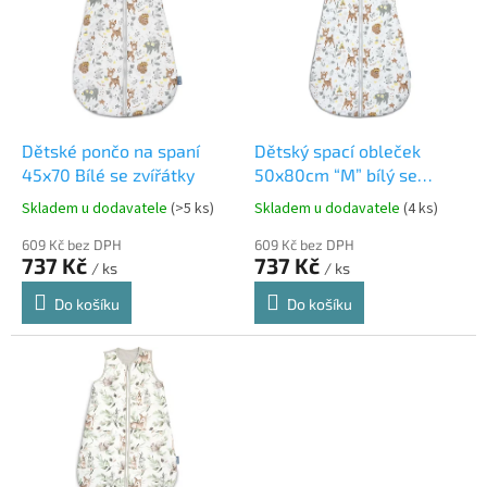
p
i
s
p
r
o
d
Dětské pončo na spaní
Dětský spací obleček
u
45x70 Bílé se zvířátky
50x80cm “M” bílý se
k
srnkama
Skladem u dodavatele
(>5 ks)
Skladem u dodavatele
(4 ks)
t
ů
609 Kč bez DPH
609 Kč bez DPH
737 Kč
737 Kč
/ ks
/ ks
Do košíku
Do košíku