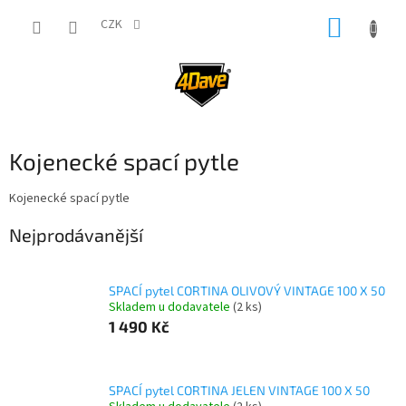
Přejít
NÁKUP
na
CZK
obsah
KOŠÍK
Kojenecké spací pytle
Kojenecké spací pytle
Nejprodávanější
SPACÍ pytel CORTINA OLIVOVÝ VINTAGE 100 X 50
Skladem u dodavatele
(2 ks)
1 490 Kč
SPACÍ pytel CORTINA JELEN VINTAGE 100 X 50