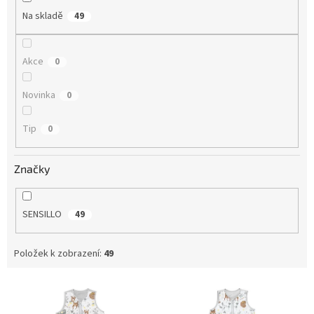
t
Na skladě
49
ů
Akce
0
Novinka
0
Tip
0
Značky
SENSILLO
49
Položek k zobrazení:
49
V
ý