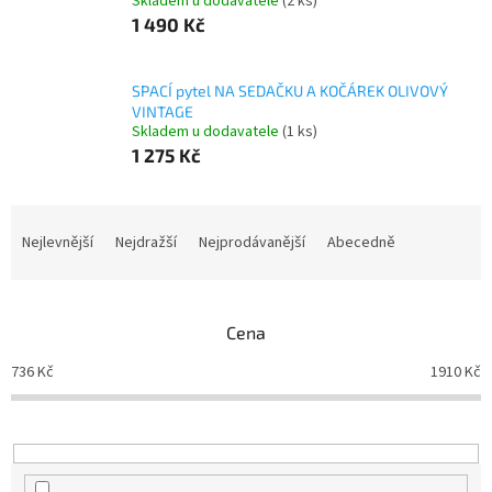
Skladem u dodavatele
(2 ks)
1 490 Kč
SPACÍ pytel NA SEDAČKU A KOČÁREK OLIVOVÝ
VINTAGE
Skladem u dodavatele
(1 ks)
1 275 Kč
Ř
a
Nejlevnější
Nejdražší
Nejprodávanější
Abecedně
z
e
n
Cena
í
p
736
Kč
1910
Kč
r
o
d
u
k