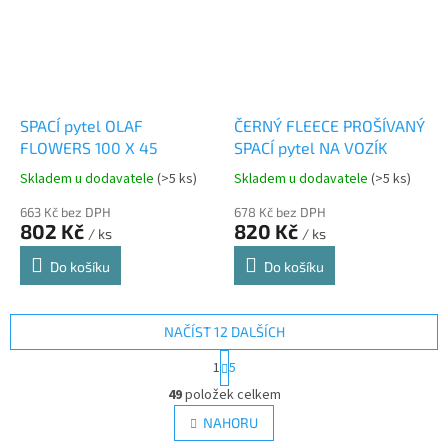
SPACÍ pytel OLAF
ČERNÝ FLEECE PROŠÍVANÝ
FLOWERS 100 X 45
SPACÍ pytel NA VOZÍK
Skladem u dodavatele
(>5 ks)
Skladem u dodavatele
(>5 ks)
663 Kč bez DPH
678 Kč bez DPH
802 Kč
820 Kč
/ ks
/ ks
Do košíku
Do košíku
NAČÍST 12 DALŠÍCH
S
1
5
t
O
r
49
položek celkem
v
á
l
NAHORU
n
á
k