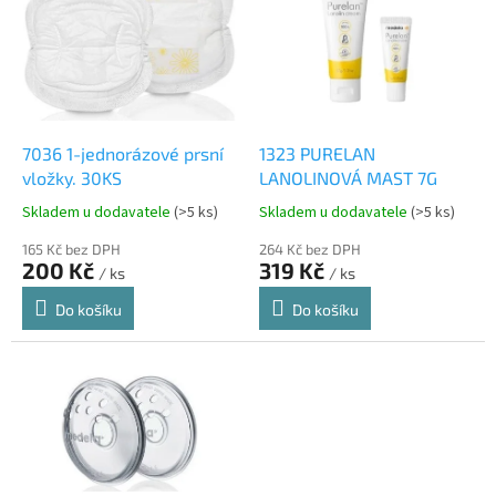
p
i
s
p
r
o
d
7036 1-jednorázové prsní
1323 PURELAN
u
vložky. 30KS
LANOLINOVÁ MAST 7G
k
Skladem u dodavatele
(>5 ks)
Skladem u dodavatele
(>5 ks)
t
ů
165 Kč bez DPH
264 Kč bez DPH
200 Kč
319 Kč
/ ks
/ ks
Do košíku
Do košíku