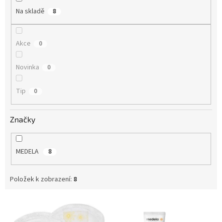
t
Na skladě
8
ů
Akce
0
Novinka
0
Tip
0
Značky
MEDELA
8
Položek k zobrazení:
8
V
ý