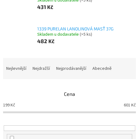
Skladem u dodavatele
(>5 ks)
431 Kč
1339 PURELAN LANOLINOVÁ MASŤ 37G
Skladem u dodavatele
(>5 ks)
482 Kč
Ř
a
Nejlevnější
Nejdražší
Nejprodávanější
Abecedně
z
e
n
Cena
í
p
199
Kč
601
Kč
r
o
d
u
k