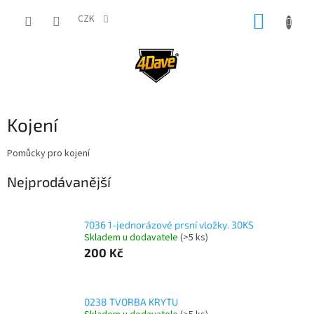
Přejít
NÁKUP
na
CZK
obsah
KOŠÍK
Kojení
Pomůcky pro kojení
Nejprodávanější
7036 1-jednorázové prsní vložky. 30KS
Skladem u dodavatele
(>5 ks)
200 Kč
0238 TVORBA KRYTU