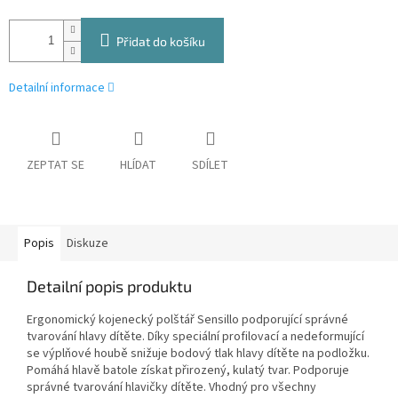
Přidat do košíku
Detailní informace
ZEPTAT SE
HLÍDAT
SDÍLET
Popis
Diskuze
Detailní popis produktu
Ergonomický kojenecký polštář Sensillo podporující správné
tvarování hlavy dítěte. Díky speciální profilovací a nedeformující
se výplňové houbě snižuje bodový tlak hlavy dítěte na podložku.
Pomáhá hlavě batole získat přirozený, kulatý tvar. Podporuje
správné tvarování hlavičky dítěte. Vhodný pro všechny