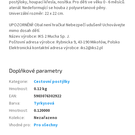
postýloky, houpací křesla, nosítka. Pro děti ve věku 0 - 6 měsíců.
ateriál: Nedeformující se houba z polyuretanové pěny.
Univerzální rozměr: 22 x 22 cm.
UPOZORNĚNÍ! Obal není hračka! Nebezpečí udušení! Uchovávejte
mimo dosah dětí.
Název výrobce: IKS 2 Mucha Sp. J.
Poštovní adresa výrobce: Rybnicka 9, 43-190 Mikołów, Polsko
Elektronická kontaktní adresa výrobce: iks2@iks2.pl
Doplňkové parametry
Kategorie
:
Cestovní postýlky
Hmotnost
:
0.12 kg
EAN
:
5903076302922
Barva
:
Tyrkysová
Hmotnost
:
0.120000
Kolekce
:
Nezařazeno
Vhodné pro
:
Pro všechny