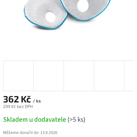
362 Kč
/ ks
299 Kč bez DPH
Měrná
Skladem u dodavatele
(>5 ks)
cena:
Můžeme doručit do:
13.8.2026