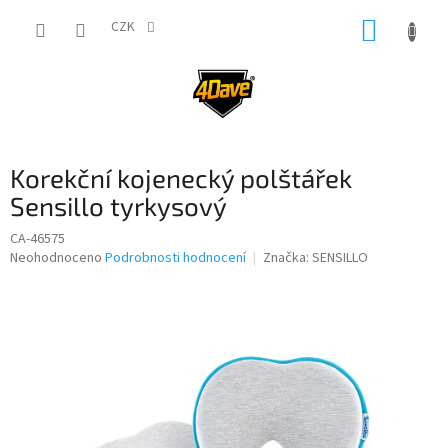
Přejít
NÁKUP
na
CZK
obsah
KOŠÍK
Korekční kojenecký polštářek
Sensillo tyrkysový
CA-46575
Průměrné
Neohodnoceno
Podrobnosti hodnocení
Značka:
SENSILLO
hodnocení
produktu
je
0,0
z
5
hvězdiček.