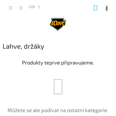
Přejít
NÁKUP
na
CZK
obsah
KOŠÍK
Lahve, držáky
Produkty teprve připravujeme.
Můžete se ale podívat na ostatní kategorie.