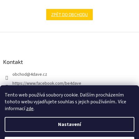
ZPĚT DO OBCHODU
Z
á
p
a
Kontakt
t
í
obchod
@
4dave.cz
https://www.facebook.com/be4dave
4DAVE.cz
Tento web používá soubory cookie. Dalším procházením
tohoto webu vyjadřujete souhlas s jejich používáním.. Více
informací
zde
.
Nastavení
Vytvořil Shoptet Premium