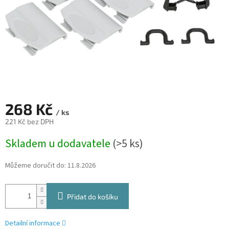
268 Kč
/ ks
221 Kč bez DPH
Měrná
Skladem u dodavatele
(>5 ks)
cena:
Můžeme doručit do:
11.8.2026
Přidat do košíku
Detailní informace