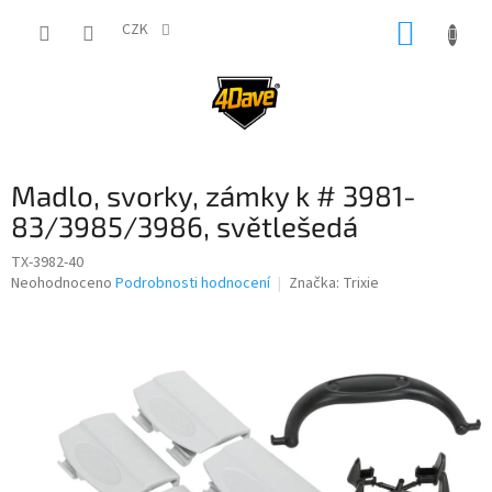
Přejít
NÁKUP
na
CZK
obsah
KOŠÍK
Madlo, svorky, zámky k # 3981-
83/3985/3986, světlešedá
TX-3982-40
Průměrné
Neohodnoceno
Podrobnosti hodnocení
Značka:
Trixie
hodnocení
produktu
je
0,0
z
5
hvězdiček.