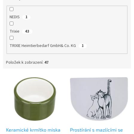
NEDIS
1
Trixie
43
TRIXIE Heimtierbedarf GmbH& Co. KG
1
Položek k zobrazení:
47
V
ý
p
i
s
p
r
o
d
Keramické krmítko miska
Prostírání s mazlícími se