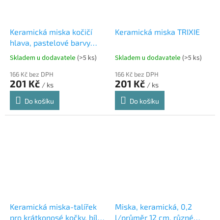
Keramická miska kočičí
Keramická miska TRIXIE
hlava, pastelové barvy
0,25 l/12 cm
Skladem u dodavatele
(>5 ks)
Skladem u dodavatele
(>5 ks)
166 Kč bez DPH
166 Kč bez DPH
201 Kč
201 Kč
/ ks
/ ks
Do košíku
Do košíku
Keramická miska-talířek
Miska, keramická, 0,2
pro krátkonosé kočky, bílá
l/průměr 12 cm, různé