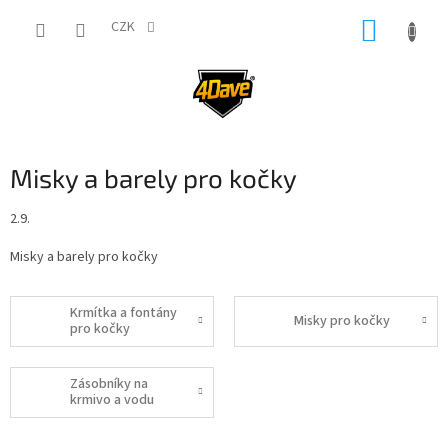
Přejít
NÁKUP
na
CZK
obsah
KOŠÍK
Misky a barely pro kočky
2.9.
Misky a barely pro kočky
Krmítka a fontány
Misky pro kočky
pro kočky
Zásobníky na
krmivo a vodu