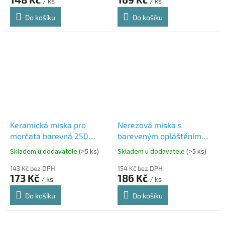
/ ks
/ ks
Do košíku
Do košíku
Keramická miska pro
Nerezová miska s
morčata barevná 250
bareveným opláštěním
ml/11 cm
pro krátkonosé kočky
Skladem u dodavatele
(>5 ks)
Skladem u dodavatele
(>5 ks)
0,25l/13 cm
143 Kč bez DPH
154 Kč bez DPH
173 Kč
186 Kč
/ ks
/ ks
Do košíku
Do košíku