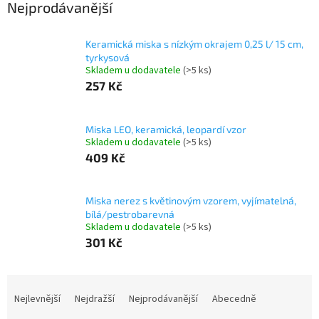
Nejprodávanější
Keramická miska s nízkým okrajem 0,25 l/ 15 cm,
tyrkysová
Skladem u dodavatele
(>5 ks)
257 Kč
Miska LEO, keramická, leopardí vzor
Skladem u dodavatele
(>5 ks)
409 Kč
Miska nerez s květinovým vzorem, vyjímatelná,
bílá/pestrobarevná
Skladem u dodavatele
(>5 ks)
301 Kč
Ř
a
Nejlevnější
Nejdražší
Nejprodávanější
Abecedně
z