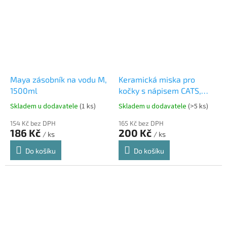
Maya zásobník na vodu M,
Keramická miska pro
1500ml
kočky s nápisem CATS,
0,15 l/o 12 cm, růžová
Skladem u dodavatele
(1 ks)
Skladem u dodavatele
(>5 ks)
154 Kč bez DPH
165 Kč bez DPH
186 Kč
200 Kč
/ ks
/ ks
Do košíku
Do košíku