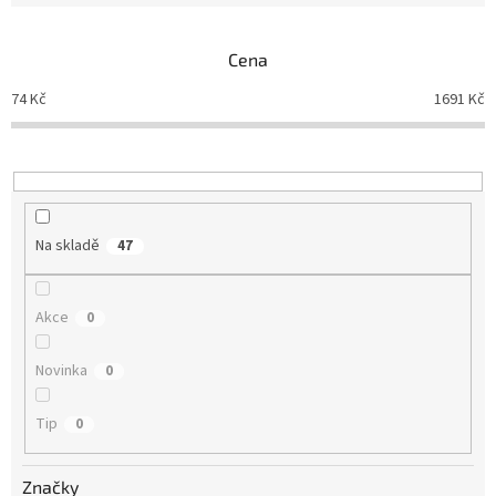
e
n
Cena
í
p
74
Kč
1691
Kč
r
o
d
u
k
t
Na skladě
47
ů
Akce
0
Novinka
0
Tip
0
Značky