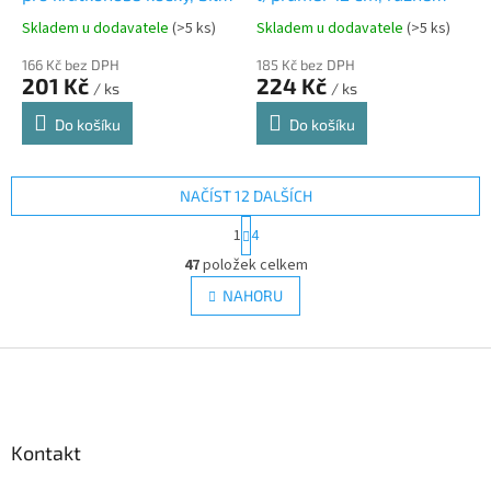
0,2l/15cm
barvy
Skladem u dodavatele
(>5 ks)
Skladem u dodavatele
(>5 ks)
166 Kč bez DPH
185 Kč bez DPH
201 Kč
224 Kč
/ ks
/ ks
Do košíku
Do košíku
NAČÍST 12 DALŠÍCH
S
1
4
t
O
r
47
položek celkem
v
á
l
NAHORU
n
á
k
d
o
v
Z
a
á
c
á
n
í
p
í
p
a
r
Kontakt
t
v
í
k