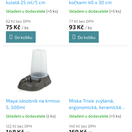
u
kulatá 25 ml/5 cm
kočkami 40 x 30 cm
k
Skladem u dodavatele
(>5 ks)
Skladem u dodavatele
(>5 ks)
t
ů
62 Kč bez DPH
77 Kč bez DPH
75 Kč
93 Kč
/ ks
/ ks
Do košíku
Do košíku
Maya zásobník na krmivo
Miska Trixie zvýšená,
S, 500ml
ergonomická, keramická,
vínová 0.15 l/ø 13 cm
Skladem u dodavatele
(1 ks)
Skladem u dodavatele
(>5 ks)
122 Kč bez DPH
140 Kč bez DPH
148 Kč
169 Kč