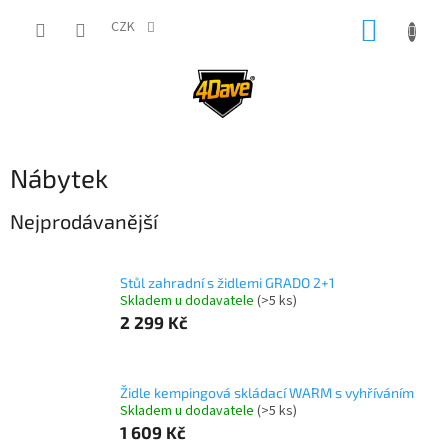
Přejít
NÁKUP
na
CZK
obsah
KOŠÍK
Nábytek
Nejprodávanější
Stůl zahradní s židlemi GRADO 2+1
Skladem u dodavatele
(>5 ks)
2 299 Kč
Židle kempingová skládací WARM s vyhříváním
Skladem u dodavatele
(>5 ks)
1 609 Kč