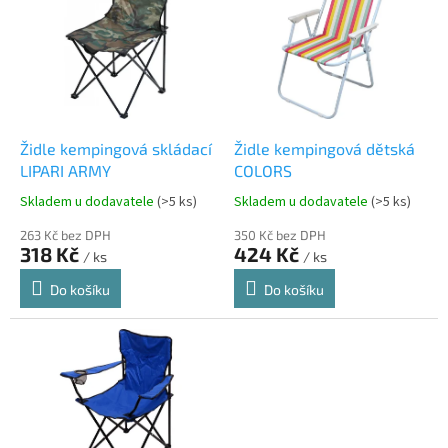
p
i
s
p
r
o
d
Židle kempingová skládací
Židle kempingová dětská
u
LIPARI ARMY
COLORS
k
Skladem u dodavatele
(>5 ks)
Skladem u dodavatele
(>5 ks)
t
ů
263 Kč bez DPH
350 Kč bez DPH
318 Kč
424 Kč
/ ks
/ ks
Do košíku
Do košíku