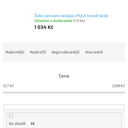
Židle zahradní skládací PULA tmavě šedá
Skladem u dodavatele
(>5 ks)
1 034 Kč
Ř
a
Nejlevnější
Nejdražší
Nejprodávanější
Abecedně
z
e
n
Cena
í
p
317
Kč
2299
Kč
r
o
d
u
k
t
Na skladě
28
ů