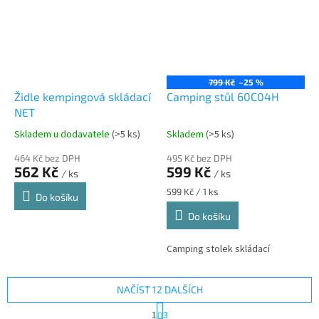
799 Kč
–25 %
Židle kempingová skládací
Camping stůl 60C04H
NET
Skladem u dodavatele
(>5 ks)
Skladem
(>5 ks)
464 Kč bez DPH
495 Kč bez DPH
562 Kč
599 Kč
/ ks
/ ks
Měrná
599 Kč / 1 ks
Do košíku
cena:
Do košíku
Camping stolek skládací
NAČÍST 12 DALŠÍCH
S
1
3