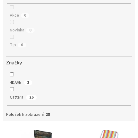
Akce
0
Novinka
0
Tip
0
Značky
4DAVE
2
Cattara
26
Položek k zobrazení:
28
V
ý