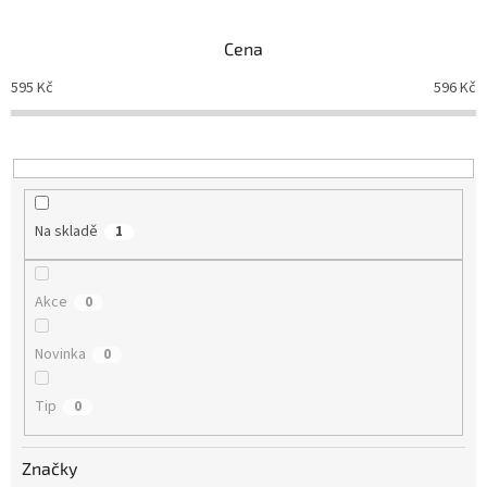
e
n
Cena
í
p
595
Kč
596
Kč
r
o
d
u
k
t
Na skladě
1
ů
Akce
0
Novinka
0
Tip
0
Značky