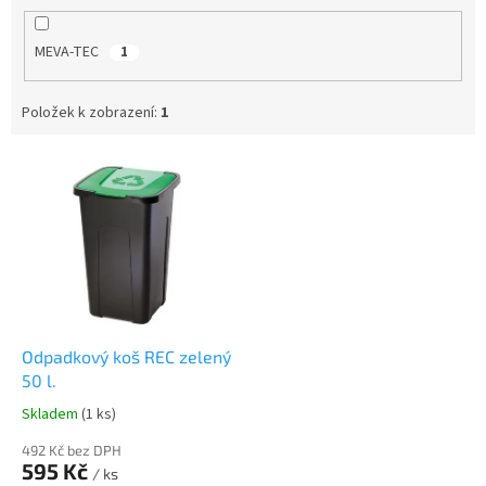
MEVA-TEC
1
Položek k zobrazení:
1
V
ý
p
i
s
p
r
o
d
Odpadkový koš REC zelený
u
50 l.
k
Skladem
(1 ks)
t
ů
492 Kč bez DPH
595 Kč
/ ks