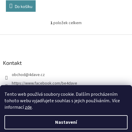
Do košíku
1
položek celkem
O
v
l
Z
á
á
d
p
a
a
c
Kontakt
t
í
í
p
obchod
@
4dave.cz
r
v
https://www.facebook.com/be4dave
k
4DAVE.cz
y
Tento web používá soubory cookie. Dalším procházením
v
tohoto webu vyjadřujete souhlas s jejich používáním.. Více
ý
informací
zde
.
p
i
s
Nastavení
Vytvořil Shoptet Premium
u