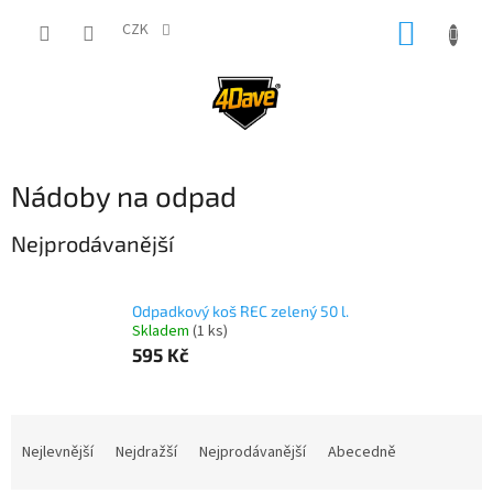
Přejít
NÁKUP
na
CZK
obsah
KOŠÍK
Nádoby na odpad
Nejprodávanější
Odpadkový koš REC zelený 50 l.
Skladem
(1 ks)
595 Kč
Ř
a
Nejlevnější
Nejdražší
Nejprodávanější
Abecedně
z