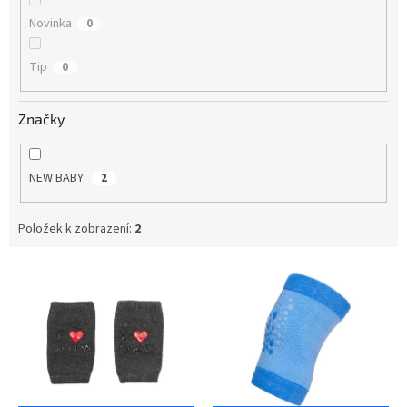
Novinka
0
Tip
0
Značky
NEW BABY
2
Položek k zobrazení:
2
V
ý
p
i
s
p
r