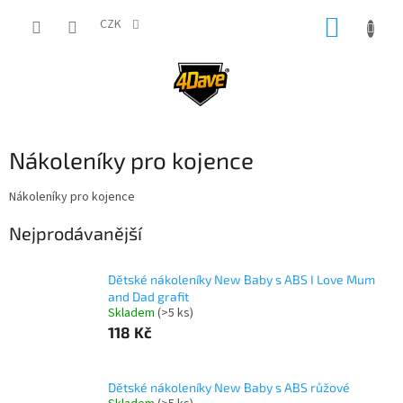
Přejít
NÁKUP
na
CZK
obsah
KOŠÍK
Nákoleníky pro kojence
Nákoleníky pro kojence
Nejprodávanější
Dětské nákoleníky New Baby s ABS I Love Mum
and Dad grafit
Skladem
(>5 ks)
118 Kč
Dětské nákoleníky New Baby s ABS růžové