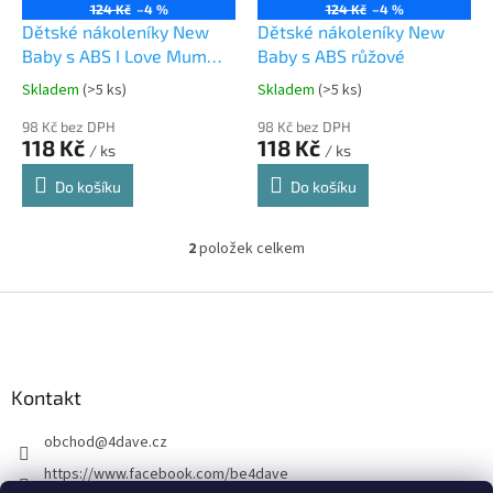
o
124 Kč
–4 %
124 Kč
–4 %
d
Dětské nákoleníky New
Dětské nákoleníky New
u
Baby s ABS I Love Mum
Baby s ABS růžové
k
and Dad grafit
Skladem
(>5 ks)
Skladem
(>5 ks)
t
ů
98 Kč bez DPH
98 Kč bez DPH
118 Kč
118 Kč
/ ks
/ ks
Do košíku
Do košíku
2
položek celkem
O
v
l
Z
á
á
d
p
a
a
c
Kontakt
t
í
í
p
obchod
@
4dave.cz
r
v
https://www.facebook.com/be4dave
k