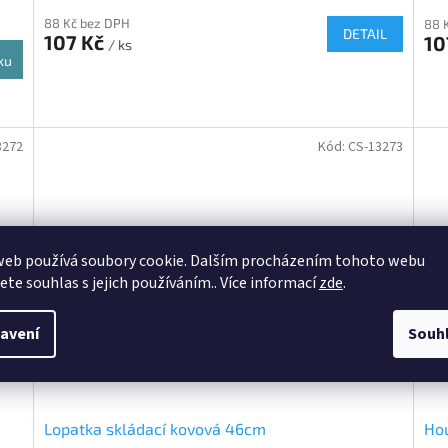
88 Kč bez DPH
88 
DETAIL
107 Kč
10
/ ks
ku
3272
Kód:
CS-13273
web používá soubory cookie. Dalším procházením tohoto webu
jete souhlas s jejich používáním.. Více informací
zde
.
avení
Souh
Lopatka skládací kovová 46cm
Hou