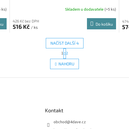
5 ks)
Skladem u dodavatele
(>5 ks)
426 Kč bez DPH
474
ku
Do košíku
516 Kč
57
/ ks
NAČÍST DALŠÍ 4
S
1
2
O
t
r
v
NAHORU
á
l
n
á
k
d
o
a
v
c
á
í
n
p
í
r
Kontakt
v
k
y
obchod
@
4dave.cz
v