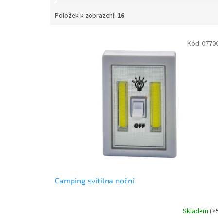
Položek k zobrazení:
16
V
Kód:
0770
ý
p
i
s
p
r
o
d
u
k
t
ů
Camping svítilna noční
Skladem
(>