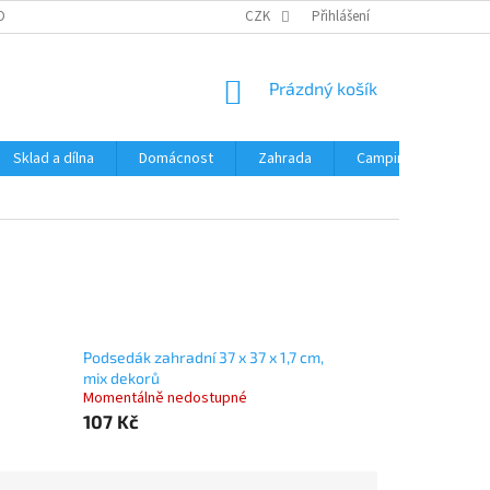
OBNÍCH ÚDAJŮ
CZK
Přihlášení
NÁKUPNÍ
Prázdný košík
KOŠÍK
Sklad a dílna
Domácnost
Zahrada
Camping
Hrač
Podsedák zahradní 37 x 37 x 1,7 cm,
mix dekorů
Momentálně nedostupné
107 Kč