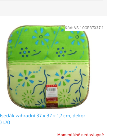
Kód:
VS-10GP37X37-1
sedák zahradní 37 x 37 x 1,7 cm, dekor
01.70
Momentálně nedostupné