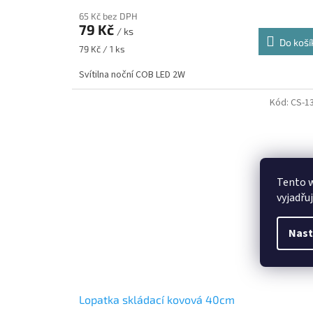
65 Kč bez DPH
79 Kč
/ ks
Do koší
Měrná
79 Kč / 1 ks
cena:
Svítilna noční COB LED 2W
Kód:
CS-1
Tento 
vyjadřu
Nast
Lopatka skládací kovová 40cm