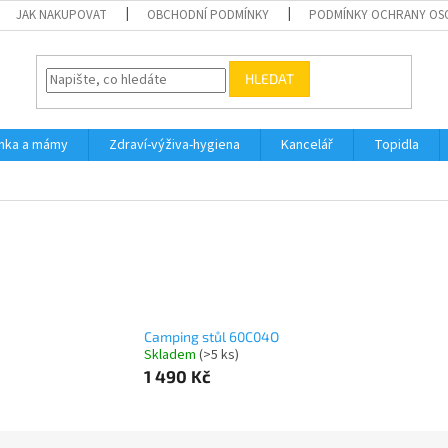
JAK NAKUPOVAT
OBCHODNÍ PODMÍNKY
PODMÍNKY OCHRANY OS
HLEDAT
inka a mámy
Zdraví-výživa-hygiena
Kancelář
Topidla
Camping stůl 60C04O
Skladem
(>5 ks)
1 490 Kč