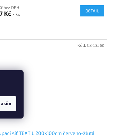
Kč bez DPH
DETAIL
7 Kč
/ ks
Kód:
CS-13568
lasím
pací síť TEXTIL 200x100cm červeno-žlutá