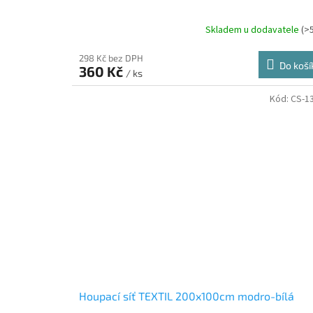
Skladem u dodavatele
(>
298 Kč bez DPH
Do koší
360 Kč
/ ks
Kód:
CS-1
Houpací síť TEXTIL 200x100cm modro-bílá