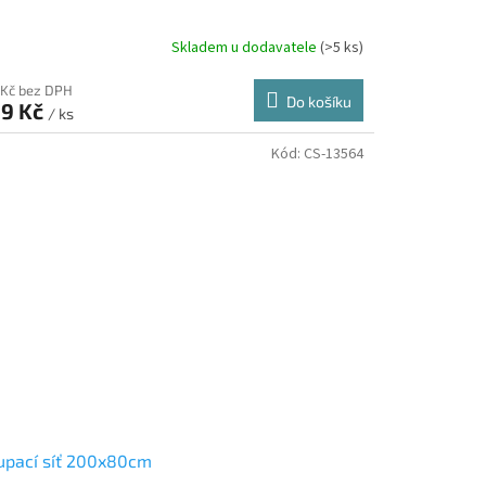
Skladem u dodavatele
(>5 ks)
 Kč bez DPH
Do košíku
9 Kč
/ ks
Kód:
CS-13564
upací síť 200x80cm