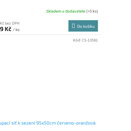
Skladem u dodavatele
(>5 ks)
 Kč bez DPH
Do košíku
9 Kč
/ ks
Kód:
CS-13561
pací síť k sezení 95x50cm červeno-oranžová