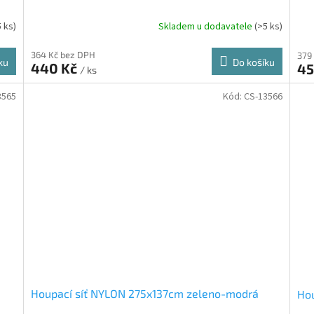
5 ks)
Skladem u dodavatele
(>5 ks)
364 Kč bez DPH
379
ku
Do košíku
440 Kč
45
/ ks
3565
Kód:
CS-13566
Houpací síť NYLON 275x137cm zeleno-modrá
Hou