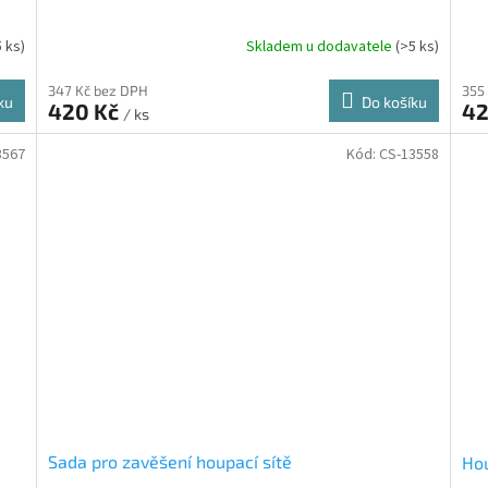
5 ks)
Skladem u dodavatele
(>5 ks)
347 Kč bez DPH
355
ku
Do košíku
420 Kč
42
/ ks
3567
Kód:
CS-13558
Sada pro zavěšení houpací sítě
Ho