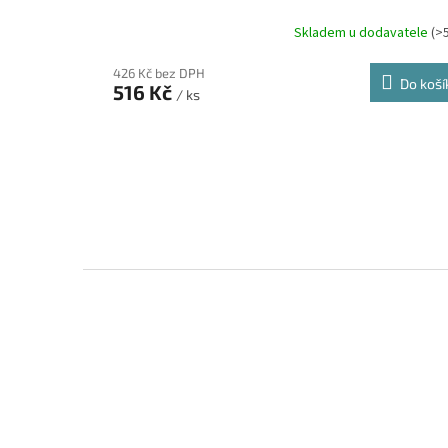
Skladem u dodavatele
(>
426 Kč bez DPH
Do koší
516 Kč
/ ks
Z
á
p
a
t
í