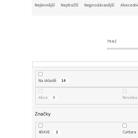
a
Nejlevnější
Nejdražší
Nejprodávanější
Abecedn
z
e
n
í
p
79
Kč
r
o
d
u
k
t
Na skladě
14
ů
Akce
Novinka
0
Značky
4DAVE
Cattara
2