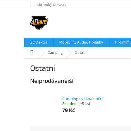
Přejít
obchod@4dave.cz
na
obsah
ZOOextra
Mobil, TV, Audio, Hodinky
Pro mim
Domů
Camping
Ostatní
Ostatní
Nejprodávanější
Camping svítilna noční
Skladem
(>5 ks)
79 Kč
Ř