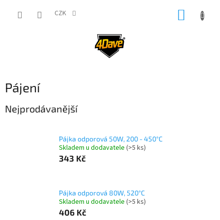
Přejít
NÁKUP
na
CZK
obsah
KOŠÍK
Pájení
Nejprodávanější
Pájka odporová 50W, 200 - 450°C
Skladem u dodavatele
(>5 ks)
343 Kč
Pájka odporová 80W, 520°C
Skladem u dodavatele
(>5 ks)
406 Kč