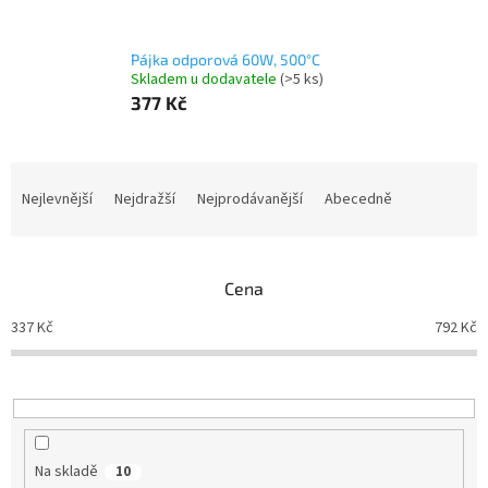
Pájka odporová 60W, 500°C
Skladem u dodavatele
(>5 ks)
377 Kč
Ř
a
Nejlevnější
Nejdražší
Nejprodávanější
Abecedně
z
e
n
Cena
í
p
337
Kč
792
Kč
r
o
d
u
k
t
Na skladě
10
ů