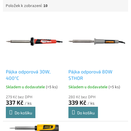
Položek k zobrazení:
10
V
ý
p
i
s
p
r
o
d
Pájka odporová 30W,
Pájka odporová 80W
u
400°C
STHOR
k
Skladem u dodavatele
(>5 ks)
Skladem u dodavatele
(>5 ks)
t
ů
279 Kč bez DPH
280 Kč bez DPH
337 Kč
339 Kč
/ ks
/ ks
Do košíku
Do košíku