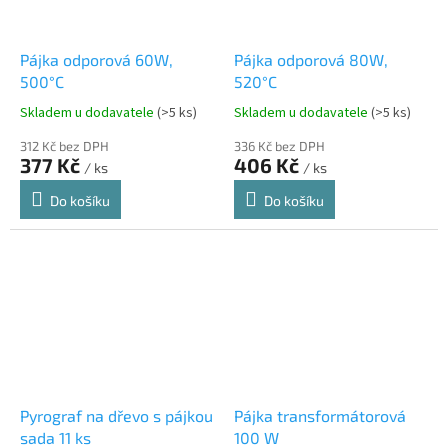
Pájka odporová 60W,
Pájka odporová 80W,
500°C
520°C
Skladem u dodavatele
(>5 ks)
Skladem u dodavatele
(>5 ks)
312 Kč bez DPH
336 Kč bez DPH
377 Kč
406 Kč
/ ks
/ ks
Do košíku
Do košíku
Pyrograf na dřevo s pájkou
Pájka transformátorová
sada 11 ks
100 W