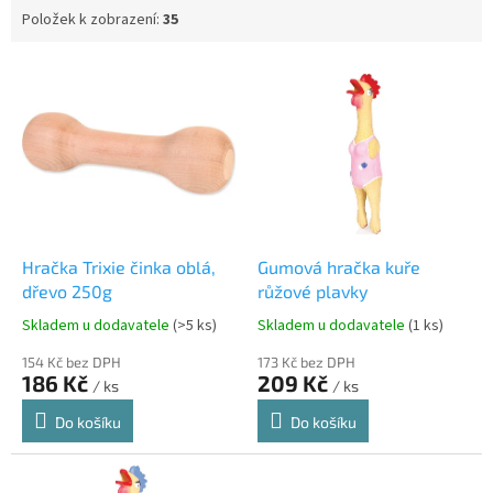
Položek k zobrazení:
35
V
ý
p
i
s
p
r
o
d
Hračka Trixie činka oblá,
Gumová hračka kuře
u
dřevo 250g
růžové plavky
k
Skladem u dodavatele
(>5 ks)
Skladem u dodavatele
(1 ks)
t
ů
154 Kč bez DPH
173 Kč bez DPH
186 Kč
209 Kč
/ ks
/ ks
Do košíku
Do košíku