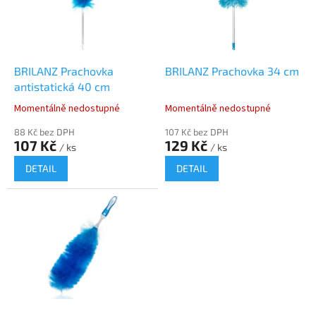
s
p
r
o
d
BRILANZ Prachovka
BRILANZ Prachovka 34 cm
u
antistatická 40 cm
k
Momentálně nedostupné
Momentálně nedostupné
t
ů
88 Kč bez DPH
107 Kč bez DPH
107 Kč
129 Kč
/ ks
/ ks
DETAIL
DETAIL