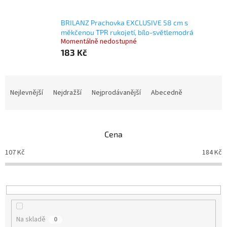
BRILANZ Prachovka EXCLUSIVE 58 cm s
měkčenou TPR rukojetí, bílo-světlemodrá
Momentálně nedostupné
183 Kč
Ř
a
Nejlevnější
Nejdražší
Nejprodávanější
Abecedně
z
e
n
Cena
í
p
107
Kč
184
Kč
r
o
d
u
k
t
Na skladě
0
ů