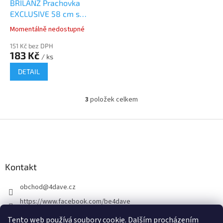
BRILANZ Prachovka
EXCLUSIVE 58 cm s
měkčenou TPR rukojetí,
Momentálně nedostupné
bílo-světlemodrá
151 Kč bez DPH
183 Kč
/ ks
DETAIL
3
položek celkem
O
v
l
Z
á
á
d
p
a
a
c
Kontakt
t
í
í
p
obchod
@
4dave.cz
r
v
https://www.facebook.com/be4dave
k
4DAVE.cz
y
Tento web používá soubory cookie. Dalším procházením