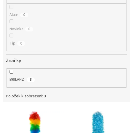
Akce
0
Novinka
0
Tip
0
Značky
BRILANZ
3
Položek k zobrazení:
3
V
ý
p
i