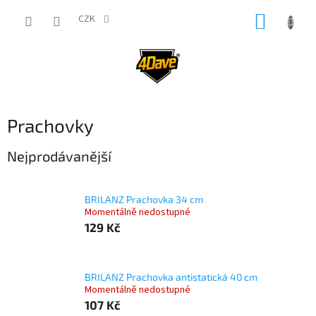
Přejít
NÁKUP
na
CZK
obsah
KOŠÍK
Prachovky
Nejprodávanější
BRILANZ Prachovka 34 cm
Momentálně nedostupné
129 Kč
BRILANZ Prachovka antistatická 40 cm
Momentálně nedostupné
107 Kč