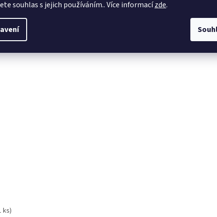
jete souhlas s jejich používáním.. Více informací
zde
.
avení
Souh
0026
1 ks)