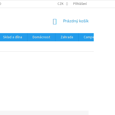
OBNÍCH ÚDAJŮ
CZK
Přihlášení
NÁKUPNÍ
Prázdný košík
KOŠÍK
Sklad a dílna
Domácnost
Zahrada
Camping
Hrač