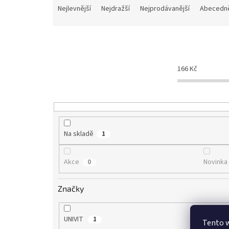
a
Nejlevnější
Nejdražší
Nejprodávanější
Abecedn
z
e
n
í
p
166
Kč
r
o
d
u
k
t
Na skladě
1
ů
Akce
Novinka
0
Značky
UNIVIT
1
Tento 