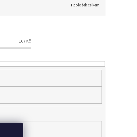
1
položek celkem
167
Kč