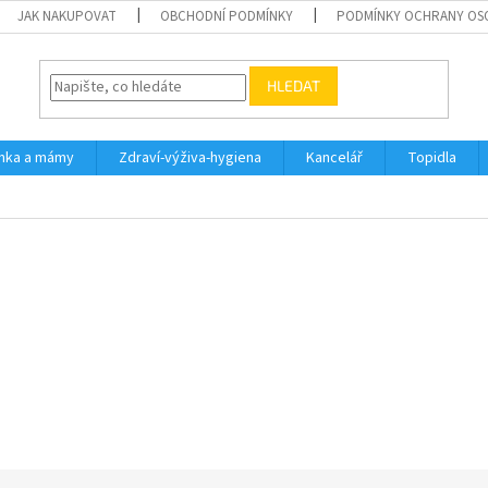
JAK NAKUPOVAT
OBCHODNÍ PODMÍNKY
PODMÍNKY OCHRANY OS
HLEDAT
inka a mámy
Zdraví-výživa-hygiena
Kancelář
Topidla