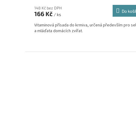
148 Kč bez DPH
Do koší
166 Kč
/ ks
Vitaminová přísada do krmiva, určená především pro se
a mláďata domácích zvířat.
Z
á
p
a
t
í