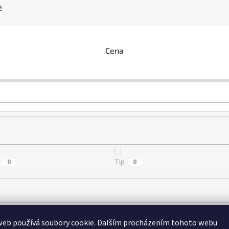
ě
Cena
Tip
0
0
web používá soubory cookie. Dalším procházením tohoto webu