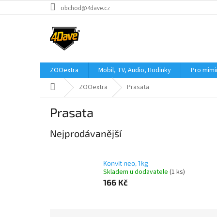
Přejít
obchod@4dave.cz
na
obsah
ZOOextra
Mobil, TV, Audio, Hodinky
Pro mim
Domů
ZOOextra
Prasata
Prasata
Nejprodávanější
Konvit neo, 1kg
Skladem u dodavatele
(1 ks)
166 Kč
Ř