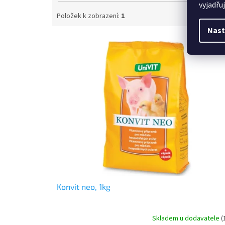
vyjadřu
Položek k zobrazení:
1
Nast
V
Kód:
CP-06
ý
p
i
s
p
r
o
d
u
k
t
ů
Konvit neo, 1kg
Skladem u dodavatele
(