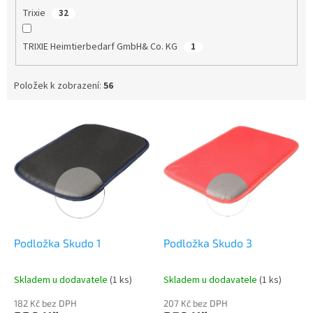
Trixie
32
TRIXIE Heimtierbedarf GmbH& Co. KG
1
Položek k zobrazení:
56
V
ý
p
i
s
p
r
o
d
Podložka Skudo 1
Podložka Skudo 3
u
k
Skladem u dodavatele
(1 ks)
Skladem u dodavatele
(1 ks)
t
ů
182 Kč bez DPH
207 Kč bez DPH