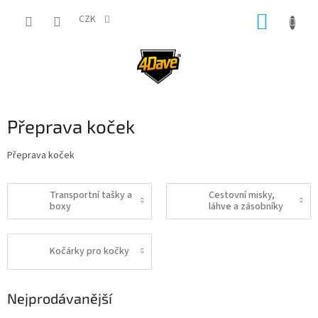
Přejít
NÁKUP
na
CZK
obsah
KOŠÍK
Přeprava koček
Přeprava koček
Transportní tašky a
Cestovní misky,
boxy
láhve a zásobníky
Kočárky pro kočky
Nejprodávanější