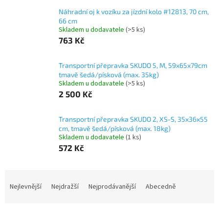
Náhradní oj k vozíku za jízdní kolo #12813, 70 cm,
66 cm
Skladem u dodavatele
(>5 ks)
763 Kč
Transportní přepravka SKUDO 5, M, 59x65x79cm
tmavě šedá/písková (max. 35kg)
Skladem u dodavatele
(>5 ks)
2 500 Kč
Transportní přepravka SKUDO 2, XS-S, 35x36x55
cm, tmavě šedá/písková (max. 18kg)
Skladem u dodavatele
(1 ks)
572 Kč
Ř
a
Nejlevnější
Nejdražší
Nejprodávanější
Abecedně
z
e
n