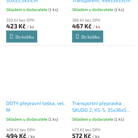
50x33,5x31cm
Transparent, 49x33x33cm
Skladem u dodavatele
(1 ks)
Skladem u dodavatele
(1 ks)
350 Kč bez DPH
386 Kč bez DPH
423 Kč
467 Kč
/ ks
/ ks
Do košíku
Do košíku
DOTY přepravní taška, vel.
Transportní přepravka
M
SKUDO 2, XS-S, 35x36x55
cm, tmavě šedá/písková
Skladem u dodavatele
(1 ks)
Skladem u dodavatele
(1 ks)
(max. 18kg)
408 Kč bez DPH
473 Kč bez DPH
494 Kč
572 Kč
/ ks
/ ks