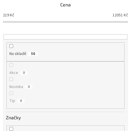
Cena
í
p
219
Kč
12051
Kč
r
o
d
u
k
t
Na skladě
56
ů
Akce
0
Novinka
0
Tip
0
Značky