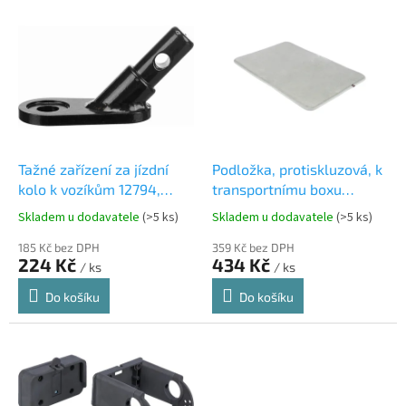
V
ý
p
i
s
p
r
o
d
Tažné zařízení za jízdní
Podložka, protiskluzová, k
u
kolo k vozíkům 12794,
transportnímu boxu
k
12796, 12798, 12800,
#39341, 68 x 46 cm, šedá
Skladem u dodavatele
(>5 ks)
Skladem u dodavatele
(>5 ks)
t
12802, 12804,12813, 12814,
ů
12816
185 Kč bez DPH
359 Kč bez DPH
224 Kč
434 Kč
/ ks
/ ks
Do košíku
Do košíku