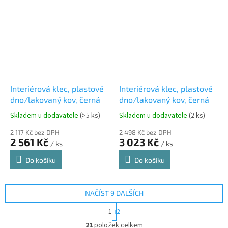
Interiérová klec, plastové
Interiérová klec, plastové
dno/lakovaný kov, černá
dno/lakovaný kov, černá
Skladem u dodavatele
(>5 ks)
Skladem u dodavatele
(2 ks)
2 117 Kč bez DPH
2 498 Kč bez DPH
2 561 Kč
3 023 Kč
/ ks
/ ks
Do košíku
Do košíku
NAČÍST 9 DALŠÍCH
S
1
2
t
O
r
21
položek celkem