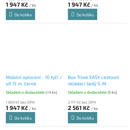
1 947 Kč
1 947 Kč
/ ks
/ ks
Do košíku
Do košíku
Mobilní oplocení - 10 tyčí /
Box Trixie EASY cestovní
síť 15 m, černá
skládací šedý S-M
Skladem u dodavatele
(>5 ks)
Skladem u dodavatele
(5 ks)
1 609 Kč bez DPH
2 117 Kč bez DPH
1 947 Kč
2 561 Kč
/ ks
/ ks
Do košíku
Do košíku