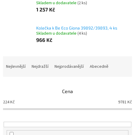
Skladem u dodavatele
(2 ks)
1 257 Kč
Kolečka k Be Eco Giona 39892/39893, 4 ks
Skladem u dodavatele
(4 ks)
966 Kč
Ř
a
Nejlevnější
Nejdražší
Nejprodávanější
Abecedně
z
e
n
Cena
í
p
224
Kč
9781
Kč
r
o
d
u
k