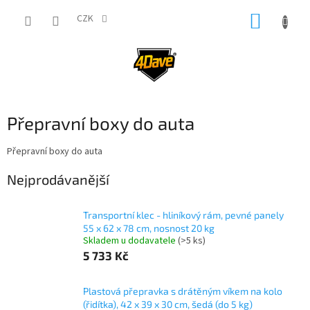
Přejít
NÁKUP
na
CZK
obsah
KOŠÍK
Přepravní boxy do auta
Přepravní boxy do auta
Nejprodávanější
Transportní klec - hliníkový rám, pevné panely
55 x 62 x 78 cm, nosnost 20 kg
Skladem u dodavatele
(>5 ks)
5 733 Kč
Plastová přepravka s drátěným víkem na kolo
(řidítka), 42 x 39 x 30 cm, šedá (do 5 kg)