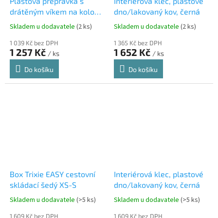
Plastová přepravka s
Interiérová klec, plastové
drátěným víkem na kolo
dno/lakovaný kov, černá
(řidítka), 42 x 39 x 30 cm,
Skladem u dodavatele
(2 ks)
Skladem u dodavatele
(2 ks)
šedá (do 5 kg)
1 039 Kč bez DPH
1 365 Kč bez DPH
1 257 Kč
1 652 Kč
/ ks
/ ks
Do košíku
Do košíku
Box Trixie EASY cestovní
Interiérová klec, plastové
skládací šedý XS-S
dno/lakovaný kov, černá
Skladem u dodavatele
(>5 ks)
Skladem u dodavatele
(>5 ks)
1 609 Kč bez DPH
1 609 Kč bez DPH