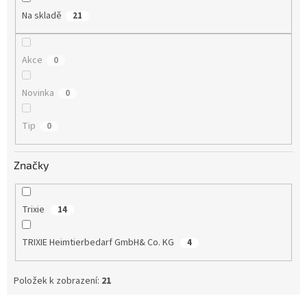
t
Na skladě
21
ů
Akce
0
Novinka
0
Tip
0
Značky
Trixie
14
TRIXIE Heimtierbedarf GmbH& Co. KG
4
Položek k zobrazení:
21