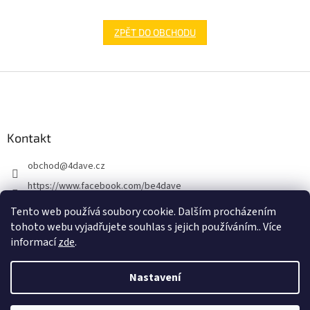
ZPĚT DO OBCHODU
Z
á
p
a
Kontakt
t
í
obchod
@
4dave.cz
https://www.facebook.com/be4dave
4DAVE.cz
Tento web používá soubory cookie. Dalším procházením
tohoto webu vyjadřujete souhlas s jejich používáním.. Více
informací
zde
.
Nastavení
Vytvořil Shoptet Premium