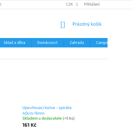
OBNÍCH ÚDAJŮ
CZK
Přihlášení
NÁKUPNÍ
Prázdný košík
KOŠÍK
Sklad a dílna
Domácnost
Zahrada
Camping
Hrač
Upevňovací kotva - spirála
40cm/9mm
Skladem u dodavatele
(>5 ks)
161 Kč