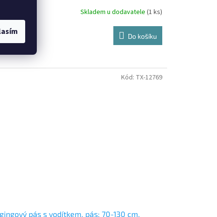
Skladem u dodavatele
(1 ks)
lasím
 Kč bez DPH
Do košíku
8 Kč
/ ks
Kód:
TX-12769
gingový pás s vodítkem, pás: 70-130 cm,