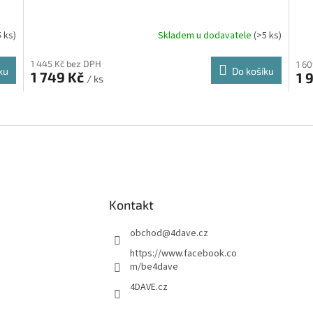
5 ks)
Skladem u dodavatele
(>5 ks)
1 445 Kč bez DPH
1 6
ku
Do košíku
1 749 Kč
1 
/ ks
O
v
l
á
d
a
c
í
Kontakt
p
r
obchod
@
4dave.cz
v
https://www.facebook.co
k
m/be4dave
y
v
4DAVE.cz
ý
p