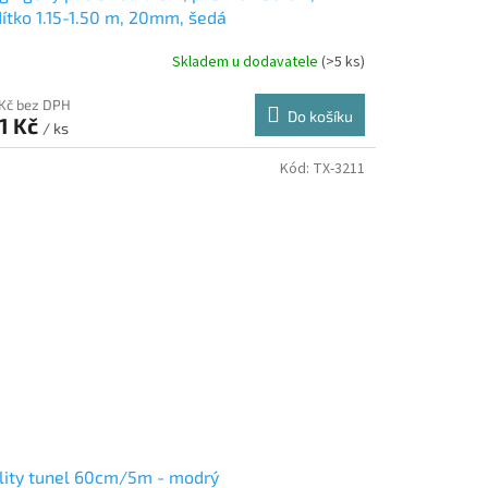
ítko 1.15-1.50 m, 20mm, šedá
Skladem u dodavatele
(>5 ks)
 Kč bez DPH
Do košíku
1 Kč
/ ks
Kód:
TX-3211
lity tunel 60cm/5m - modrý