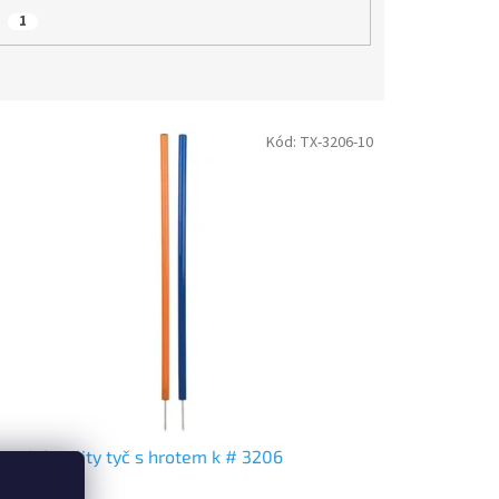
G
1
Kód:
TX-3206-10
radní agility tyč s hrotem k # 3206