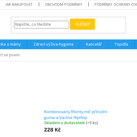
JAK NAKUPOVAT
OBCHODNÍ PODMÍNKY
PODMÍNKY OCHRANY OS
HLEDAT
inka a mámy
Zdraví-výživa-hygiena
Kancelář
Topidla
rt se psem
Kombinovaný Monty míč přírodní
guma a bavlna HipHop
Skladem u dodavatele
(>5 ks)
228 Kč