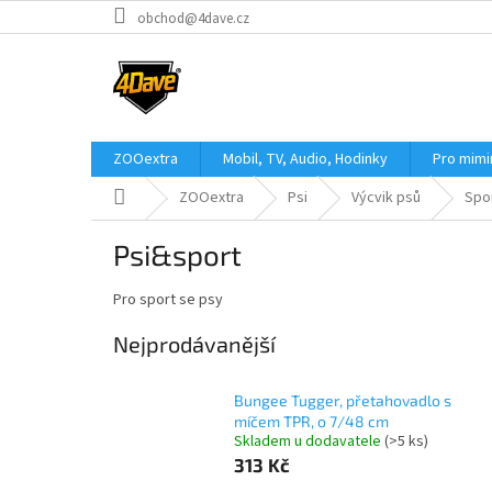
Přejít
obchod@4dave.cz
na
obsah
ZOOextra
Mobil, TV, Audio, Hodinky
Pro mim
Domů
ZOOextra
Psi
Výcvik psů
Spo
Psi&sport
Pro sport se psy
Nejprodávanější
Bungee Tugger, přetahovadlo s
míčem TPR, o 7/48 cm
Skladem u dodavatele
(>5 ks)
313 Kč