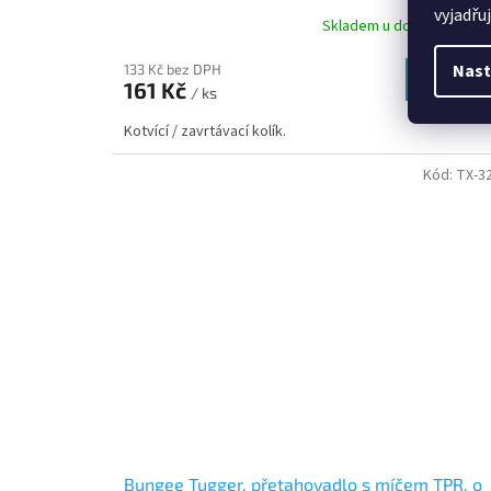
vyjadřu
Skladem u dodavatele
(>
Nast
133 Kč bez DPH
Do koší
161 Kč
/ ks
Kotvící / zavrtávací kolík.
Kód:
TX-3
Bungee Tugger, přetahovadlo s míčem TPR, o