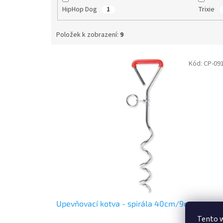
HipHop Dog
Trixie
1
Položek k zobrazení:
9
V
Kód:
CP-09
ý
p
i
s
p
r
o
d
u
k
t
ů
Upevňovací kotva - spirála 40cm/9mm
Tento 