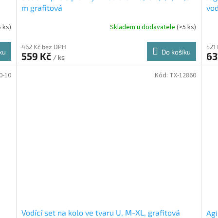
m grafitová
vod
5 ks)
Skladem u dodavatele
(>5 ks)
462 Kč bez DPH
521
ku
Do košíku
559 Kč
63
/ ks
0-10
Kód:
TX-12860
Vodící set na kolo ve tvaru U, M-XL, grafitová
Agi