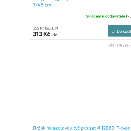
7/48 cm
Skladem u dodavatele
(>
259 Kč bez DPH
Do koší
313 Kč
/ ks
Kód:
TX-1286
Držák na sedlovou tyč pro set # 12860, T-tvar,