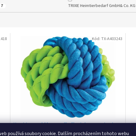
TRIXIE Heimtierbedarf GmbH& Co. K
7
1418
Kód:
TX-A403243
Kombinovaný Monty míč přírodní guma a bavlna
Náh
HipHop
web používá soubory cookie. Dalším procházením tohoto webu