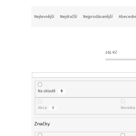
Ř
a
Nejlevnější
Nejdražší
Nejprodávanější
Abecedn
z
e
n
í
p
161
Kč
r
o
d
u
k
t
Na skladě
9
ů
Akce
Novinka
0
Značky