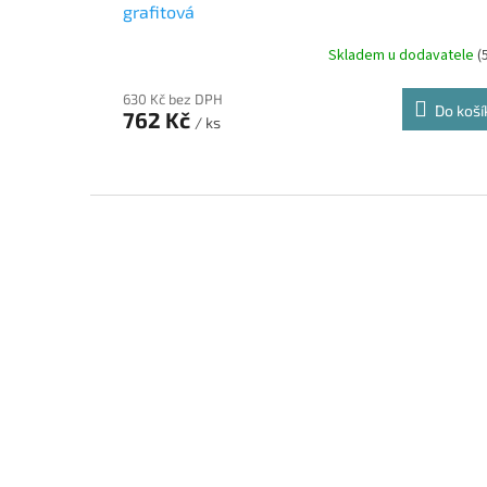
grafitová
Skladem u dodavatele
(
630 Kč bez DPH
Do koší
762 Kč
/ ks
Z
á
p
a
t
í