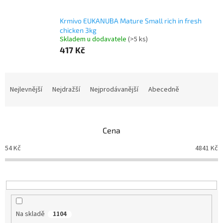
Krmivo EUKANUBA Mature Small rich in fresh
chicken 3kg
Skladem u dodavatele
(>5 ks)
417 Kč
Ř
a
Nejlevnější
Nejdražší
Nejprodávanější
Abecedně
z
e
n
Cena
í
p
54
Kč
4841
Kč
r
o
d
u
k
t
Na skladě
1104
ů