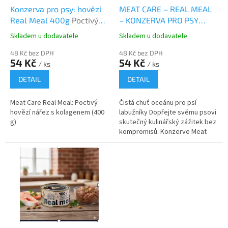
d
Konzerva pro psy: hovězí
MEAT CARE – REAL MEAL
u
Real Meal 400g
Poctivý
– KONZERVA PRO PSY
k
hovězí nářez s kolagenem
RYBA 400G
Skladem u dodavatele
Skladem u dodavatele
t
(400 g)
ů
48 Kč bez DPH
48 Kč bez DPH
54 Kč
54 Kč
/ ks
/ ks
DETAIL
DETAIL
Meat Care Real Meal: Poctivý
Čistá chuť oceánu pro psí
hovězí nářez s kolagenem (400
labužníky Dopřejte svému psovi
g)
skutečný kulinářský zážitek bez
kompromisů. Konzerve Meat
Care – Real Meal není jen
obyčejné krmivo, je to poctivá...