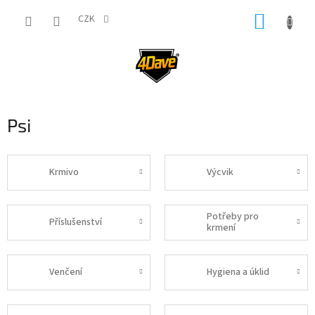
Přejít
NÁKUP
na
CZK
obsah
KOŠÍK
Psi
Krmivo
Výcvik
Potřeby pro
Příslušenství
krmení
Venčení
Hygiena a úklid