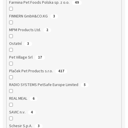
Farmina Pet Foods Polska sp. z o.o.
49
FINNERN GmbH&CO.KG
3
MPM Products Ltd.
2
Ostatní
3
Pet Village Srl
17
Plaček Pet Products s.r.o.
417
RADIO SYSTEMS PetSafe Europe Limited
5
REAL MEAL
6
SAVIC n.v.
4
Schesir S.p.A.
3