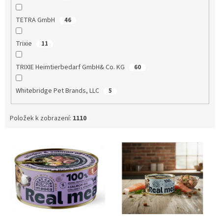
TETRA GmbH
46
Trixie
11
TRIXIE Heimtierbedarf GmbH& Co. KG
60
Whitebridge Pet Brands, LLC
5
Položek k zobrazení:
1110
V
ý
p
i
s
p
r
o