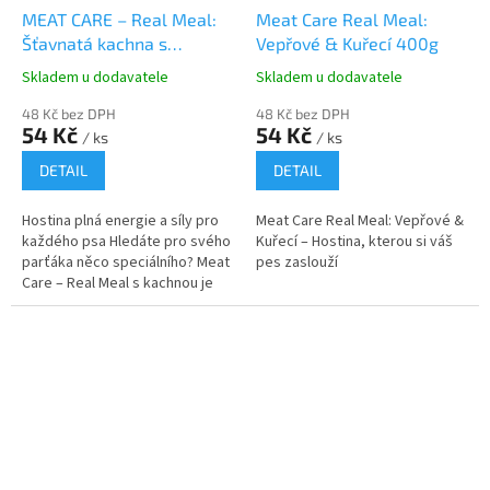
MEAT CARE – Real Meal:
Meat Care Real Meal:
Šťavnatá kachna s
Vepřové & Kuřecí 400g
kolagenem (400g)
Skladem u dodavatele
Skladem u dodavatele
48 Kč bez DPH
48 Kč bez DPH
54 Kč
54 Kč
/ ks
/ ks
DETAIL
DETAIL
Hostina plná energie a síly pro
Meat Care Real Meal: Vepřové &
každého psa Hledáte pro svého
Kuřecí – Hostina, kterou si váš
parťáka něco speciálního? Meat
pes zaslouží
Care – Real Meal s kachnou je
synonymem pro prvotřídní psí
jídelníček. Kachní maso...