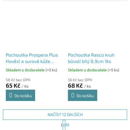
Pochoutka Prospera Plus
Pochoutka Rasco kruh
Hovězí a surová kůže
bůvolí bílý 8,9cm 1ks
pletená tyčinka 1ks 15cm
Skladem u dodavatele
(>5 ks)
Skladem u dodavatele
(>5 ks)
58 Kč bez DPH
56 Kč bez DPH
65 Kč
68 Kč
/ ks
/ ks
Do košíku
Do košíku
NAČÍST 12 DALŠÍCH
S
1
93
t