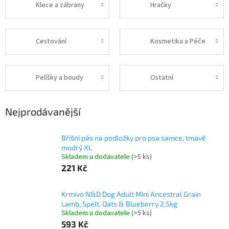
Klece a zábrany
Hračky
Cestování
Kosmetika a Péče
Pelíšky a boudy
Ostatní
Nejprodávanější
Břišní pás na podložky pro psa samce, tmavě
modrý XL
Skladem u dodavatele
(>5 ks)
221 Kč
Krmivo N&D Dog Adult Mini Ancestral Grain
Lamb, Spelt, Oats & Blueberry 2,5kg
Skladem u dodavatele
(>5 ks)
593 Kč