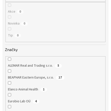
Akce
0
Novinka
0
Tip
0
Značky
ALEMAR Real and Trading s.r.o.
5
BEAPHAR Eastern Europe, s.r.o.
17
Elanco Animal Health
1
Eurobio Lab OÜ
4