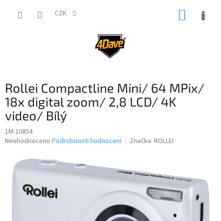
Přejít
NÁKUP
na
CZK
obsah
KOŠÍK
Rollei Compactline Mini/ 64 MPix/
18x digital zoom/ 2,8 LCD/ 4K
video/ Bílý
1M-10854
Průměrné
Neohodnoceno
Podrobnosti hodnocení
Značka:
ROLLEI
hodnocení
produktu
je
0,0
z
5
hvězdiček.