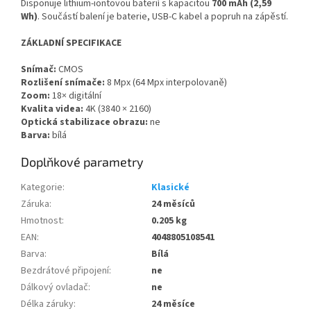
Disponuje lithium-iontovou baterií s kapacitou
700 mAh (2,59
Wh)
. Součástí balení je baterie, USB-C kabel a popruh na zápěstí.
ZÁKLADNÍ SPECIFIKACE
Snímač:
CMOS
Rozlišení snímače:
8 Mpx (64 Mpx interpolovaně)
Zoom:
18× digitální
Kvalita videa:
4K (3840 × 2160)
Optická stabilizace obrazu:
ne
Barva:
bílá
Doplňkové parametry
Kategorie
:
Klasické
Záruka
:
24 měsíců
Hmotnost
:
0.205 kg
EAN
:
4048805108541
Barva
:
Bílá
Bezdrátové připojení
:
ne
Dálkový ovladač
:
ne
Délka záruky
:
24 měsíce