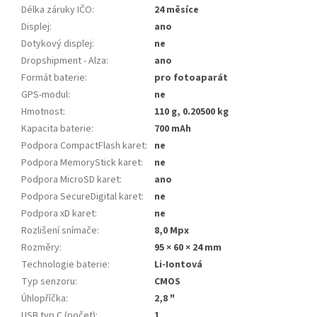
Délka záruky IČO
:
24 měsíce
Displej
:
ano
Dotykový displej
:
ne
Dropshipment - Alza
:
ano
Formát baterie
:
pro fotoaparát
GPS-modul
:
ne
Hmotnost
:
110 g, 0.20500 kg
Kapacita baterie
:
700 mAh
Podpora CompactFlash karet
:
ne
Podpora MemoryStick karet
:
ne
Podpora MicroSD karet
:
ano
Podpora SecureDigital karet
:
ne
Podpora xD karet
:
ne
Rozlišení snímače
:
8,0 Mpx
Rozměry
:
95 × 60 × 24 mm
Technologie baterie
:
Li-Iontová
Typ senzoru
:
CMOS
Úhlopříčka
:
2,8 "
USB typ C (počet)
:
1