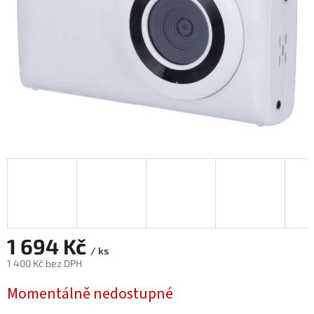
1 694 Kč
/ ks
1 400 Kč bez DPH
Měrná
Momentálně nedostupné
cena: