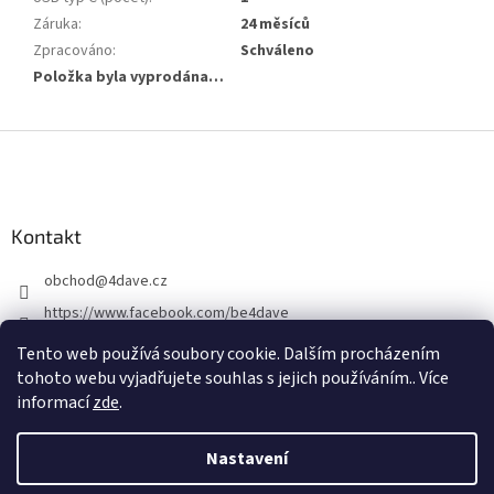
Záruka
:
24 měsíců
Zpracováno
:
Schváleno
Položka byla vyprodána…
Z
á
p
a
Kontakt
t
í
obchod
@
4dave.cz
https://www.facebook.com/be4dave
4DAVE.cz
Tento web používá soubory cookie. Dalším procházením
tohoto webu vyjadřujete souhlas s jejich používáním.. Více
informací
zde
.
Nastavení
Vytvořil Shoptet Premium