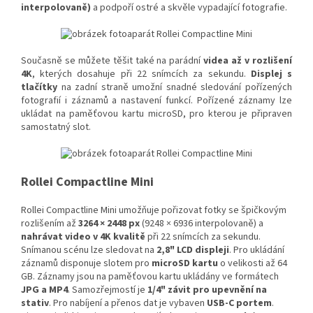
interpolovaně)
a podpoří ostré a skvěle vypadající fotografie.
Současně se můžete těšit také na parádní
videa až v rozlišení
4K
, kterých dosahuje při 22 snímcích za sekundu.
Displej s
tlačítky
na zadní straně umožní snadné sledování pořízených
fotografií i záznamů a nastavení funkcí. Pořízené záznamy lze
ukládat na paměťovou kartu microSD, pro kterou je připraven
samostatný slot.
Rollei Compactline Mini
Rollei Compactline Mini umožňuje pořizovat fotky se špičkovým
rozlišením až
3264 × 2448 px
(9248 × 6936 interpolovaně) a
nahrávat video v 4K kvalitě
při 22 snímcích za sekundu.
Snímanou scénu lze sledovat na
2,8" LCD displeji
. Pro ukládání
záznamů disponuje slotem pro
microSD kartu
o velikosti až 64
GB. Záznamy jsou na paměťovou kartu ukládány ve formátech
JPG a MP4
. Samozřejmostí je
1/4" závit pro upevnění na
stativ
. Pro nabíjení a přenos dat je vybaven
USB-C portem
.