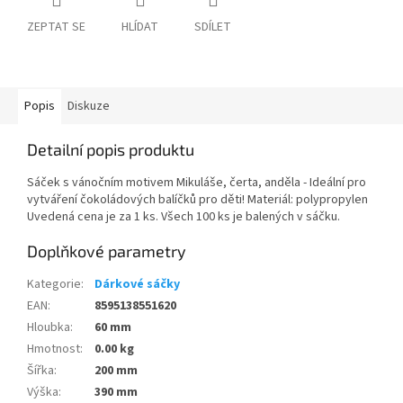
ZEPTAT SE
HLÍDAT
SDÍLET
Popis
Diskuze
Detailní popis produktu
Sáček s vánočním motivem Mikuláše, čerta, anděla - Ideální pro
vytváření čokoládových balíčků pro děti! Materiál: polypropylen
Uvedená cena je za 1 ks. Všech 100 ks je balených v sáčku.
Doplňkové parametry
Kategorie
:
Dárkové sáčky
EAN
:
8595138551620
Hloubka
:
60 mm
Hmotnost
:
0.00 kg
Šířka
:
200 mm
Výška
:
390 mm