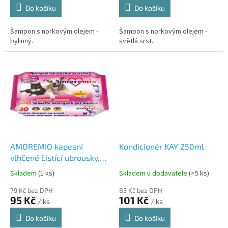
Do košíku
Do košíku
Šampon s norkovým olejem -
Šampon s norkovým olejem -
bylinný.
světlá srst.
AMOREMIO kapesní
Kondicionér KAY 250ml
vlhčené čistící ubrousky,
extrakt z heřmánku, 30 ks
Skladem
(1 ks)
Skladem u dodavatele
(>5 ks)
79 Kč bez DPH
83 Kč bez DPH
95 Kč
101 Kč
/ ks
/ ks
Do košíku
Do košíku