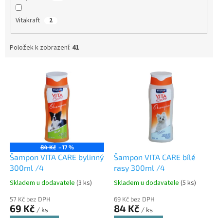
Vitakraft
2
Položek k zobrazení:
41
V
ý
p
i
s
p
r
o
84 Kč
–17 %
d
Šampon VITA CARE bylinný
Šampon VITA CARE bílé
u
300ml /4
rasy 300ml /4
k
Skladem u dodavatele
(3 ks)
Skladem u dodavatele
(5 ks)
t
ů
57 Kč bez DPH
69 Kč bez DPH
69 Kč
84 Kč
/ ks
/ ks