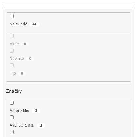
d
u
k
t
Na skladě
41
ů
Akce
0
Novinka
0
Tip
0
Značky
Amore Mio
1
AVEFLOR, a.s.
1