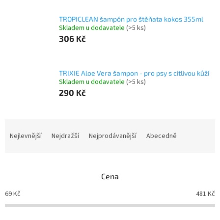
TROPICLEAN šampón pro štěňata kokos 355ml
Skladem u dodavatele
(>5 ks)
306 Kč
TRIXIE Aloe Vera šampon - pro psy s citlivou kůží
Skladem u dodavatele
(>5 ks)
290 Kč
Ř
a
Nejlevnější
Nejdražší
Nejprodávanější
Abecedně
z
e
n
Cena
í
p
69
Kč
481
Kč
r
o