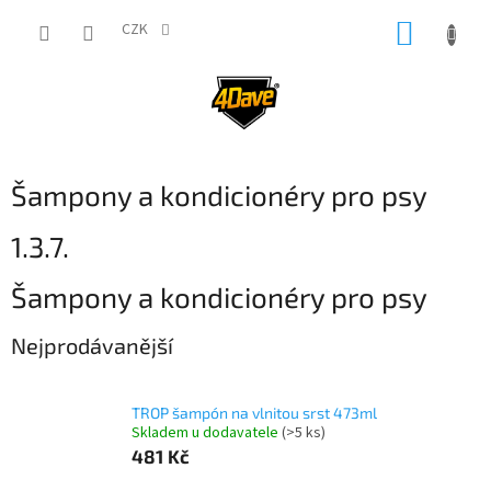
Přejít
NÁKUP
na
CZK
obsah
KOŠÍK
Šampony a kondicionéry pro psy
1.3.7.
Šampony a kondicionéry pro psy
Nejprodávanější
TROP šampón na vlnitou srst 473ml
Skladem u dodavatele
(>5 ks)
481 Kč