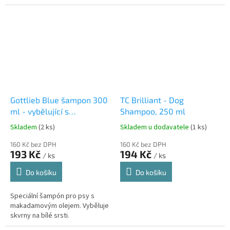
Gottlieb Blue šampon 300
TC Brilliant - Dog
ml - vybělující s
Shampoo, 250 ml
makadamovým olejem
Skladem
(2 ks)
Skladem u dodavatele
(1 ks)
160 Kč bez DPH
160 Kč bez DPH
193 Kč
194 Kč
/ ks
/ ks
Do košíku
Do košíku
Speciální šampón pro psy s
makadamovým olejem. Vyběluje
skvrny na bílé srsti.