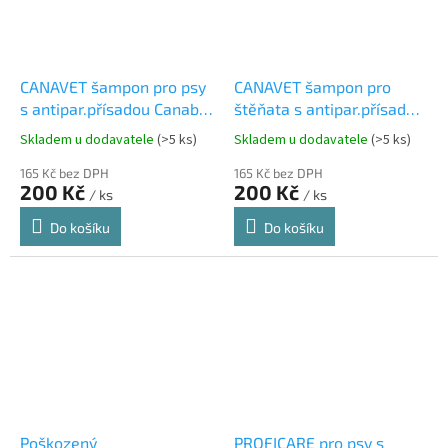
CANAVET šampon pro psy
CANAVET šampon pro
s antipar.přísadou Canabis
štěňata s antipar.přísadou
CC 250ml
Canabis 250 ml
Skladem u dodavatele
(>5 ks)
Skladem u dodavatele
(>5 ks)
165 Kč bez DPH
165 Kč bez DPH
200 Kč
200 Kč
/ ks
/ ks
Do košíku
Do košíku
Poškozený
PROFICARE pro psy s