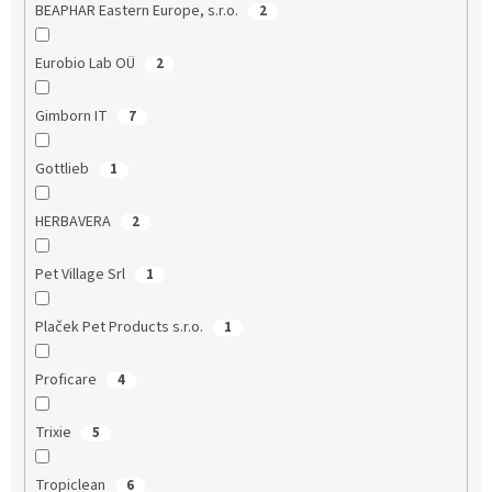
BEAPHAR Eastern Europe, s.r.o.
2
Eurobio Lab OÜ
2
Gimborn IT
7
Gottlieb
1
HERBAVERA
2
Pet Village Srl
1
Plaček Pet Products s.r.o.
1
Proficare
4
Trixie
5
Tropiclean
6