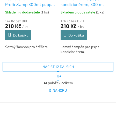
Profic.šamp.300ml puppy
kondicionérem, 300 ml
s nor.olej.
Skladem u dodavatele
(1 ks)
Skladem u dodavatele
(1 ks)
174 Kč bez DPH
174 Kč bez DPH
210 Kč
210 Kč
/ ks
/ ks
Do košíku
Do košíku
Šetrný šampon pro štěňata.
Jemný šampón pro psy s
kondicionérem.
NAČÍST 12 DALŠÍCH
S
1
4
t
O
r
41
položek celkem
v
á
l
NAHORU
n
á
k
d
o
v
Z
a
á
c
á
n
í