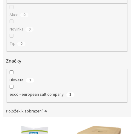
Akce
0
Novinka
0
Tip
0
Značky
Bioveta
1
esco - european salt company
3
Položek k zobrazení:
4
V
ý