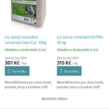
Liz solný minerální
Liz solný minerální EXTRA,
universal (bez Cu), 10kg
10 kg
Skladem u dodavatele
(1 ks)
Skladem u dodavatele
(1 ks)
269 Kč bez DPH
281 Kč bez DPH
301 Kč
315 Kč
/ ks
/ ks
Do košíku
Do košíku
Minerální krmivo pro skot, koně,
Minerální krmivo pro skot, koně,
prasata, kozy a vysokou zvěř.
prasata, kozy a vysokou zvěř.
4
položek celkem
O
v