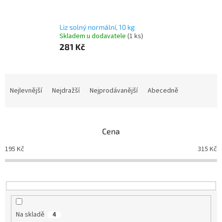
Liz solný normální, 10 kg
Skladem u dodavatele
(1 ks)
281 Kč
Ř
a
Nejlevnější
Nejdražší
Nejprodávanější
Abecedně
z
e
n
Cena
í
p
195
Kč
315
Kč
r
o
d
u
k
t
Na skladě
4
ů