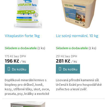
p
i
s
p
r
o
d
Vitaplastin forte 1kg
Liz solný normální, 10 kg
u
k
Skladem u dodavatele
(1 ks)
Skladem u dodavatele
(1 ks)
t
ů
175 Kč bez DPH
251 Kč bez DPH
196 Kč
281 Kč
/ ks
/ ks
Do košíku
Do košíku
Doplňkové minerální krmivo s
Lisovaná přírodní kamenná sůl.
bioplexy pro drůbež, koně,
Určená k lízání pro hospodářské
kozy, stříbrné lišky, skot, ovce,
zvířectvo a lesní zvěř.
prasata, psy, králíky a exotické
ptactvo.