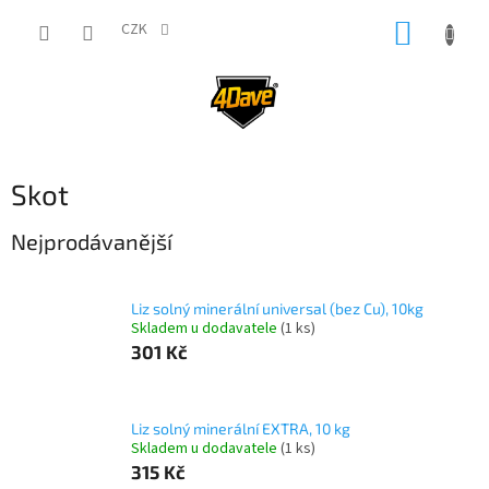
Přejít
NÁKUP
na
CZK
obsah
KOŠÍK
Skot
Nejprodávanější
Liz solný minerální universal (bez Cu), 10kg
Skladem u dodavatele
(1 ks)
301 Kč
Liz solný minerální EXTRA, 10 kg
Skladem u dodavatele
(1 ks)
315 Kč