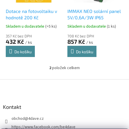
o
d
Dotace na fotovoltaiku v
IMMAX NEO solární panel
u
hodnotě 200 Kč
5V/0,6A/3W IP65
k
Skladem u dodavatele
(>5 ks)
Skladem u dodavatele
(1 ks)
t
ů
357 Kč bez DPH
708 Kč bez DPH
432 Kč
857 Kč
/ ks
/ ks
Do košíku
Do košíku
2
položek celkem
O
v
l
Z
á
á
d
p
a
a
c
Kontakt
t
í
í
p
obchod
@
4dave.cz
r
v
https://www.facebook.com/be4dave