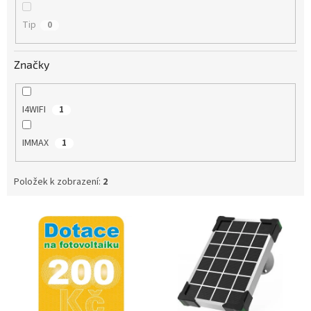
Tip
0
Značky
I4WIFI
1
IMMAX
1
Položek k zobrazení:
2
V
ý
p
i
s
p
r