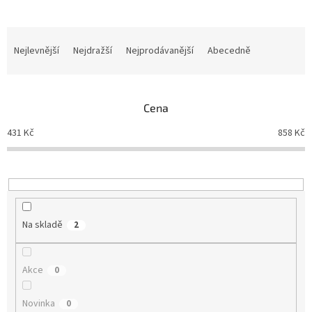
Ř
a
Nejlevnější
Nejdražší
Nejprodávanější
Abecedně
z
e
n
Cena
í
p
431
Kč
858
Kč
r
o
d
u
k
t
Na skladě
2
ů
Akce
0
Novinka
0