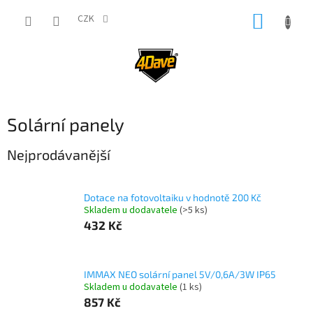
Přejít
NÁKUP
na
CZK
obsah
KOŠÍK
Solární panely
Nejprodávanější
Dotace na fotovoltaiku v hodnotě 200 Kč
Skladem u dodavatele
(>5 ks)
432 Kč
IMMAX NEO solární panel 5V/0,6A/3W IP65
Skladem u dodavatele
(1 ks)
857 Kč