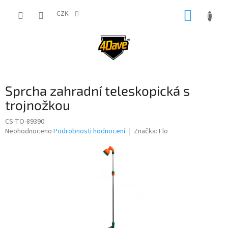
Přejít
NÁKUP
na
CZK
obsah
KOŠÍK
Sprcha zahradní teleskopická s
trojnožkou
CS-TO-89390
Průměrné
Neohodnoceno
Podrobnosti hodnocení
Značka:
Flo
hodnocení
produktu
je
0,0
z
5
hvězdiček.