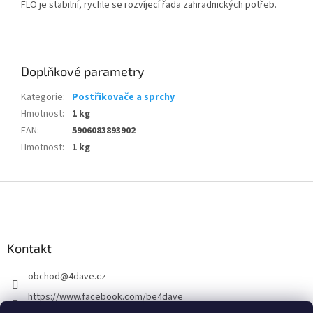
FLO je stabilní, rychle se rozvíjecí řada zahradnických potřeb.
Doplňkové parametry
Kategorie
:
Postřikovače a sprchy
Hmotnost
:
1 kg
EAN
:
5906083893902
Hmotnost
:
1 kg
Z
á
p
a
Kontakt
t
í
obchod
@
4dave.cz
https://www.facebook.com/be4dave