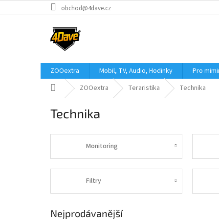
Přejít
obchod@4dave.cz
na
obsah
ZOOextra
Mobil, TV, Audio, Hodinky
Pro mim
Domů
ZOOextra
Teraristika
Technika
Technika
Monitoring
Filtry
Nejprodávanější