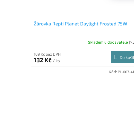
Žárovka Repti Planet Daylight Frosted 75W
Skladem u dodavatele
(>
109 Kč bez DPH
Do koší
132 Kč
/ ks
Kód:
PL-007-4