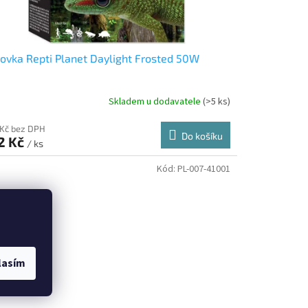
ovka Repti Planet Daylight Frosted 50W
Skladem u dodavatele
(>5 ks)
 Kč bez DPH
Do košíku
2 Kč
/ ks
Kód:
PL-007-41001
lasím