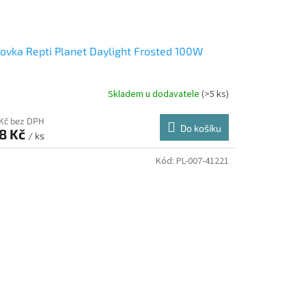
ovka Repti Planet Daylight Frosted 100W
Skladem u dodavatele
(>5 ks)
 Kč bez DPH
Do košíku
8 Kč
/ ks
Kód:
PL-007-41221