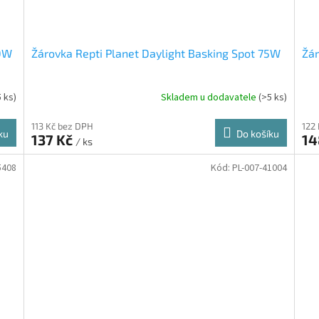
50W
Žárovka Repti Planet Daylight Basking Spot 75W
Žár
5 ks)
Skladem u dodavatele
(>5 ks)
113 Kč bez DPH
122
ku
Do košíku
137 Kč
14
/ ks
5408
Kód:
PL-007-41004