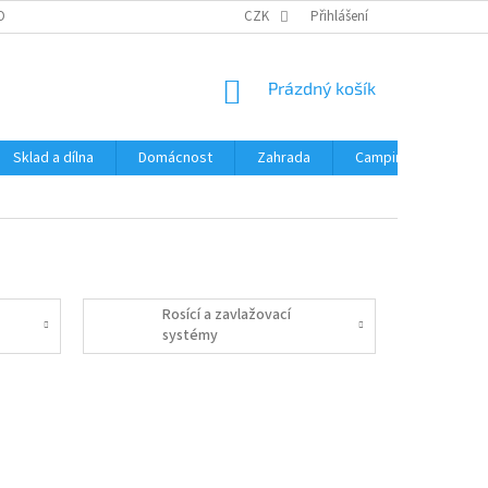
OBNÍCH ÚDAJŮ
CZK
Přihlášení
NÁKUPNÍ
Prázdný košík
KOŠÍK
Sklad a dílna
Domácnost
Zahrada
Camping
Hrač
Rosící a zavlažovací
systémy