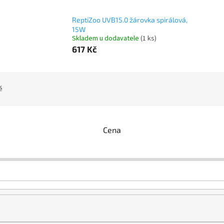
ReptiZoo UVB15.0 žárovka spirálová,
15W
Skladem u dodavatele
(1 ks)
617 Kč
ě
Cena