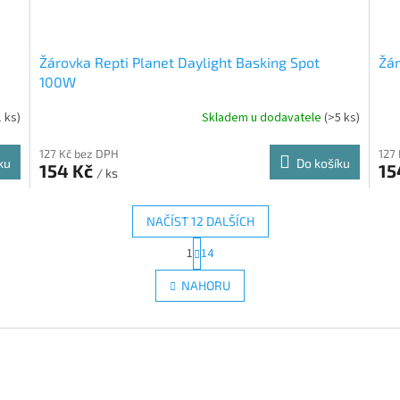
Žárovka Repti Planet Daylight Basking Spot
Žár
100W
1 ks)
Skladem u dodavatele
(>5 ks)
127 Kč bez DPH
127
ku
Do košíku
154 Kč
15
/ ks
NAČÍST 12 DALŠÍCH
S
1
14
O
t
r
v
NAHORU
á
l
n
á
k
d
o
a
v
c
á
í
n
p
í