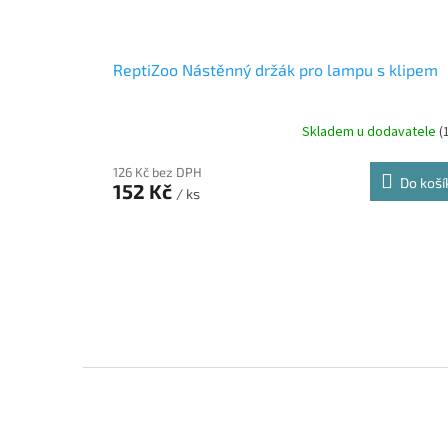
ReptiZoo Nástěnný držák pro lampu s klipem
Skladem u dodavatele
(
126 Kč bez DPH
Do koší
152 Kč
/ ks
Z
á
p
a