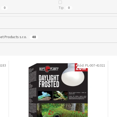
Tip
0
0
et Products s.r.o.
48
4183
Kód:
PL-007-41021