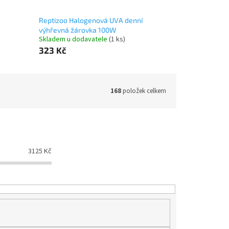
Reptizoo Halogenová UVA denní
výhřevná žárovka 100W
Skladem u dodavatele
(1 ks)
323 Kč
168
položek celkem
3125
Kč