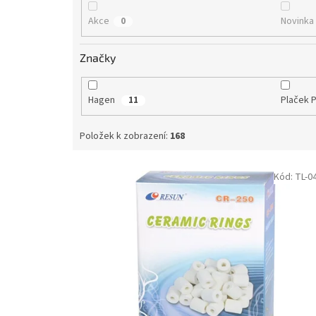
Akce
Novinka
0
Značky
Hagen
Plaček P
11
Položek k zobrazení:
168
V
Kód:
TL-0
ý
p
i
s
p
r
o
d
u