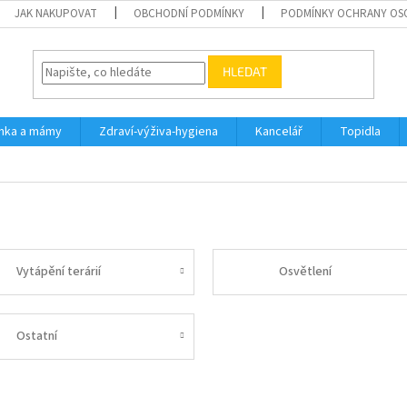
JAK NAKUPOVAT
OBCHODNÍ PODMÍNKY
PODMÍNKY OCHRANY OS
HLEDAT
inka a mámy
Zdraví-výživa-hygiena
Kancelář
Topidla
Vytápění terárií
Osvětlení
Ostatní