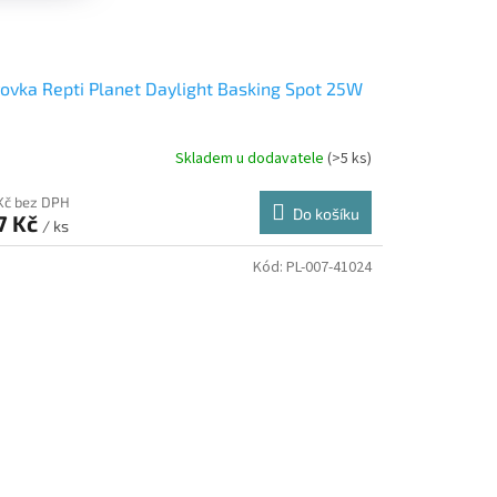
ovka Repti Planet Daylight Basking Spot 25W
Skladem u dodavatele
(>5 ks)
 Kč bez DPH
Do košíku
7 Kč
/ ks
Kód:
PL-007-41024