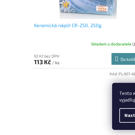
k
t
ů
Keramická náplň CR-250, 250g
Skladem u dodavatele
(
93 Kč bez DPH
Do koší
113 Kč
/ ks
Kód:
PL-007-4
Tento 
vyjadřu
Nast