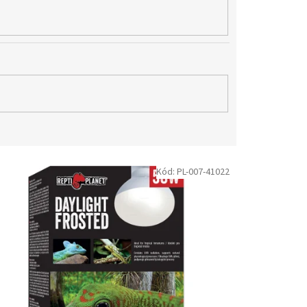
Kód:
PL-007-41022