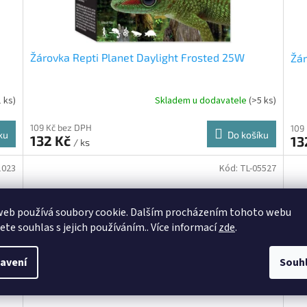
Žárovka Repti Planet Daylight Frosted 25W
Žár
1 ks)
Skladem u dodavatele
(>5 ks)
109 Kč bez DPH
109
ku
Do košíku
132 Kč
13
/ ks
1023
Kód:
TL-05527
web používá soubory cookie. Dalším procházením tohoto webu
jete souhlas s jejich používáním.. Více informací
zde
.
avení
Souh