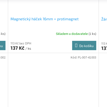
Magnetický háček 16mm + protimagnet
Žár
5 ks)
Skladem u dodavatele
(1 ks)
113 Kč bez DPH
113
ku
Do košíku
137 Kč
13
/ ks
1002
Kód:
PL-007-41003