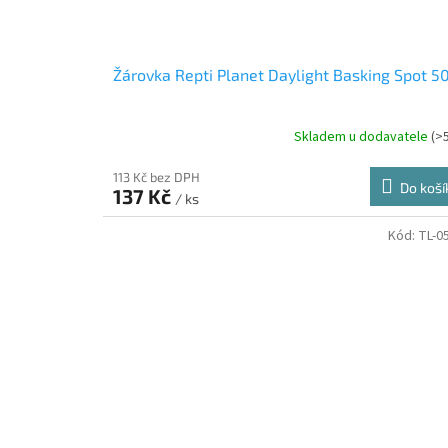
Žárovka Repti Planet Daylight Basking Spot 
Skladem u dodavatele
(>
113 Kč bez DPH
Do koší
137 Kč
/ ks
Kód:
TL-0