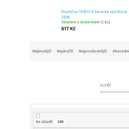
ReptiZoo UVB15.0 žárovka spirálová,
26W
Skladem u dodavatele
(1 ks)
617 Kč
Ř
a
Nejlevnější
Nejdražší
Nejprodávanější
Abecedn
z
e
n
í
p
112
Kč
r
o
d
u
k
t
Na skladě
168
ů