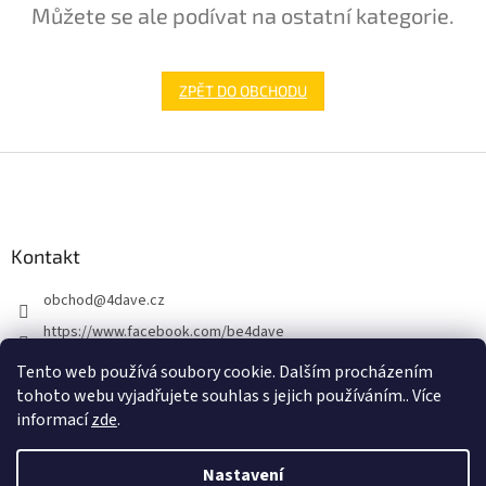
Můžete se ale podívat na ostatní kategorie.
ZPĚT DO OBCHODU
Z
á
p
a
Kontakt
t
í
obchod
@
4dave.cz
https://www.facebook.com/be4dave
4DAVE.cz
Tento web používá soubory cookie. Dalším procházením
tohoto webu vyjadřujete souhlas s jejich používáním.. Více
informací
zde
.
Nastavení
Vytvořil Shoptet Premium