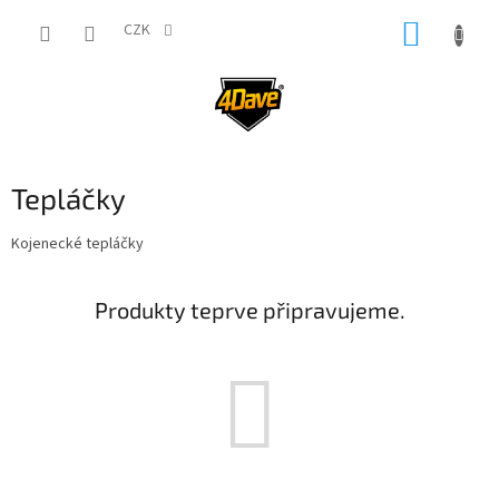
Přejít
NÁKUP
na
CZK
obsah
KOŠÍK
Tepláčky
Kojenecké tepláčky
Produkty teprve připravujeme.