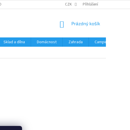
OBNÍCH ÚDAJŮ
CZK
Přihlášení
NÁKUPNÍ
Prázdný košík
KOŠÍK
Sklad a dílna
Domácnost
Zahrada
Camping
Hrač