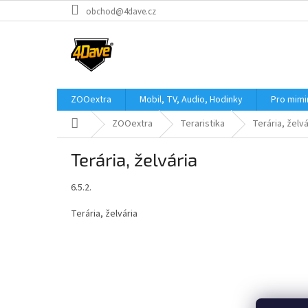
Přejít
obchod@4dave.cz
na
obsah
ZOOextra
Mobil, TV, Audio, Hodinky
Pro mim
Domů
ZOOextra
Teraristika
Terária, želvá
Terária, želvária
6.5.2.
Terária, želvária