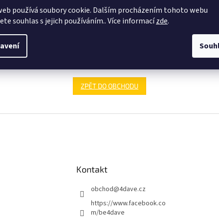
web používá soubory cookie. Dalším procházením tohoto webu
jete souhlas s jejich používáním.. Více informací
zde
.
avení
Souh
Můžete se ale podívat na ostatní kategorie.
ZPĚT DO OBCHODU
Kontakt
obchod
@
4dave.cz
https://www.facebook.co
m/be4dave