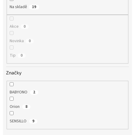
t
Na skladě
19
ů
Akce
0
Novinka
0
Tip
0
Značky
BABYONO
2
Orion
8
SENSILLO
9