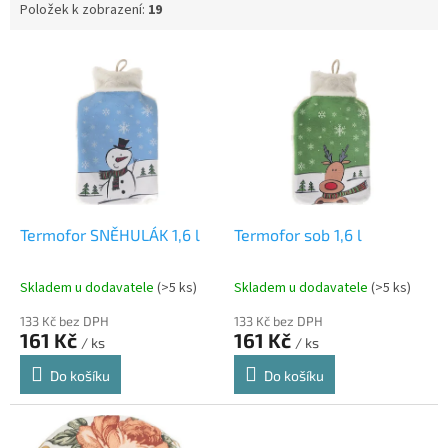
Položek k zobrazení:
19
V
ý
p
i
s
p
r
o
d
Termofor SNĚHULÁK 1,6 l
Termofor sob 1,6 l
u
k
Skladem u dodavatele
(>5 ks)
Skladem u dodavatele
(>5 ks)
t
ů
133 Kč bez DPH
133 Kč bez DPH
161 Kč
161 Kč
/ ks
/ ks
Do košíku
Do košíku