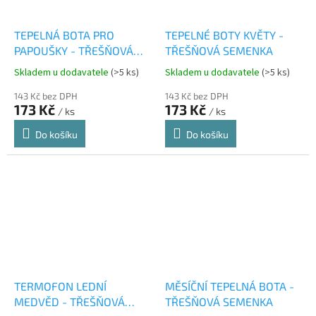
TEPELNÁ BOTA PRO
TEPELNÉ BOTY KVĚTY -
PAPOUŠKY - TŘEŠŇOVÁ
TŘEŠŇOVÁ SEMENKA
SEMÍNKA
Skladem u dodavatele
(>5 ks)
Skladem u dodavatele
(>5 ks)
143 Kč bez DPH
143 Kč bez DPH
173 Kč
173 Kč
/ ks
/ ks
Do košíku
Do košíku
TERMOFON LEDNÍ
MĚSÍČNÍ TEPELNÁ BOTA -
MEDVĚD - TŘEŠŇOVÁ
TŘEŠŇOVÁ SEMENKA