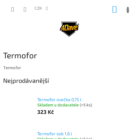
Přejít
NÁKUP
na
CZK
obsah
KOŠÍK
Termofor
Termofor
Nejprodávanější
Termofor ovečka 0,75 l
Skladem u dodavatele
(>5 ks)
323 Kč
Termofor sob 1,6 l