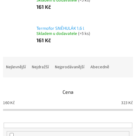
Skladem u dodavatele
(>5 ks)
161 Kč
Termofor SNĚHULÁK 1,6 l
Skladem u dodavatele
(>5 ks)
161 Kč
Ř
a
Nejlevnější
Nejdražší
Nejprodávanější
Abecedně
z
e
n
Cena
í
p
160
Kč
323
Kč
r
o
d
u
k