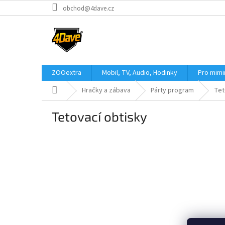
Přejít
obchod@4dave.cz
na
obsah
ZOOextra
Mobil, TV, Audio, Hodinky
Pro mim
Domů
Hračky a zábava
Párty program
Tet
Tetovací obtisky