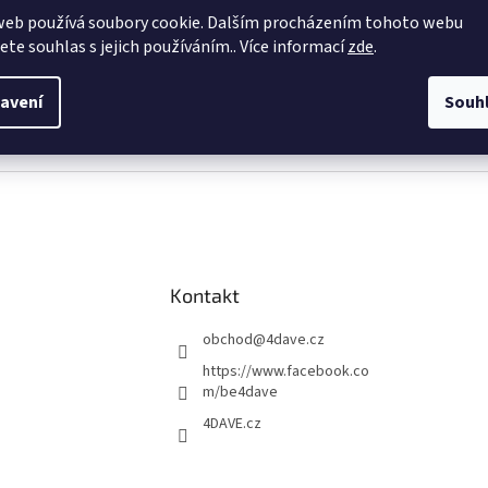
web používá soubory cookie. Dalším procházením tohoto webu
Můžete se ale podívat na ostatní kategorie.
jete souhlas s jejich používáním.. Více informací
zde
.
avení
Souh
ZPĚT DO OBCHODU
Kontakt
obchod
@
4dave.cz
https://www.facebook.co
m/be4dave
4DAVE.cz