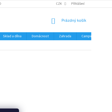
OBNÍCH ÚDAJŮ
CZK
Přihlášení
NÁKUPNÍ
Prázdný košík
KOŠÍK
Sklad a dílna
Domácnost
Zahrada
Camping
Hrač