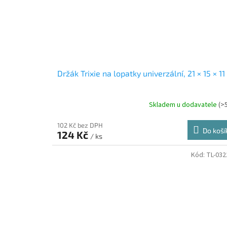
Držák Trixie na lopatky univerzální, 21 × 15 × 1
Skladem u dodavatele
(>
102 Kč bez DPH
Do koší
124 Kč
/ ks
Kód:
TL-032