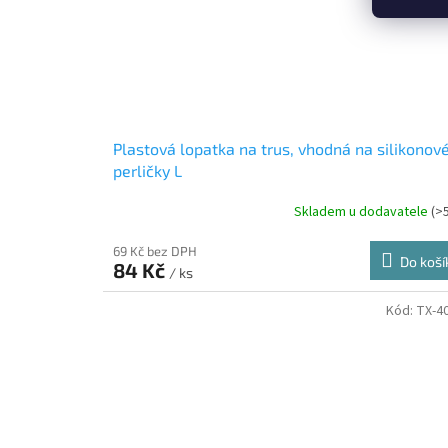
Plastová lopatka na trus, vhodná na silikonov
perličky L
Skladem u dodavatele
(>
69 Kč bez DPH
Do koší
84 Kč
/ ks
Kód:
TX-4