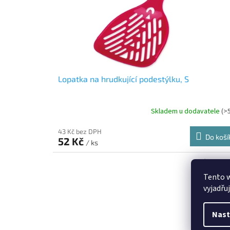
o
d
u
k
t
ů
Lopatka na hrudkující podestýlku, S
Skladem u dodavatele
(>
43 Kč bez DPH
Do koší
52 Kč
/ ks
Kód:
TX-4
Tento 
vyjadřu
Nast