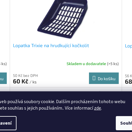
Lopatka Trixie na hrudkující kočkolit
Lop
5 ks)
Skladem u dodavatele
(>5 ks)
50 Kč bez DPH
56 
ku
Do košíku
60 Kč
68
/ ks
0471
Kód:
TX-4044
web používá soubory cookie. Dalším procházením tohoto webu
jete souhlas s jejich používáním.. Více informací
zde
.
avení
Souh