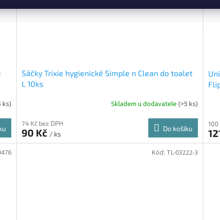
é
Sáčky Trixie hygienické Simple n Clean do toalet
Uni
L 10ks
Fli
5 ks)
Skladem u dodavatele
(>5 ks)
74 Kč bez DPH
100
ku
Do košíku
90 Kč
12
/ ks
0476
Kód:
TL-03222-3