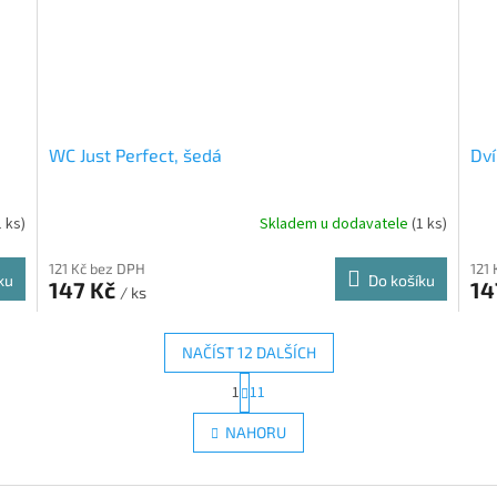
WC Just Perfect, šedá
Dv
1 ks)
Skladem u dodavatele
(1 ks)
121 Kč bez DPH
121
ku
Do košíku
147 Kč
14
/ ks
NAČÍST 12 DALŠÍCH
S
1
11
O
t
r
v
NAHORU
á
l
n
á
k
d
o