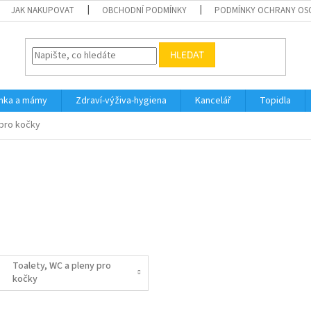
JAK NAKUPOVAT
OBCHODNÍ PODMÍNKY
PODMÍNKY OCHRANY OS
HLEDAT
inka a mámy
Zdraví-výživa-hygiena
Kancelář
Topidla
 pro kočky
Toalety, WC a pleny pro
kočky