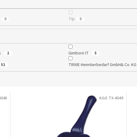
Tip
0
0
s
Gimborn IT
2
5
TRIXIE Heimtierbedarf GmbH& Co. K
51
4048
Kód:
TX-4049