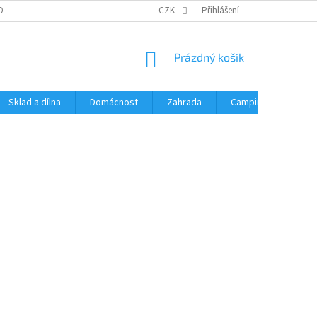
OBNÍCH ÚDAJŮ
CZK
Přihlášení
NÁKUPNÍ
Prázdný košík
KOŠÍK
Sklad a dílna
Domácnost
Zahrada
Camping
Hrač