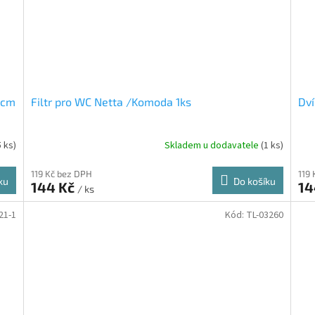
1 cm
Filtr pro WC Netta /Komoda 1ks
Dví
5 ks)
Skladem u dodavatele
(1 ks)
119 Kč bez DPH
119
ku
Do košíku
144 Kč
14
/ ks
21-1
Kód:
TL-03260