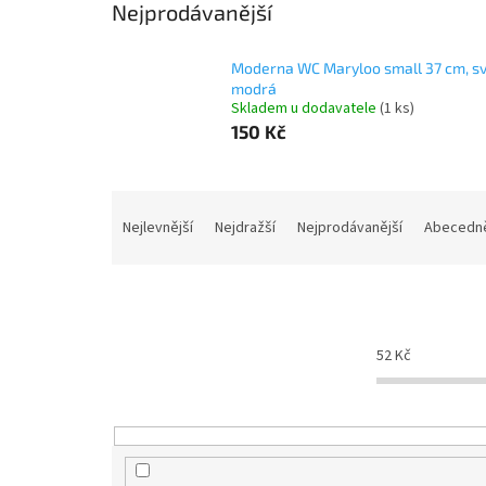
Nejprodávanější
Moderna WC Maryloo small 37 cm, sv
modrá
Skladem u dodavatele
(1 ks)
150 Kč
Ř
a
Nejlevnější
Nejdražší
Nejprodávanější
Abecedn
z
e
n
í
p
52
Kč
r
o
d
u
k