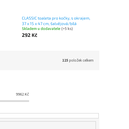
CLASSIC toaleta pro kočky, s okrajem,
37 x 15 x 47 cm, šalvějová/bílá
Skladem u dodavatele
(>5 ks)
292 Kč
125
položek celkem
9962
Kč