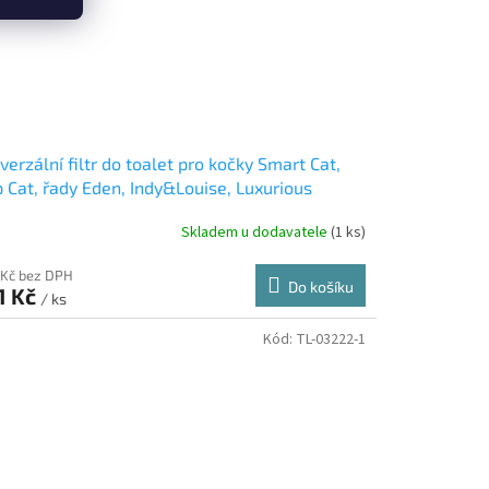
verzální filtr do toalet pro kočky Smart Cat,
p Cat, řady Eden, Indy&Louise, Luxurious
Skladem u dodavatele
(1 ks)
 Kč bez DPH
Do košíku
1 Kč
/ ks
Kód:
TL-03222-1