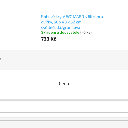
Rohové kryté WC MARO s filtrem a
.
dvířky, 60 x 43 x 52 cm,
světlešedá/granitová
Skladem u dodavatele
(>5 ks)
733 Kč
ě
Cena