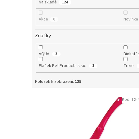
t
Na skladě
124
ů
Akce
Novinka
0
Značky
AQUA
Biokat´
3
Plaček Pet Products s.r.o.
Trixie
1
Položek k zobrazení:
125
V
Kód:
TX-
ý
p
i
s
p
r