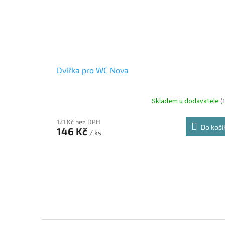
Dvířka pro WC Nova
Skladem u dodavatele
(
121 Kč bez DPH
Do koší
146 Kč
/ ks
Z