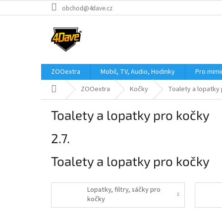
Přejít
obchod@4dave.cz
na
obsah
ZOOextra
Mobil, TV, Audio, Hodinky
Pro mim
Domů
ZOOextra
Kočky
Toalety a lopatky
Toalety a lopatky pro kočky
2.7.
Toalety a lopatky pro kočky
Lopatky, filtry, sáčky pro
kočky