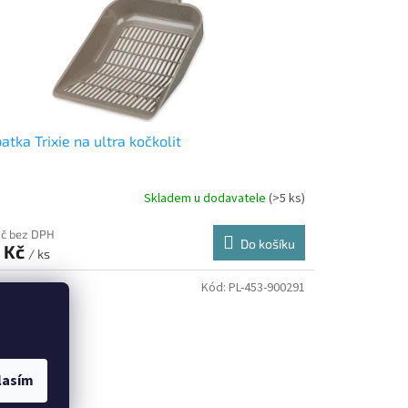
atka Trixie na ultra kočkolit
Skladem u dodavatele
(>5 ks)
Kč bez DPH
Do košíku
 Kč
/ ks
Kód:
PL-453-900291
lasím