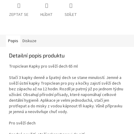
ZEPTAT SE
HLÍDAT
SDÍLET
Popis
Diskuze
Detailní popis produktu
Tropiclean Kapky pro svěží dech 65 ml
Stačí 3 kapky denně a špatný dech se stane minulostí. Jemné a
svěží ústní kapky Tropiclean pro psy a kočky zajistí svěží dech
bez zápachu až na 12 hodin. Rozdíl je patrný již po jednom týdnu
užívání. Obsahují přírodní přísady, které napomáhají celkové
dentální hygieně. Aplikace je velmi jednoduchá, stačí jen
protřepat a do misky z vodou kápnout tři kapky. Vůně přípravku
je jemná a neovlivňuje chuť vody.
Pro svěží dech