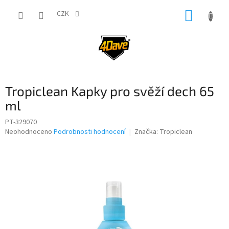
Přejít
NÁKUP
na
CZK
obsah
KOŠÍK
Tropiclean Kapky pro svěží dech 65
ml
PT-329070
Průměrné
Neohodnoceno
Podrobnosti hodnocení
Značka:
Tropiclean
hodnocení
produktu
je
0,0
z
5
hvězdiček.