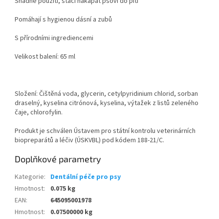
Snadné použití, stačí nakapat psovi do pití
Pomáhají s hygienou dásní a zubů
S přírodními ingrediencemi
Velikost balení: 65 ml
Složení: Čištěná voda, glycerin, cetylpyridinium chlorid, sorban
draselný, kyselina citrónová, kyselina, výtažek z listů zeleného
čaje, chlorofylin.
Produkt je schválen Ústavem pro státní kontrolu veterinárních
biopreparátů a léčiv (ÚSKVBL) pod kódem 188-21/C.
Doplňkové parametry
Kategorie
:
Dentální péče pro psy
Hmotnost
:
0.075 kg
EAN
:
645095001978
Hmotnost
:
0.07500000 kg